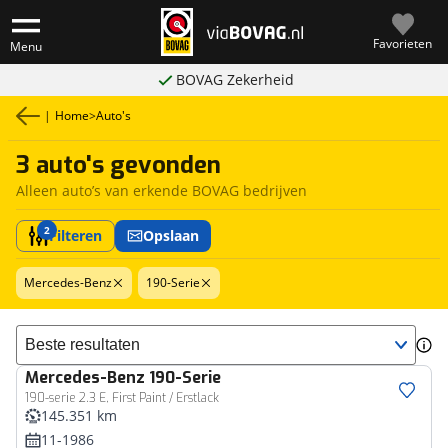
Favorieten
Menu
BOVAG Zekerheid
|
Home
>
Auto's
3 auto's gevonden
Alleen auto’s van erkende BOVAG bedrijven
2
Filteren
Opslaan
Mercedes-Benz
190-Serie
Sorteer resultaten
Mercedes-Benz
190-Serie
190-serie 2.3 E, First Paint / Erstlack
145.351 km
11-1986