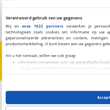
viaBOVAG.nl
Kosterijland
15
Verantwoord gebruik van uw gegevens
3981 AJ
Bunnik
Wij en
onze 1022 partners
verwerken je persoonl
Een initiatief van
BOVAG
technologieën zoals cookies om informatie op uw a
gepersonaliseerde advertenties en content, metingen
productontwikkeling. U kunt kiezen wie uw gegevens gebr
Over viaBOVAG.nl
Disclaimer- en Privacyverklaring
Cookievoorkeuren
Vacatures
Als u het toestaat, willen we ook graag:
Informatie verzamelen over uw geografische locati
Uw apparaat identificeren door het actief te scann
Lees meer over hoe uw persoonlijke gegevens worden ve
U kunt uw toestemming op elk moment wijzigen of intrekk
2
Opslaan
Met cookies en vergelijkbare technieken zorgen we voor 
Mercedes-Benz
190-Serie
Accep
cookies zorgen ervoor dat de website goed werkt. Ook g
verbeteren. We tonen je graag relevante advertenties e