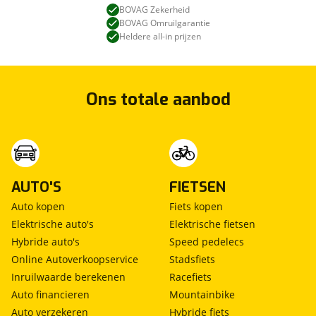
BOVAG Zekerheid
BOVAG Omruilgarantie
Heldere all-in prijzen
Ons totale aanbod
AUTO'S
FIETSEN
Auto kopen
Fiets kopen
Elektrische auto's
Elektrische fietsen
Hybride auto's
Speed pedelecs
Online Autoverkoopservice
Stadsfiets
Inruilwaarde berekenen
Racefiets
Auto financieren
Mountainbike
Auto verzekeren
Hybride fiets