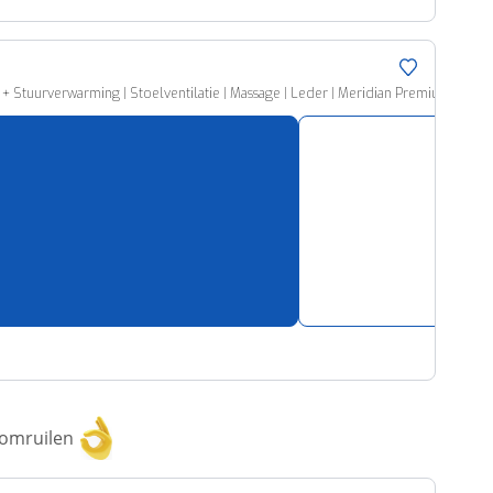
+ Stuurverwarming | Stoelventilatie | Massage | Leder | Meridian Premium Sound |
 omruilen