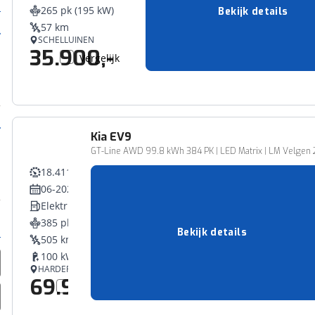
265 pk (195 kW)
Bekijk details
57 km
SCHELLUINEN
35.900,-
Vergelijk
Kia
EV9
GT-Line AWD 99.8 kWh 384 PK | LED Matrix | LM Velgen 21"
18.411 km
06-2025
Elektriciteit
385 pk (283 kW)
Bekijk details
505 km
100 kWh
HARDERWIJK
69.940,-
Vergelijk