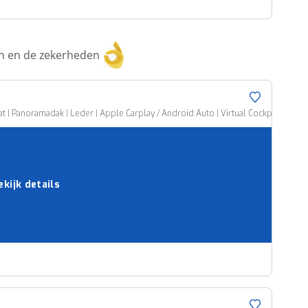
ken en de zekerheden
 | Panoramadak | Leder | Apple Carplay / Android Auto | Virtual Cockpit | Trekhaa
ekijk details