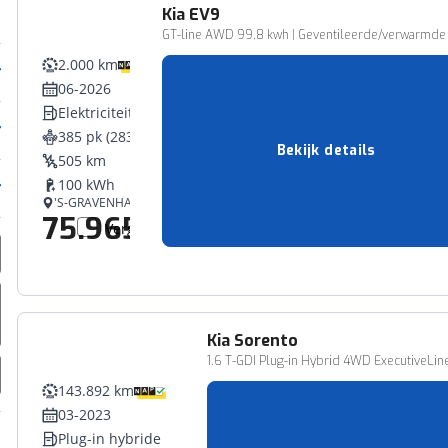
Kia
EV9
GT-line AWD 99,8 kwh | Geventileerde/verwarmde Sto
2.000 km
06-2026
Elektriciteit
385 pk (283 kW)
Bekijk details
505 km
100 kWh
'S-GRAVENHAGE
75.965,-
Vergelijk
Kia
Sorento
1.6 T-GDI Plug-in Hybrid 4WD ExecutiveLin
143.892 km
03-2023
Plug-in hybride