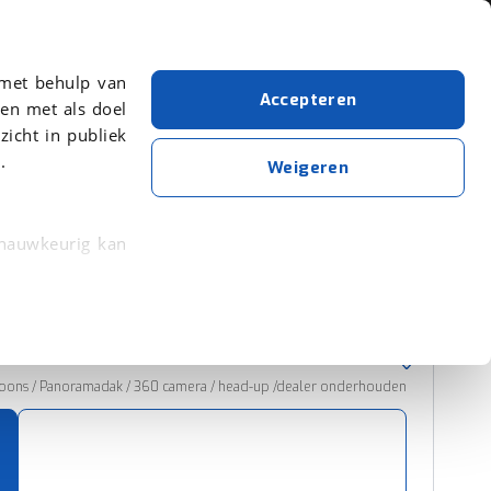
Over viaBOVAG.nl
 met behulp van
Accepteren
en met als doel
zicht in publiek
.
Kia
Aantal zitplaatsen: 7
Weigeren
Wis alle filters
Zoekopdracht opslaan
 nauwkeurig kan
 eigenschappen
Sorteer resultaten
rkeuren in het
trekken in de
soons / Panoramadak / 360 camera / head-up /dealer onderhouden
lijke ervaring.
ytische cookies