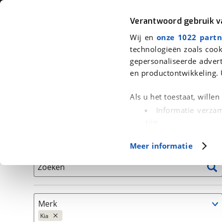
Auto
Fiets
Moto
Verantwoord gebruik 
Wij en
onze 1022 partn
<
Terug
|
Home
>
Auto's
technologieën zoals cook
gepersonaliseerde advert
We hebben 272 auto's voor je gev
en productontwikkeling. 
Alleen auto’s van erkende BOVAG bedrijven
Als u het toestaat, wille
Informatie verzam
zijn
Uw apparaat id
Basisgegevens
Meer informatie
(fingerprinting)
Lees meer over hoe uw
Zoeken
detailgedeelte
in. U k
Cookieverklaring.
Merk
Met cookies en vergelij
Kia
Functionele cookies zorg