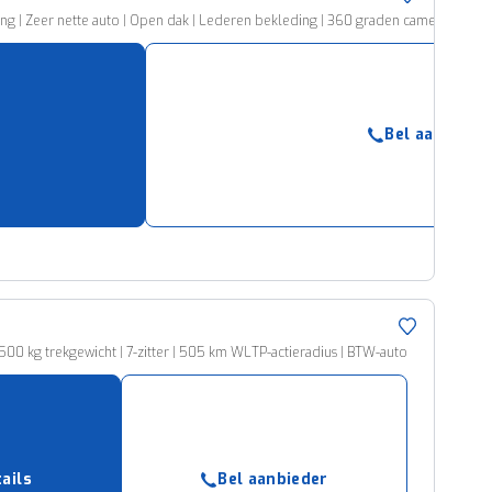
ng | Zeer nette auto | Open dak | Lederen bekleding | 360 graden camera | Navig
Bel aanbiede
0 kg trekgewicht | 7-zitter | 505 km WLTP-actieradius | BTW-auto
tails
Bel aanbieder