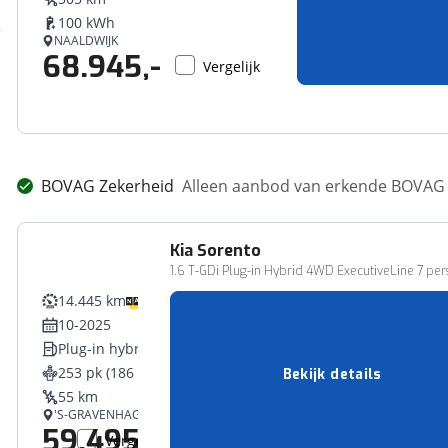
100 kWh
NAALDWIJK
68.945,-
Vergelijk
BOVAG Zekerheid
Alleen aanbod van erkende BOVAG 
Kia
Sorento
1.6 T-GDi Plug-in Hybrid 4WD ExecutiveLine 7 pers 
14.445 km
10-2025
Plug-in hybride
253 pk (186 kW)
Bekijk details
55 km
'S-GRAVENHAGE
59.495,-
Vergelijk