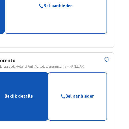
ruiken daarvoor
Bel aanbieder
eme basis. Meer
lleen functionele
passen via de
orento
GDi 230pk Hybrid Aut 7-zitpl. DynamicLine - PAN.DAK
Bekijk details
Bel aanbieder