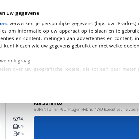
r
Kampeer
van uw gegevens
ers
verwerken je persoonlijke gegevens (bijv. uw IP-adres)
ies om informatie op uw apparaat op te slaan en te gebruik
enties en content, metingen aan advertenties en content, in
onden
U kunt kiezen wie uw gegevens gebruikt en met welke doelen
n we ook graag:
elen over uw geografische locatie, die tot een paar meter
entificeren door het actief te scannen op specifieke
 persoonlijke gegevens worden verwerkt en stel uw voo
Kia
Sorento
unt uw toestemming op elk moment wijzigen of in
SORENTO 1.6 T-GDI Plug-in Hybrid 4WD ExecutiveLine 7per
74.285 km
04-2023
kbare technieken zorgen we voor een betere en meer persoon
Plug-in hybride
en ervoor dat de website goed werkt. Ook gebruiken we anal