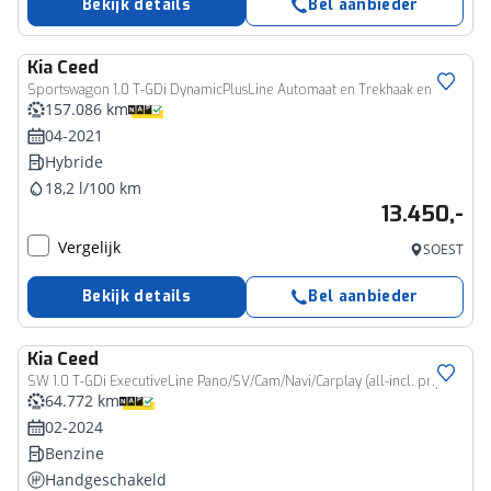
Bekijk details
Bel aanbieder
Kia
Ceed
Sportswagon 1.0 T-GDi DynamicPlusLine Automaat en Trekhaak en met zeer veel opties!!
157.086 km
04-2021
Hybride
18,2 l/100 km
13.450,-
Vergelijk
SOEST
Bekijk details
Bel aanbieder
Kia
Ceed
SW 1.0 T-GDi ExecutiveLine Pano/SV/Cam/Navi/Carplay (all-incl. prijs)
64.772 km
02-2024
Benzine
Handgeschakeld