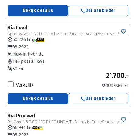
Bekijk details
Bel aanbieder
Kia
Ceed
Sportswagon 1.6 GDI PHEV DynamicPlusLine | Adaptieve cruise | Rijklaarprijs - incl.garantie
50.226 km
03-2022
Plug-in hybride
140 pk (103 kW)
50 km
21.700,-
Vergelijk
OUDKARSPEL
Bekijk details
Bel aanbieder
Kia
Proceed
ProCeed 1.5 T-GDI 160 PK GT-LINE A/T | Panodak | Stuur/Stoelverwarming |
66.941 km
05-2023