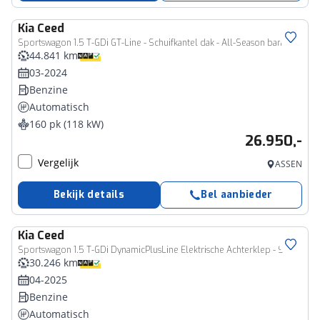
Kia
Ceed
Sportswagon 1.5 T-GDi GT-Line - Schuifkantel dak - All-Season banden - Camera - AppleCarplay - Android Auto Fabrieksgarantie tot 03-2032 of 150.000Km
44.841 km
03-2024
Benzine
Automatisch
160 pk (118 kW)
26.950,-
Vergelijk
ASSEN
Bekijk details
Bel aanbieder
Kia
Ceed
Sportswagon 1.5 T-GDi DynamicPlusLine Elektrische Achterklep - Stoel / Stuur Verwarming - Climate Control - Adaptive Cruise Contr Fabrieksgarantie tot 04-2032 of 150.000km
30.246 km
04-2025
Benzine
Automatisch