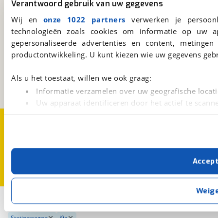
Verantwoord gebruik van uw gegevens
Download 'm nu.
Wij en
onze 1022 partners
verwerken je persoonl
technologieën zoals cookies om informatie op uw a
gepersonaliseerde advertenties en content, metingen
viaBOVAG.nl
productontwikkeling. U kunt kiezen wie uw gegevens gebr
Kosterijland
15
3981 AJ
Bunnik
Als u het toestaat, willen we ook graag:
Een initiatief van
BOVAG
Informatie verzamelen over uw geografische locati
Uw apparaat identificeren door het actief te scann
Lees meer over hoe uw persoonlijke gegevens worden ve
Over viaBOVAG.nl
Disclaimer- en Privacyverklaring
U kunt uw toestemming op elk moment wijzigen of intrekk
Cookievoorkeuren
Vacatures
Met cookies en vergelijkbare technieken zorgen we voor 
Accep
cookies zorgen ervoor dat de website goed werkt. Ook g
verbeteren. We tonen je graag relevante advertenties e
buiten onze website volgt – uiteraard op anonie
Weig
privacyverklaring
. Als je weigert, plaatsen we alleen f
2
Opslaan
kun je later altijd aanpassen via de
voorkeurenpagina
.
Stationwagen
Kia