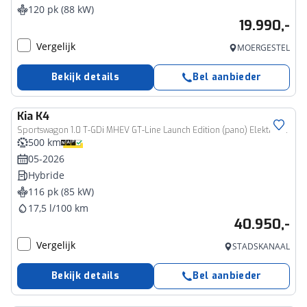
120 pk (88 kW)
19.990,-
Vergelijk
MOERGESTEL
Bekijk details
Bel aanbieder
Kia
K4
Sportswagon 1.0 T-GDi MHEV GT-Line Launch Edition (pano) Elektrische Bestuurdersstoel - Stoel-/Stuurverwarming - Adaptieve Cruise Control - Climate Control - 7 Jaar of 150.000km Fabrieksgarantie
500 km
05-2026
Hybride
116 pk (85 kW)
17,5 l/100 km
40.950,-
Vergelijk
STADSKANAAL
Bekijk details
Bel aanbieder