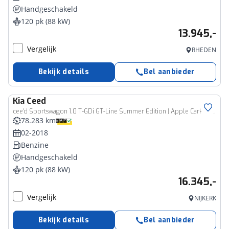
Handgeschakeld
120 pk (88 kW)
13.945,-
Vergelijk
RHEDEN
Bekijk details
Bel aanbieder
Kia
Ceed
cee'd Sportswagon 1.0 T-GDi GT-Line Summer Edition | Apple CarPlay | Pano | Stuur- en Stoelverwarming
78.283 km
02-2018
Benzine
Handgeschakeld
120 pk (88 kW)
16.345,-
Vergelijk
NIJKERK
Bekijk details
Bel aanbieder