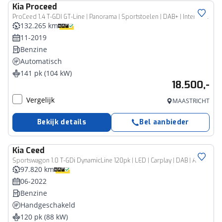
Kia
Proceed
ProCeed 1.4 T-GDI GT-Line | Panorama | Sportstoelen | DAB+ | Interesse, Proefrit? Bel of app met: 06-24282842 / 06-42130156
132.265 km
11-2019
Benzine
Automatisch
141 pk (104 kW)
18.500,-
Vergelijk
MAASTRICHT
Bekijk details
Bel aanbieder
Kia
Ceed
Sportswagon 1.0 T-GDi DynamicLine 120pk | LED | Carplay | DAB | ACC
97.820 km
06-2022
Benzine
Handgeschakeld
120 pk (88 kW)