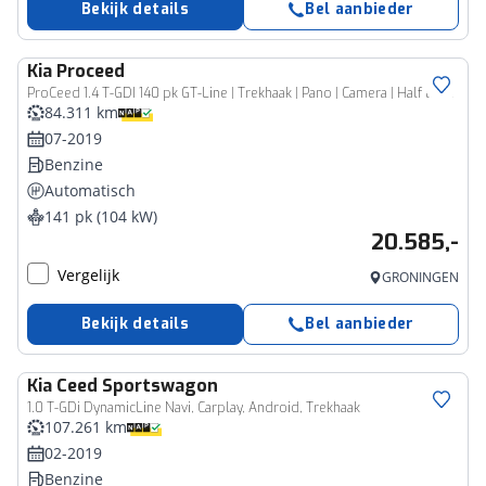
Bekijk details
Bel aanbieder
Kia
Proceed
ProCeed 1.4 T-GDI 140 pk GT-Line | Trekhaak | Pano | Camera | Half leer | Adapt. cruise | Stoelvew. | Stuurverw.
84.311 km
07-2019
Benzine
Automatisch
141 pk (104 kW)
20.585,-
Vergelijk
GRONINGEN
Bekijk details
Bel aanbieder
Kia
Ceed Sportswagon
1.0 T-GDi DynamicLine Navi, Carplay, Android, Trekhaak
107.261 km
02-2019
Benzine