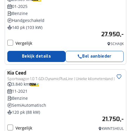
01-2025
Benzine
Handgeschakeld
140 pk (103 kW)
27.950,-
Vergelijk
SCHAIJK
Bekijk details
Bel aanbieder
Kia
Ceed
Sportswagon 1.0 T-GDi DynamicPlusLine | Unieke kilometerstand |
3.840 km
11-2021
Benzine
SemiAutomatisch
120 pk (88 kW)
21.750,-
Vergelijk
KWINTSHEUL