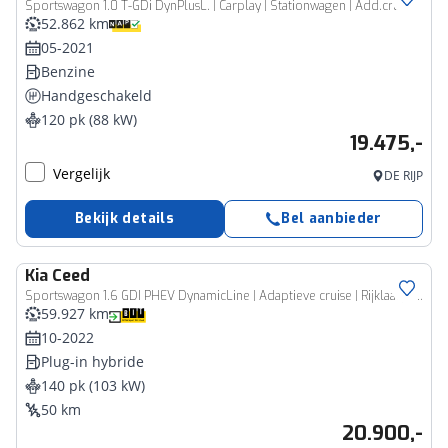
Sportswagon 1.0 T-GDi DynPlusL. | Carplay | Stationwagen | Add.cruise | Stoel/stuurverwarming | Electrische achterklep
52.862 km
05-2021
Benzine
Handgeschakeld
120 pk (88 kW)
19.475,-
Vergelijk
DE RIJP
Bekijk details
Bel aanbieder
Kia
Ceed
Sportswagon 1.6 GDI PHEV DynamicLine | Adaptieve cruise | Rijklaarprijs - incl.garantie
59.927 km
10-2022
Plug-in hybride
140 pk (103 kW)
50 km
20.900,-