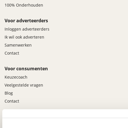
100% Onderhouden
Voor adverteerders
Inloggen adverteerders
Ik wil ook adverteren
Samenwerken
Contact
Voor consumenten
Keuzecoach
Veelgestelde vragen
Blog
Contact
viaBOVAG.nl app
Altijd het meest recente aanbod bij de hand.