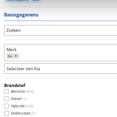
Basisgegevens
Zoeken
Merk
Kia
Selecteer een Kia
Populair
Audi
(
854
)
Brandstof
Carens
(
0
)
BMW
(
1560
)
Benzine
(
914
)
cee'd
(
754
)
Citroën
(
81
)
Diesel
(
1
)
Ceed Sportswagon
(
29
)
Fiat
(
16
)
Hybride
(
125
)
e-Niro
(
0
)
Ford
(
1047
)
Elektriciteit
(
1
)
e-Soul
(
0
)
Hyundai