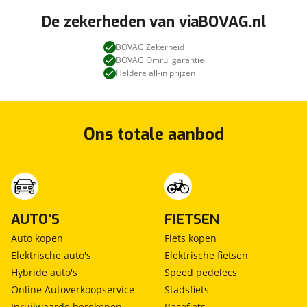
De zekerheden van viaBOVAG.nl
BOVAG Zekerheid
BOVAG Omruilgarantie
Heldere all-in prijzen
Ons totale aanbod
AUTO'S
FIETSEN
Auto kopen
Fiets kopen
Elektrische auto's
Elektrische fietsen
Hybride auto's
Speed pedelecs
Online Autoverkoopservice
Stadsfiets
Inruilwaarde berekenen
Racefiets