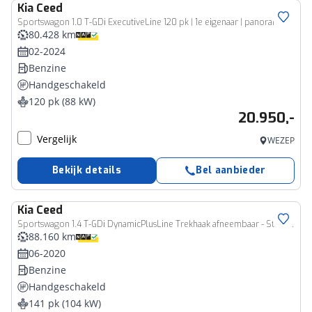
Kia
Ceed
Sportswagon 1.0 T-GDi ExecutiveLine 120 pk | 1e eigenaar | panoramadak | digitale cockpit | navigatie | camera | BTW auto
80.428 km
02-2024
Benzine
Handgeschakeld
120 pk (88 kW)
20.950,-
Vergelijk
WEZEP
Bekijk details
Bel aanbieder
Kia
Ceed
Sportswagon 1.4 T-GDi DynamicPlusLine Trekhaak afneembaar - Stoel/stuurverarming - All-Season - Lichtmetalen velgen - Cruisecontrole Fabrieksgarantie tot 06-2027 of 150.000km
88.160 km
06-2020
Benzine
Handgeschakeld
141 pk (104 kW)