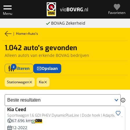
Favorieten
Menu
BOVAG Zekerheid
|
Home
>
Auto's
1.042 auto's gevonden
Alleen auto’s van erkende BOVAG bedrijven
2
Filteren
Opslaan
Stationwagen
Kia
Sorteer resultaten
Kia
Ceed
Sportswagon 1.6 GDI PHEV DynamicPlusLine | Dode hoek | Adaptieve cruise | Rijklaarprijs - incl.garantie
67.696 km
12-2022