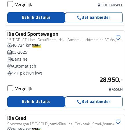
Vergelijk
OUDKARSPEL
Bekijk details
Bel aanbieder
Kia
Ceed Sportswagon
1.5 T-GDi GT-Line - Schuifkantel dak - Camera - Lichtmetalen GT Velgen - AppleCarplay - Android Auto - Adaptief cruise control - - Fabrieksgarantie tot 03-2032 of 150.000km
40.724 km
03-2025
Benzine
Automatisch
141 pk (104 kW)
28.950,-
Vergelijk
ASSEN
Bekijk details
Bel aanbieder
Kia
Ceed
Sportswagon 1.5 T-GDi DynamicPlusLine | Trekhaak | Stoel-/stuurverwarming
26.589 km