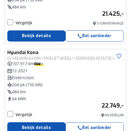
484 km
21.425,-
Vergelijk
'S-GRAVENHAGE
Bekijk details
Bel aanbieder
Hyundai
Kona
EV FASHION 64 kWh | FACELIFT MODEL! | DODEHOEK DETECTIE | PDC | 3 FASE | WARMTEPOMP | CAMERA | CLIMA | CRUISE ADAPT. | NAVI | PRIVACY GLASS | DAKRAILING | APPLE CAR PLAY & ADROID AUTO |
107.917 km
12-2021
Elektriciteit
204 pk (150 kW)
484 km
64 kWh
22.749,-
Vergelijk
HILVERSUM
Bekijk details
Bel aanbieder