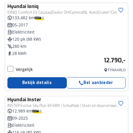
Hyundai
Ioniq
IONIQ Comfort EV Carplay|Dealer OH|Camera|NL Auto|Cruise|*Climate*
133.482 km
05-2017
Elektriciteit
120 pk (88 kW)
280 km
28 kWh
12.790,-
Vergelijk
TYNAARLO
Bekijk details
Bel aanbieder
Hyundai
Inster
INSTER Evolve Sky Plus 49 kWh | Schuifdak | Stoel en stuurverwarming | Rondom camera | Dodehoek detectie | Navigatie | Apple Carplay / Android auto |
12.989 km
09-2025
Elektriciteit
116 pk (85 kW)