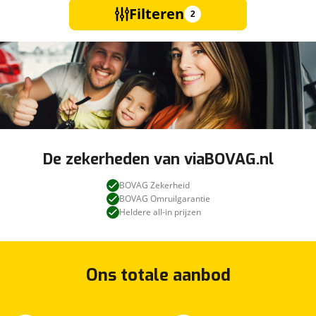
Filteren
2
De zekerheden van viaBOVAG.nl
BOVAG Zekerheid
BOVAG Omruilgarantie
Heldere all-in prijzen
Ons totale aanbod