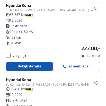
Hyundai
Kona
EV PREMIUM 64 kWh | 3- FASE | NAVI | CLIMA | ADAPT. CRUISE | CAMERA | HUD | LEDER | STUUR- & STOELVERWARMING | WARMTEPOMP | PRIVACY GLASS | WLTP 481 KM! |
83.557 km
12-2020
Elektriciteit
204 pk (150 kW)
482 km
64 kWh
22.400,-
Vergelijk
HILVERSUM
Bekijk details
Bel aanbieder
Hyundai
Kona
EV Comfort 64 kWh 3-FASE LADEN | LONG RANGE | NAVIGATIE
68.456 km
12-2020
Elektriciteit
204 pk (150 kW)