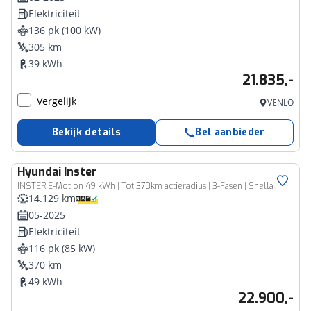
Elektriciteit
136 pk (100 kW)
305 km
39 kWh
21.835,-
Vergelijk
VENLO
Bekijk details
Bel aanbieder
Hyundai
Inster
INSTER E-Motion 49 kWh | Tot 370km actieradius | 3-Fasen | Snelladen | Bluelink app | Navigatie | Camera |
14.129 km
05-2025
Elektriciteit
116 pk (85 kW)
370 km
49 kWh
22.900,-