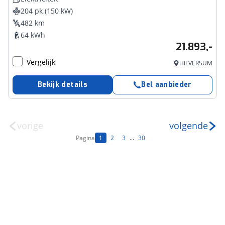
204 pk (150 kW)
482 km
64 kWh
21.893,-
Vergelijk
HILVERSUM
Bekijk details
Bel aanbieder
vorige
volgende
Pagina
1
2
3
...
30