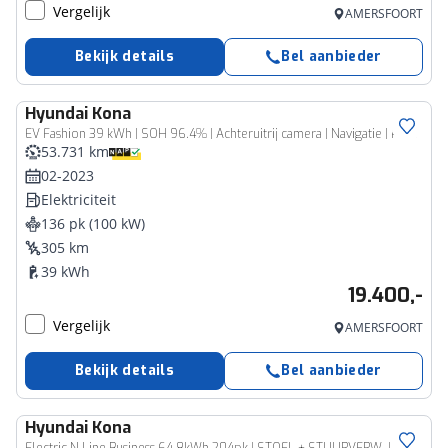
Vergelijk
AMERSFOORT
Bekijk details
Bel aanbieder
Hyundai
Kona
EV Fashion 39 kWh | SOH 96.4% | Achteruitrij camera | Navigatie | Parkeersensoren | Head up display |
53.731 km
02-2023
Elektriciteit
136 pk (100 kW)
305 km
39 kWh
19.400,-
Vergelijk
AMERSFOORT
Bekijk details
Bel aanbieder
Hyundai
Kona