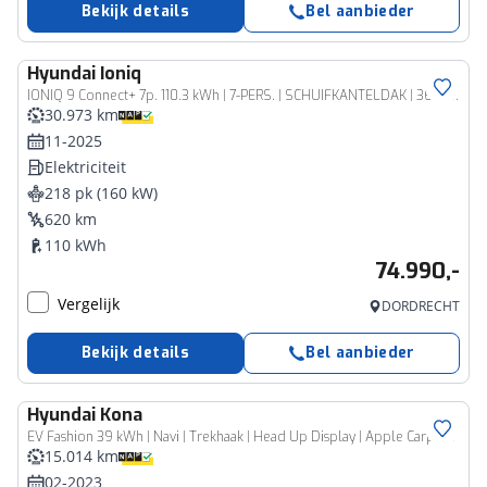
Bekijk details
Bel aanbieder
Hyundai
Ioniq
IONIQ 9 Connect+ 7p. 110.3 kWh | 7-PERS. | SCHUIFKANTELDAK | 360CAMERA | LEDER | ELEKT. VERST.STOELEN | BLIND-SPOT | BOSE | V2L |
30.973 km
11-2025
Elektriciteit
218 pk (160 kW)
620 km
110 kWh
74.990,-
Vergelijk
DORDRECHT
Bekijk details
Bel aanbieder
Hyundai
Kona
EV Fashion 39 kWh | Navi | Trekhaak | Head Up Display | Apple Carplay & Android Auto |
15.014 km
02-2023