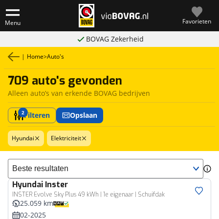
Favorieten
Menu
BOVAG Zekerheid
|
Home
>
Auto's
709 auto's gevonden
Alleen auto’s van erkende BOVAG bedrijven
2
Filteren
Opslaan
Hyundai
Elektriciteit
Sorteer resultaten
Hyundai
Inster
INSTER Evolve Sky Plus 49 kWh | 1e eigenaar | Schuifdak
25.059 km
02-2025