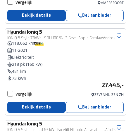
Vergelijk
AMERSFOORT
Bekijk details
Bel aanbieder
Hyundai
Ioniq 5
IONIQ 5 Style 73kWh | SOH 100 % | 3-Fase | Apple Carplay/Android | Camera | Cruise control ad. | Led
118.062 km
11-2021
Elektriciteit
218 pk (160 kW)
481 km
73 kWh
27.445,-
Vergelijk
ZEVENHUIZEN ZH
Bekijk details
Bel aanbieder
Hyundai
Ioniq 5
IONIQ 5 Style Limited 63 kWh Facelift NL-auto All weathers Afn.Trekhaak