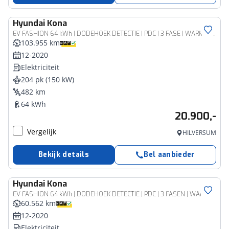
Hyundai
Kona
EV FASHION 64 kWh | DODEHOEK DETECTIE | PDC | 3 FASE | WARMTEPOMP | CAMERA | CLIMA | CRUISE ADAPT. | NAVI | PRIVACY GLASS | DAKRAILING | APPLE CAR PLAY & ADROID AUTO |
103.955 km
12-2020
Elektriciteit
204 pk (150 kW)
482 km
64 kWh
20.900,-
Vergelijk
HILVERSUM
Bekijk details
Bel aanbieder
Hyundai
Kona
EV FASHION 64 kWh | DODEHOEK DETECTIE | PDC | 3 FASEN | WARMTEPOMP | CAMERA | CLIMA | CRUISE ADAPT. | NAVI | PRIVACY GLASS | DAKRAILING | APPLE CAR PLAY & ADROID AUTO |
60.562 km
12-2020
Elektriciteit