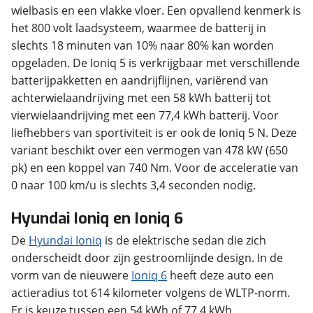
wielbasis en een vlakke vloer. Een opvallend kenmerk is
het 800 volt laadsysteem, waarmee de batterij in
slechts 18 minuten van 10% naar 80% kan worden
opgeladen. De Ioniq 5 is verkrijgbaar met verschillende
batterijpakketten en aandrijflijnen, variërend van
achterwielaandrijving met een 58 kWh batterij tot
vierwielaandrijving met een 77,4 kWh batterij. Voor
liefhebbers van sportiviteit is er ook de Ioniq 5 N. Deze
variant beschikt over een vermogen van 478 kW (650
pk) en een koppel van 740 Nm. Voor de acceleratie van
0 naar 100 km/u is slechts 3,4 seconden nodig.
Hyundai Ioniq en Ioniq 6
De
Hyundai Ioniq
is de elektrische sedan die zich
onderscheidt door zijn gestroomlijnde design. In de
vorm van de nieuwere
Ioniq 6
heeft deze auto een
actieradius tot 614 kilometer volgens de WLTP-norm.
Er is keuze tussen een 54 kWh of 77,4 kWh