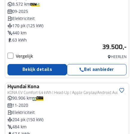
8.572 km
09-2025
Elektriciteit
170 pk (125 kW)
440 km
63 kWh
39.500,-
Vergelijk
HEERLEN
Bekijk details
Bel aanbieder
Hyundai
Kona
KONA EV Comfort 64 kWh | Head-Up | Apple Carplay/Android Auto | Leder | Adaptive Cruise Control
90.906 km
11-2020
Elektriciteit
204 pk (150 kW)
484 km
67,5 kWh