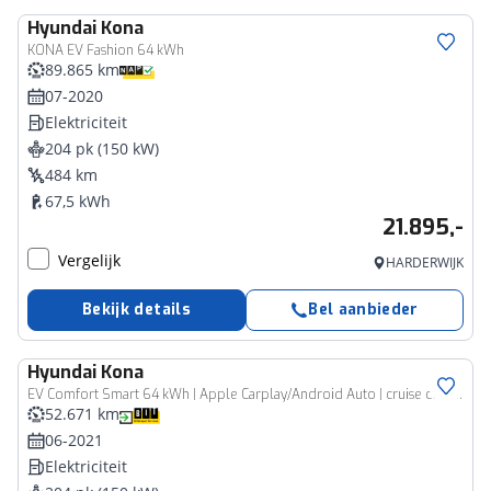
Hyundai
Kona
KONA EV Fashion 64 kWh
89.865 km
07-2020
Elektriciteit
204 pk (150 kW)
484 km
67,5 kWh
21.895,-
Vergelijk
HARDERWIJK
Bekijk details
Bel aanbieder
Hyundai
Kona
EV Comfort Smart 64 kWh | Apple Carplay/Android Auto | cruise control adaptief met Stop&Go | navigatiesysteem full map | Stoelverwarming | warmtepomp |
52.671 km
06-2021
Elektriciteit