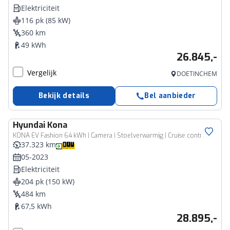
Elektriciteit
116 pk (85 kW)
360 km
49 kWh
26.845,-
Vergelijk
DOETINCHEM
Bekijk details
Bel aanbieder
Hyundai
Kona
KONA EV Fashion 64 kWh | Camera | Stoelverwarmig | Cruise control adaptief | Head-up display | Dodehoek detectie | Digitaal dashboard | Apple Carplay/Android Auto
37.323 km
05-2023
Elektriciteit
204 pk (150 kW)
484 km
67,5 kWh
28.895,-