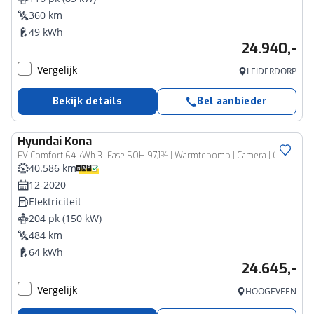
360 km
49 kWh
24.940,-
Vergelijk
LEIDERDORP
Bekijk details
Bel aanbieder
Hyundai
Kona
EV Comfort 64 kWh 3- Fase SOH 97,1% | Warmtepomp | Camera | Carplay&Android | Navigatie
40.586 km
12-2020
Elektriciteit
204 pk (150 kW)
484 km
64 kWh
24.645,-
Vergelijk
HOOGEVEEN