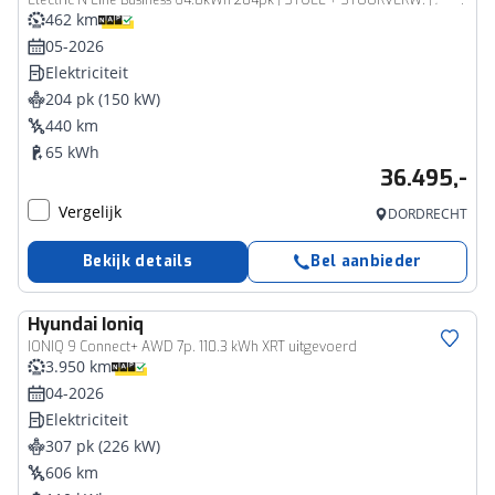
Electric N Line Business 64.8kWh 204pk | STOEL + STUURVERW. | ADAPTIVE CRUISE | CAMERA | APPLE CARPLAY / ANDROID AUTO | WARMTEPOMP |
462 km
05-2026
Elektriciteit
204 pk (150 kW)
440 km
65 kWh
36.495,-
Vergelijk
DORDRECHT
Bekijk details
Bel aanbieder
Hyundai
Ioniq
IONIQ 9 Connect+ AWD 7p. 110.3 kWh XRT uitgevoerd
3.950 km
04-2026
Elektriciteit
307 pk (226 kW)
606 km