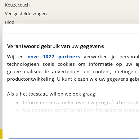
Keuzecoach
Veelgestelde vragen
Blog
Contact
Verantwoord gebruik van uw gegevens
viaBOVAG.nl app
Wij en
onze 1022 partners
verwerken je persoonl
Altijd het meest recente aanbod bij de hand.
technologieën zoals cookies om informatie op uw a
Download 'm nu.
gepersonaliseerde advertenties en content, metingen
productontwikkeling. U kunt kiezen wie uw gegevens gebr
viaBOVAG.nl
Als u het toestaat, willen we ook graag:
Kosterijland
15
Informatie verzamelen over uw geografische locati
3981 AJ
Bunnik
Uw apparaat identificeren door het actief te scann
Een initiatief van
BOVAG
Lees meer over hoe uw persoonlijke gegevens worden ve
U kunt uw toestemming op elk moment wijzigen of intrekk
Over viaBOVAG.nl
Disclaimer- en Privacyverklaring