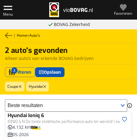
Favorieten
Menu
BOVAG Zekerheid
|
Home
>
Auto's
2 auto's gevonden
Alleen auto’s van erkende BOVAG bedrijven
2
Filteren
Opslaan
Coupe
Hyundai
Sorteer resultaten
Hyundai
Ioniq 6
IONIQ 6 N De beste elektrische performance-auto ter wereld! | nu proefrijden!
4.132 km
05-2026