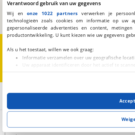
Verantwoord gebruik van uw gegevens
Kosterijland
15
3981 AJ
Bunnik
Wij en
onze 1022 partners
verwerken je persoonl
Een initiatief van
technologieën zoals cookies om informatie op uw a
BOVAG
gepersonaliseerde advertenties en content, metingen
productontwikkeling. U kunt kiezen wie uw gegevens gebr
Over viaBOVAG.nl
Disclaimer- en Privacyverklaring
Cookievoorkeuren
Vacatures
Als u het toestaat, willen we ook graag:
Informatie verzamelen over uw geografische locati
Uw apparaat identificeren door het actief te scann
Lees meer over hoe uw persoonlijke gegevens worden ve
U kunt uw toestemming op elk moment wijzigen of intrekk
2
Opslaan
Met cookies en vergelijkbare technieken zorgen we voor 
Accep
Coupe
Hyundai
cookies zorgen ervoor dat de website goed werkt. Ook g
verbeteren. We tonen je graag relevante advertenties e
buiten onze website volgt – uiteraard op anonie
Basisgegevens
Weig
privacyverklaring
. Als je weigert, plaatsen we alleen f
kun je later altijd aanpassen via de
voorkeurenpagina
.