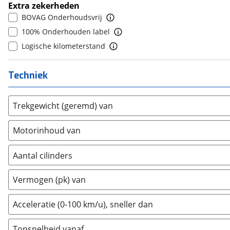
Extra zekerheden
Ford
(
17
)
BOVAG Onderhoudsvrij
Ford USA
(
1
)
100% Onderhouden label
Geely
(
0
)
Logische kilometerstand
Genesis
(
0
)
GMC
(
0
)
Techniek
Goupil
(
0
)
Honda
(
17
)
Trekgewicht (geremd) van
Hongqi
(
0
)
Hummer
(
0
)
Motorinhoud van
Hyundai
(
2
)
Ineos
(
0
)
Aantal cilinders
Infiniti
(
2
)
2
(
0
)
Vermogen (pk) van
Isuzu
(
0
)
3
(
0
)
Iveco
(
0
)
4
(
1
)
Acceleratie (0-100 km/u), sneller dan
JAC
(
0
)
5
(
0
)
Jaecoo
(
0
)
Topsnelheid vanaf
6
(
0
)