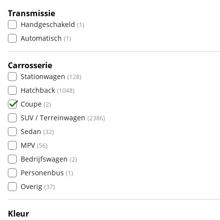
Alpine
(
9
)
Transmissie
Aston Martin
(
7
)
Handgeschakeld
(
1
)
Audi
(
51
)
Automatisch
(
1
)
Austin
(
0
)
Auto Union
Carrosserie
(
0
)
Stationwagen
(
128
)
Benimar
(
0
)
Hatchback
(
1048
)
Bentley
(
12
)
Coupe
(
2
)
BMW
(
231
)
SUV / Terreinwagen
(
2386
)
Bold
(
0
)
Sedan
(
32
)
BYD
(
0
)
MPV
(
56
)
Cadillac
(
0
)
Bedrijfswagen
(
2
)
Casalini
(
0
)
Personenbus
(
1
)
Changan
(
0
)
Overig
(
37
)
Chatenet
(
0
)
Chevrolet
(
8
)
Kleur
Chrysler
(
1
)