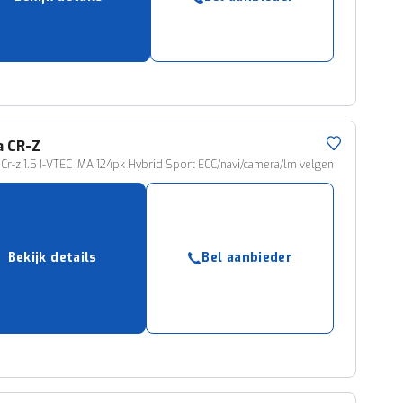
ruiken daarvoor
eme basis. Meer
lleen functionele
passen via de
a
CR-Z
r-z 1.5 I-VTEC IMA 124pk Hybrid Sport ECC/navi/camera/lm velgen
Bekijk details
Bel aanbieder