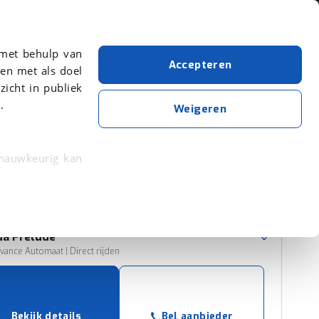
Over viaBOVAG.nl
 met behulp van
Accepteren
en met als doel
zicht in publiek
.
Honda
Aantal zitplaatsen: 4
Weigeren
Wis alle filters
Zoekopdracht opslaan
 nauwkeurig kan
 eigenschappen
Sorteer resultaten
rkeuren in het
da
Prelude
trekken in de
vance Automaat | Direct rijden
lijke ervaring.
ytische cookies
Bekijk details
Bel aanbieder