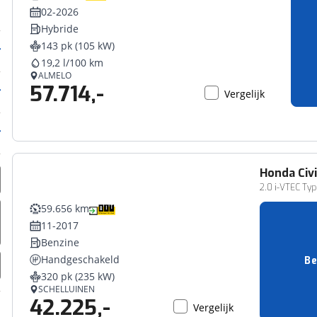
02-2026
Hybride
143 pk (105 kW)
19,2 l/100 km
ALMELO
57.714,-
Vergelijk
Honda
Civ
2.0 i-VTEC Ty
59.656 km
11-2017
Benzine
Handgeschakeld
Be
320 pk (235 kW)
SCHELLUINEN
42.225,-
Vergelijk