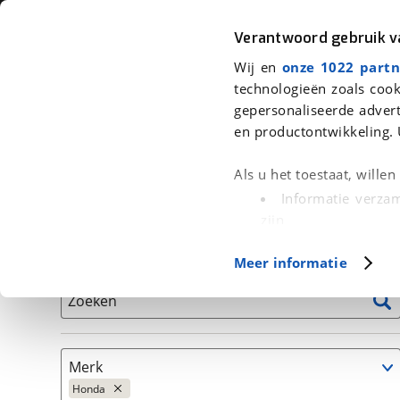
Auto
Fiets
Moto
Verantwoord gebruik 
Wij en
onze 1022 partn
<
Terug
|
Home
>
Auto's
technologieën zoals cook
gepersonaliseerde advert
We hebben 28 auto's voor je gevo
en productontwikkeling. 
Alleen auto’s van erkende BOVAG bedrijven
Als u het toestaat, wille
Informatie verzam
zijn
Uw apparaat id
Basisgegevens
Meer informatie
(fingerprinting)
Lees meer over hoe uw
Zoeken
detailgedeelte
in. U k
Cookieverklaring.
Merk
Met cookies en vergelij
Honda
Functionele cookies zorg