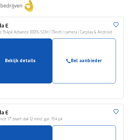
bedrijven
da
E
ic 154pk Advance 100% SOH | 17inch | camera | Carplay & Android
Bekijk details
Bel aanbieder
da
E
nce 17" zwart dak 12 mnd. gar. 154 pk