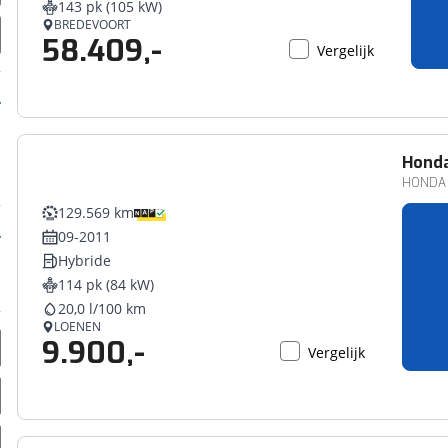
143 pk (105 kW)
erbeteren. We tonen je graag relevante advertenties en geb
BREDEVOORT
58.409,-
ag op en buiten onze website volgt – uiteraard op anoni
Vergelijk
laimer en privacyverklaring
. Als je weigert, plaatsen we a
che cookies. Je voorkeuren kun je later altijd aan
Hond
HONDA C
129.569 km
09-2011
Hybride
114 pk (84 kW)
20,0 l/100 km
LOENEN
9.900,-
Vergelijk