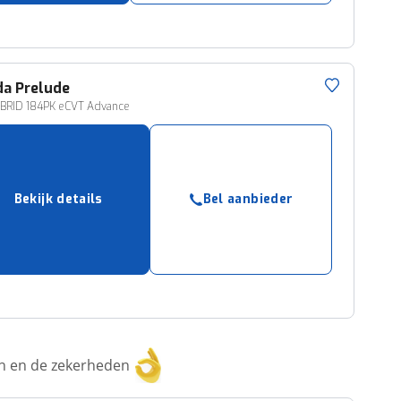
da
Prelude
YBRID 184PK eCVT Advance
Bekijk details
Bel aanbieder
ken en de zekerheden