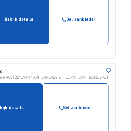
Bekijk details
Bel aanbieder
ic
pe R ACC | 20" LMV | NAVI | LANEASSIST | CLIMA | CAM. | BLINDSPOT
kijk details
Bel aanbieder