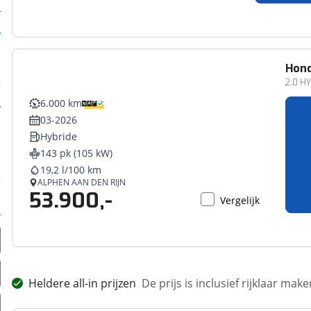
Hon
2.0 H
6.000 km
03-2026
Hybride
143 pk (105 kW)
19,2 l/100 km
ALPHEN AAN DEN RIJN
53.900,-
Vergelijk
Heldere all-in prijzen
De prijs is inclusief rijklaar ma