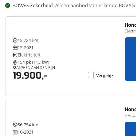
BOVAG Zekerheid
Alleen aanbod van erkende BOVAG 
Hon
Electr
15.724 km
12-2021
Elektriciteit
154 pk (113 kW)
ALPHEN AAN DEN RIJN
19.900,-
Vergelijk
Hon
e Adva
56.754 km
10-2021