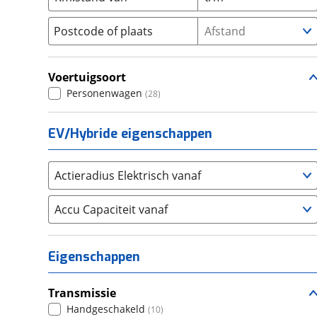
S2000
(
0
)
Seat
(
79
)
Postcode of plaats
Afstand
Zr-V
(
0
)
SKODA
(
26
)
Suzuki
(
347
)
Voertuigsoort
Toyota
(
1604
)
Personenwagen
(
28
)
Volkswagen
(
579
)
Volvo
(
28
)
EV/Hybride eigenschappen
Alle merken
Abarth
(
24
)
Aiways
(
0
)
Actieradius Elektrisch vanaf
Aixam
(
0
)
Alfa Romeo
Accu Capaciteit vanaf
(
32
)
Alpina
(
0
)
Alpine
(
0
)
Eigenschappen
Aston Martin
(
6
)
Audi
(
257
)
Transmissie
Austin
(
0
)
Handgeschakeld
(
10
)