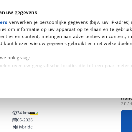
r
Kampeer
van uw gegevens
ers
verwerken je persoonlijke gegevens (bijv. uw IP-adres)
ies om informatie op uw apparaat op te slaan en te gebruik
enties en content, metingen aan advertenties en content, in
nden
U kunt kiezen wie uw gegevens gebruikt en met welke doelen
n we ook graag:
elen over uw geografische locatie, die tot een paar meter
entificeren door het actief te scannen op specifieke
 persoonlijke gegevens worden verwerkt en stel uw voo
Hon
unt uw toestemming op elk moment wijzigen of in
2.0 Ad
34 km
05-2026
kbare technieken zorgen we voor een betere en meer persoon
Hybride
en ervoor dat de website goed werkt. Ook gebruiken we anal