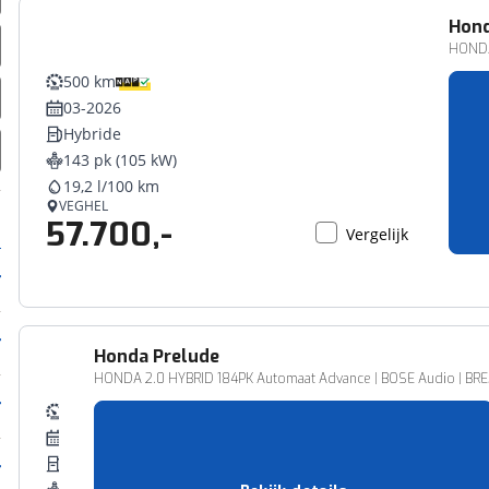
Hon
HONDA
500 km
03-2026
Hybride
143 pk (105 kW)
19,2 l/100 km
VEGHEL
57.700,-
Vergelijk
Honda
Prelude
HONDA 2.0 HYBRID 184PK Automaat Advance | BOSE Audio | BREMBO
7.500 km
03-2026
Hybride