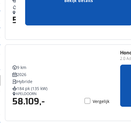
184 pk (135 kW)
Bekijk details
19,2 l/100 km
HILVERSUM
53.900,-
Vergelijk
Hon
2.0 Ad
9 km
2026
Hybride
184 pk (135 kW)
APELDOORN
58.109,-
Vergelijk