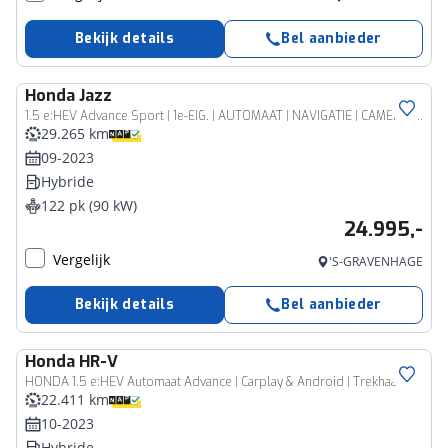
Bekijk details
Bel aanbieder
Honda
Jazz
1.5 e:HEV Advance Sport | 1e-EIG. | AUTOMAAT | NAVIGATIE | CAMERA | LMV | CLIMA | 12 MAANDEN BOVAG GARANTIE |
29.265 km
09-2023
Hybride
122 pk (90 kW)
24.995,-
Vergelijk
'S-GRAVENHAGE
Bekijk details
Bel aanbieder
Honda
HR-V
HONDA 1.5 e:HEV Automaat Advance | Carplay & Android | Trekhaak
22.411 km
10-2023
Hybride