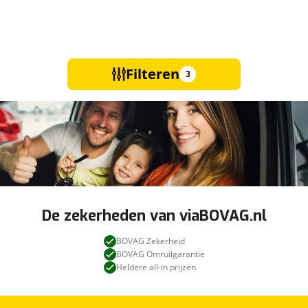
Filteren
3
De zekerheden van viaBOVAG.nl
BOVAG Zekerheid
BOVAG Omruilgarantie
Heldere all-in prijzen