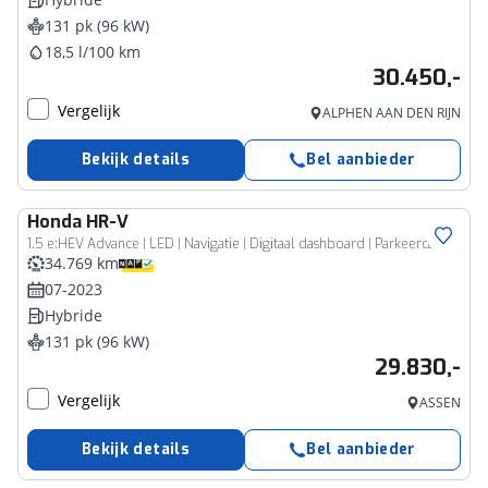
131 pk (96 kW)
18,5 l/100 km
30.450,-
Vergelijk
ALPHEN AAN DEN RIJN
Bekijk details
Bel aanbieder
Honda
HR-V
1.5 e:HEV Advance | LED | Navigatie | Digitaal dashboard | Parkeercamera | Apple Carplay/Android Auto | DAB | Climate Control | Cruise Control Adaptief | Elek. Achterklep | Keyless Entry/Go |
34.769 km
07-2023
Hybride
131 pk (96 kW)
29.830,-
Vergelijk
ASSEN
Bekijk details
Bel aanbieder