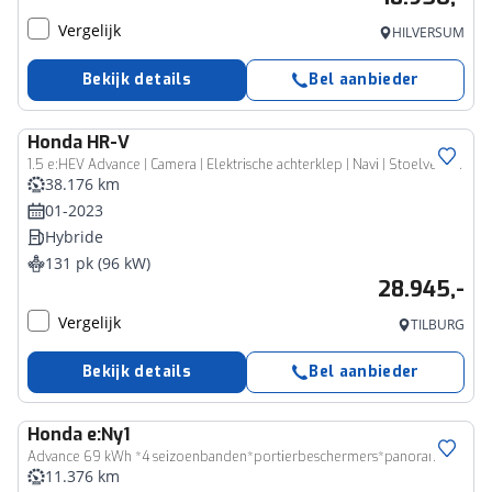
Vergelijk
HILVERSUM
Bekijk details
Bel aanbieder
Honda
HR-V
1.5 e:HEV Advance | Camera | Elektrische achterklep | Navi | Stoelverwarming
38.176 km
01-2023
Hybride
131 pk (96 kW)
28.945,-
Vergelijk
TILBURG
Bekijk details
Bel aanbieder
Honda
e:Ny1
Advance 69 kWh *4 seizoenbanden*portierbeschermers*panoramadak*
11.376 km