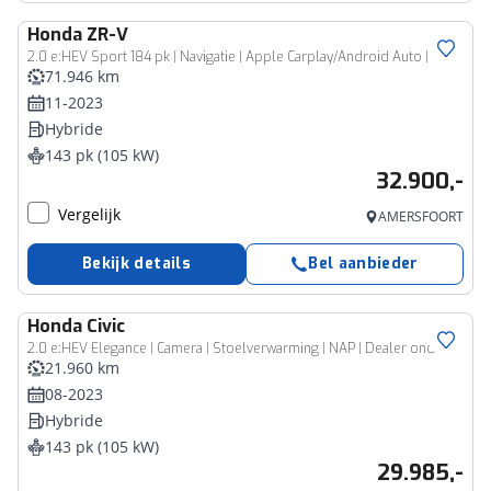
Honda
ZR-V
2.0 e:HEV Sport 184 pk | Navigatie | Apple Carplay/Android Auto | Climate control | Cruise Control Adaptief | 18 inch |
71.946 km
11-2023
Hybride
143 pk (105 kW)
32.900,-
Vergelijk
AMERSFOORT
Bekijk details
Bel aanbieder
Honda
Civic
2.0 e:HEV Elegance | Camera | Stoelverwarming | NAP | Dealer onderhouden
21.960 km
08-2023
Hybride
143 pk (105 kW)
29.985,-