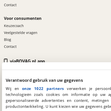
Contact
Voor consumenten
Keuzecoach
Veelgestelde vragen
Blog
Contact
viaBOVAG.nl app
Altijd het meest recente aanbod bij de hand.
Download 'm nu.
Verantwoord gebruik van uw gegevens
Wij en
onze 1022 partners
verwerken je persoonl
viaBOVAG.nl
technologieën zoals cookies om informatie op uw a
gepersonaliseerde advertenties en content, metingen
Kosterijland
15
3981 AJ
Bunnik
productontwikkeling. U kunt kiezen wie uw gegevens gebr
Een initiatief van