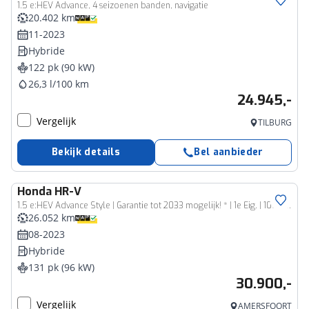
1.5 e:HEV Advance, 4 seizoenen banden, navigatie
20.402 km
11-2023
Hybride
122 pk (90 kW)
26,3 l/100 km
24.945,-
Vergelijk
TILBURG
Bekijk details
Bel aanbieder
Honda
HR-V
1.5 e:HEV Advance Style | Garantie tot 2033 mogelijk! * | 1e Eig. | 100% dealer onderhouden | Navigatie | Apple Carplay/Android Auto | Camera | 18 Inch |
26.052 km
08-2023
Hybride
131 pk (96 kW)
30.900,-
Vergelijk
AMERSFOORT