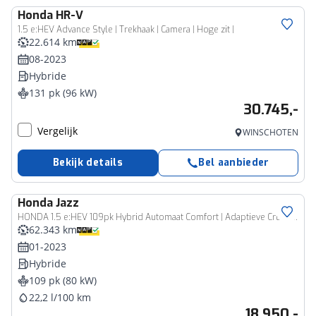
Honda
HR-V
1.5 e:HEV Advance Style | Trekhaak | Camera | Hoge zit |
22.614 km
08-2023
Hybride
131 pk (96 kW)
30.745,-
Vergelijk
WINSCHOTEN
Bekijk details
Bel aanbieder
Honda
Jazz
HONDA 1.5 e:HEV 109pk Hybrid Automaat Comfort | Adaptieve Cruisecontrol | Climatecontrol | Stoelverwarming | LED Koplampen |
62.343 km
01-2023
Hybride
109 pk (80 kW)
22,2 l/100 km
18.950,-