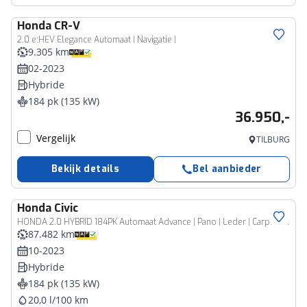
Honda
CR-V
2.0 e:HEV Elegance Automaat | Navigatie |
9.305 km
02-2023
Hybride
184 pk (135 kW)
36.950,-
Vergelijk
TILBURG
Bekijk details
Bel aanbieder
Honda
Civic
HONDA 2.0 HYBRID 184PK Automaat Advance | Pano | Leder | Carplay | Bose Audio | Dealer Onderhouden | NL Auto |
87.482 km
10-2023
Hybride
184 pk (135 kW)
20,0 l/100 km