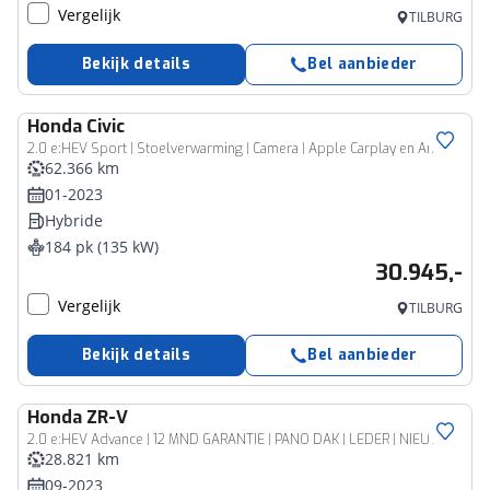
Vergelijk
TILBURG
Bekijk details
Bel aanbieder
Honda
Civic
2.0 e:HEV Sport | Stoelverwarming | Camera | Apple Carplay en Android Auto
62.366 km
01-2023
Hybride
184 pk (135 kW)
30.945,-
Vergelijk
TILBURG
Bekijk details
Bel aanbieder
Honda
ZR-V
2.0 e:HEV Advance | 12 MND GARANTIE | PANO DAK | LEDER | NIEUW STAAT |
28.821 km
09-2023