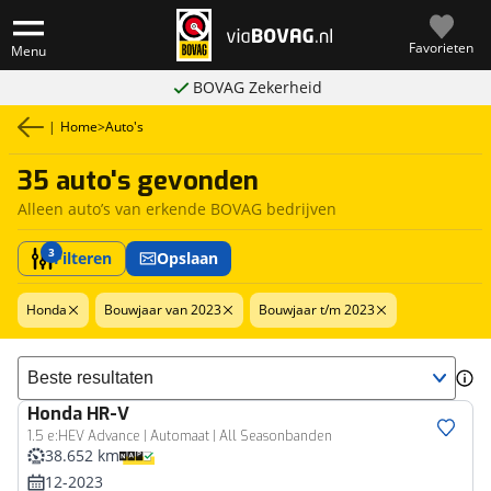
Favorieten
Menu
BOVAG Zekerheid
|
Home
>
Auto's
35 auto's gevonden
Alleen auto’s van erkende BOVAG bedrijven
3
Filteren
Opslaan
Honda
Bouwjaar van 2023
Bouwjaar t/m 2023
Sorteer resultaten
Honda
HR-V
1.5 e:HEV Advance | Automaat | All Seasonbanden
38.652 km
12-2023