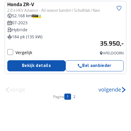
Honda
ZR-V
2.0 e:HEV Advance - All season banden | Schuifdak | Navi
52.168 km
07-2023
Hybride
184 pk (135 kW)
35.950,-
Vergelijk
APELDOORN
Bekijk details
Bel aanbieder
vorige
volgende
Pagina
1
2