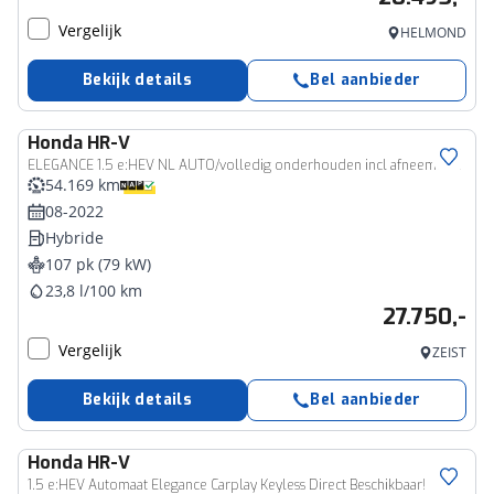
Vergelijk
HELMOND
Bekijk details
Bel aanbieder
Honda
HR-V
ELEGANCE 1.5 e:HEV NL AUTO/volledig onderhouden incl afneembaar trekhaak incl aflevering en bovag garantie
54.169 km
08-2022
Hybride
107 pk (79 kW)
23,8 l/100 km
27.750,-
Vergelijk
ZEIST
Bekijk details
Bel aanbieder
Honda
HR-V
1.5 e:HEV Automaat Elegance Carplay Keyless Direct Beschikbaar!