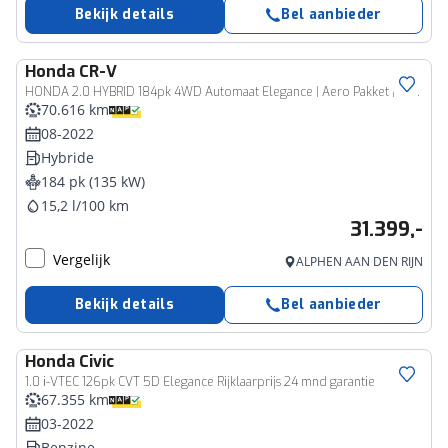
Bekijk details
Bel aanbieder
Honda
CR-V
HONDA 2.0 HYBRID 184pk 4WD Automaat Elegance | Aero Pakket | Carplay | Stoelverwarming | Dealer Onderhouden | NL AUTO |
70.616 km
08-2022
Hybride
184 pk (135 kW)
15,2 l/100 km
31.399,-
Vergelijk
ALPHEN AAN DEN RIJN
Bekijk details
Bel aanbieder
Honda
Civic
1.0 i-VTEC 126pk CVT 5D Elegance Rijklaarprijs 24 mnd garantie
67.355 km
03-2022
Benzine