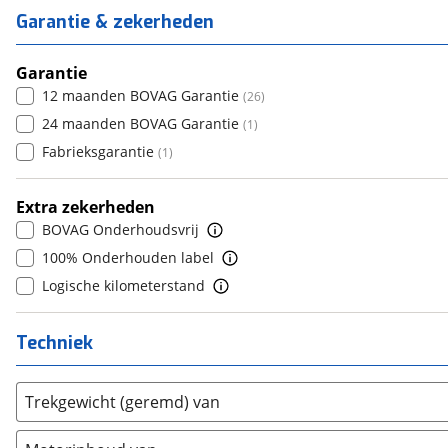
5
(
49
)
Citroën
(
345
)
6
(
14
)
Garantie & zekerheden
4
(
1
)
6+
(
0
)
Cupra
(
171
)
7
(
1
)
5
(
48
)
Dacia
(
80
)
8+
Garantie
(
0
)
6
(
0
)
Daewoo
12 maanden BOVAG Garantie
(
0
)
(
26
)
7
(
0
)
Daihatsu
24 maanden BOVAG Garantie
(
0
)
(
1
)
8
(
0
)
Daimler
Fabrieksgarantie
(
0
)
(
1
)
9
(
0
)
DFSK
(
0
)
10+
(
0
)
Extra zekerheden
Dodge
(
6
)
BOVAG Onderhoudsvrij
Dongfeng
(
0
)
100% Onderhouden label
Donkervoort
(
0
)
Logische kilometerstand
DS
(
82
)
Estrima
(
0
)
Techniek
Etalian
(
0
)
Farizon
(
0
)
Trekgewicht (geremd) van
Ferrari
(
2
)
Fiat
(
204
)