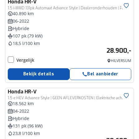
Honda
HR-V
1.5 i-MMD 131pk Automaat Advance Style | Dealeronderhouden | Premium Audio | Navi & Carplay | Blindspot | Elec. Klep | Stoel&Stuur Verwarming |
40.890 km
06-2022
Hybride
107 pk (79 kW)
18,5 l/100 km
28.900,-
Vergelijk
HILVERSUM
Bekijk details
Bel aanbieder
Honda
HR-V
1.5 e:HEV Advance Style | GEEN AFLEVERKOSTEN | Elektrische achterklep, Dodehoekdetectie, Navigatie
18.562 km
04-2022
Hybride
131 pk (96 kW)
23,8 l/100 km