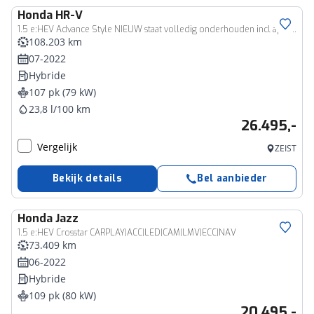
Honda
HR-V
1.5 e:HEV Advance Style NIEUW staat volledig onderhouden incl apk //aflevering en bovag garantie
108.203 km
07-2022
Hybride
107 pk (79 kW)
23,8 l/100 km
26.495,-
Vergelijk
ZEIST
Bekijk details
Bel aanbieder
Honda
Jazz
1.5 e:HEV Crosstar CARPLAY|ACC|LED|CAM|LMV|ECC|NAV
73.409 km
06-2022
Hybride
109 pk (80 kW)
20.495,-