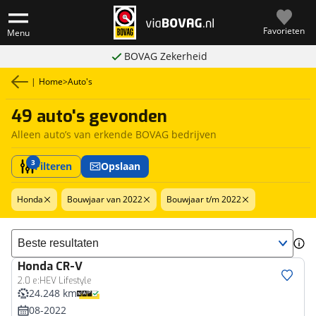
Favorieten
Menu
BOVAG Zekerheid
|
Home
>
Auto's
49 auto's gevonden
Alleen auto’s van erkende BOVAG bedrijven
3
Filteren
Opslaan
Honda
Bouwjaar van 2022
Bouwjaar t/m 2022
Sorteer resultaten
Honda
CR-V
2.0 e:HEV Lifestyle
24.248 km
08-2022