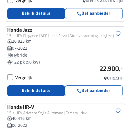
Vergelijk
ALPHEN AAN DEN RIJN
Bekijk details
Bel aanbieder
Honda
Jazz
1.5 e:HEV Elegance | ACC | Lane Assist | Stoelverwarming | Keyless | Apple Carplay/Android Auto | Climate Control |
26.823 km
07-2022
Hybride
122 pk (90 kW)
22.900,-
Vergelijk
UTRECHT
Bekijk details
Bel aanbieder
Honda
HR-V
1.5 e:HEV Advance Style Automaat | Camera | Navi
40.416 km
06-2022