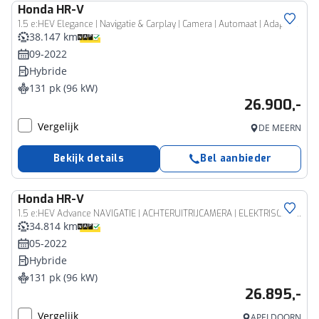
Honda
HR-V
1.5 e:HEV Elegance | Navigatie & Carplay | Camera | Automaat | Adap Cruise |
38.147 km
09-2022
Hybride
131 pk (96 kW)
26.900,-
Vergelijk
DE MEERN
Bekijk details
Bel aanbieder
Honda
HR-V
1.5 e:HEV Advance NAVIGATIE | ACHTERUITRIJCAMERA | ELEKTRISCHE KOFFERKLEP
34.814 km
05-2022
Hybride
131 pk (96 kW)
26.895,-
Vergelijk
APELDOORN