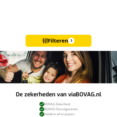
Filteren
3
De zekerheden van viaBOVAG.nl
BOVAG Zekerheid
BOVAG Omruilgarantie
Heldere all-in prijzen