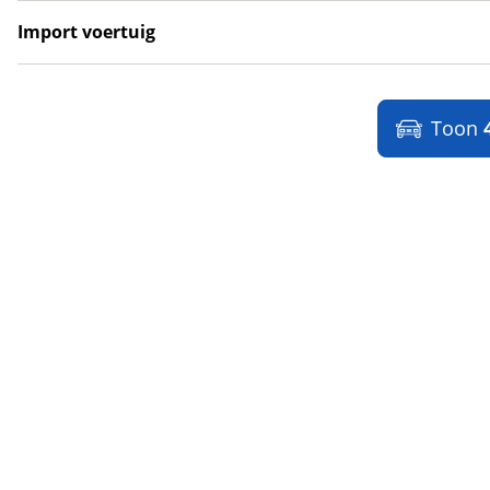
Lynk & Co DTM Shadow Edition
(
1
)
Import voertuig
LYNKenCO
(
1
)
Ja
(
18
)
MAN
(
2
)
Nee
(
23
)
Maserati
(
2
)
Toon
Max Mobiel
(
0
)
Maxus
(
2
)
Maybach
(
0
)
Mazda
(
245
)
McLaren
(
0
)
Mega
(
0
)
Mercedes-Benz
(
724
)
MG
(
80
)
Microcar
(
4
)
Microlino
(
0
)
Mini
(
274
)
Mitsubishi
(
74
)