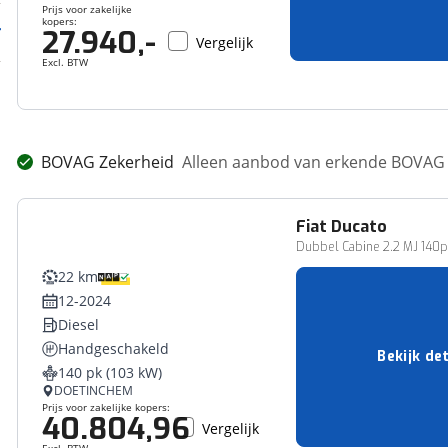
Prijs voor zakelijke
kopers:
27.940,-
Vergelijk
Excl. BTW
BOVAG Zekerheid
Alleen aanbod van erkende BOVAG 
Fiat
Ducato
Bedrijfswagen
Dubbel Cabine 2.2 MJ 140pk 
22 km
12-2024
Diesel
Handgeschakeld
Bekijk det
140 pk (103 kW)
DOETINCHEM
Prijs voor zakelijke kopers:
40.804,96
Vergelijk