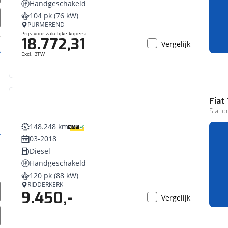
Handgeschakeld
erbeteren. We tonen je graag relevante advertenties en geb
104 pk (76 kW)
ag op en buiten onze website volgt – uiteraard op anoni
PURMEREND
laimer en privacyverklaring
. Als je weigert, plaatsen we a
Prijs voor zakelijke kopers:
18.772,31
Vergelijk
che cookies. Je voorkeuren kun je later altijd aan
Excl. BTW
Fiat
Statio
148.248 km
03-2018
Diesel
Handgeschakeld
120 pk (88 kW)
RIDDERKERK
9.450,-
Vergelijk