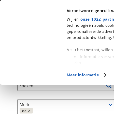
Auto
Fiets
Moto
Verantwoord gebruik 
Wij en
onze 1022 partn
<
Terug
|
Home
>
Auto's
technologieën zoals cook
gepersonaliseerde advert
We hebben 256 auto's voor je gev
en productontwikkeling. 
Alleen auto’s van erkende BOVAG bedrijven
Als u het toestaat, wille
Informatie verzam
zijn
Uw apparaat id
Basisgegevens
Meer informatie
(fingerprinting)
Lees meer over hoe uw
Zoeken
detailgedeelte
in. U k
Cookieverklaring.
Merk
Met cookies en vergelij
Fiat
Functionele cookies zorg