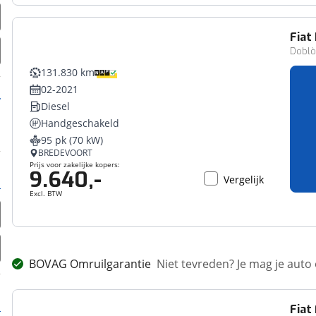
Fiat
Bedrijfswagen
Doblò 
131.830 km
02-2021
Diesel
Handgeschakeld
95 pk (70 kW)
BREDEVOORT
Prijs voor zakelijke kopers:
9.640,-
Vergelijk
Excl. BTW
BOVAG Omruilgarantie
Niet tevreden? Je mag je auto
Fiat