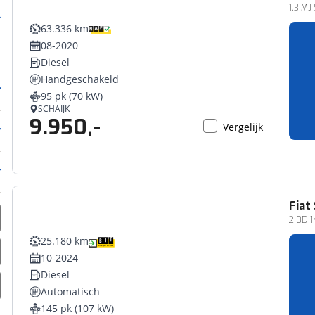
Bedrijfswagen
1.3 MJ 
63.336 km
08-2020
Diesel
Handgeschakeld
95 pk (70 kW)
SCHAIJK
9.950,-
Vergelijk
Fiat
Bedrijfswagen
2.0D 
25.180 km
10-2024
Diesel
Automatisch
145 pk (107 kW)