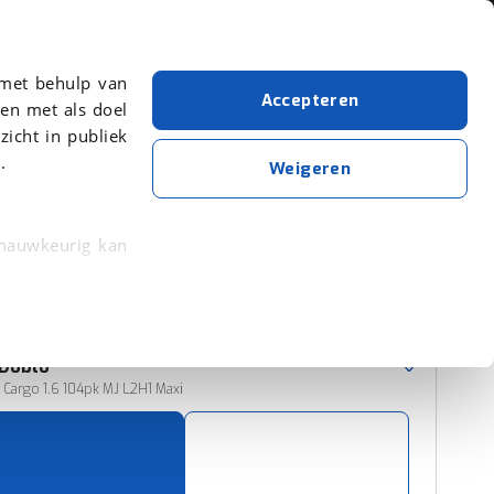
Over viaBOVAG.nl
 met behulp van
Accepteren
en met als doel
zicht in publiek
.
Fiat
Diesel
Weigeren
Wis alle filters
Zoekopdracht opslaan
 nauwkeurig kan
 eigenschappen
Sorteer resultaten
rkeuren in het
Doblo
trekken in de
Cargo 1.6 104pk MJ L2H1 Maxi
lijke ervaring.
ytische cookies