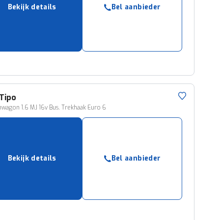
Bekijk details
Bel aanbieder
ruiken daarvoor
eme basis. Meer
lleen functionele
passen via de
Tipo
nwagon 1.6 MJ 16v Bus. Trekhaak Euro 6
Bekijk details
Bel aanbieder