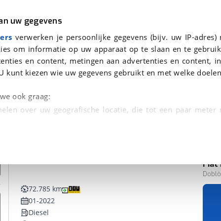
r
Kampeer
van uw gegevens
ers
verwerken je persoonlijke gegevens (bijv. uw IP-adres)
ies om informatie op uw apparaat op te slaan en te gebruik
enties en content, metingen aan advertenties en content, in
onden
U kunt kiezen wie uw gegevens gebruikt en met welke doelen
n we ook graag:
elen over uw geografische locatie, die tot een paar meter
entificeren door het actief te scannen op specifieke
 persoonlijke gegevens worden verwerkt en stel uw voo
Fiat
Bedrijfswagen
unt uw toestemming op elk moment wijzigen of in
Doblò 
72.785 km
01-2022
kbare technieken zorgen we voor een betere en meer persoon
Diesel
en ervoor dat de website goed werkt. Ook gebruiken we anal