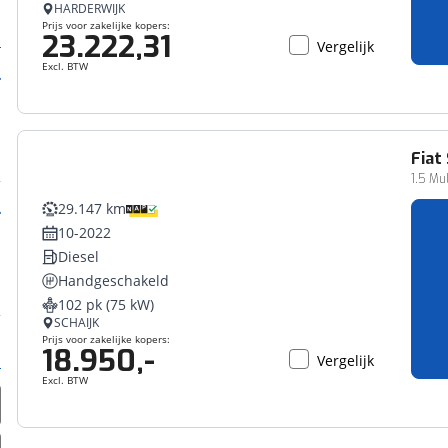
HARDERWIJK
Prijs voor zakelijke kopers:
23.222,31
Vergelijk
Excl. BTW
Fiat
Bedrijfswagen
1.5 Mu
29.147 km
10-2022
Diesel
Handgeschakeld
102 pk (75 kW)
SCHAIJK
Prijs voor zakelijke kopers:
18.950,-
Vergelijk
Excl. BTW