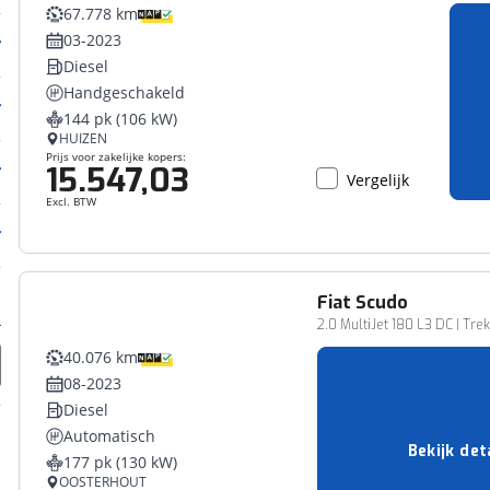
67.778 km
03-2023
Diesel
Handgeschakeld
144 pk (106 kW)
HUIZEN
Prijs voor zakelijke kopers:
15.547,03
Vergelijk
Excl. BTW
Fiat
Scudo
Bedrijfswagen
2.0 MultiJet 180 L3 DC | Tr
40.076 km
08-2023
Diesel
Automatisch
Bekijk det
177 pk (130 kW)
OOSTERHOUT