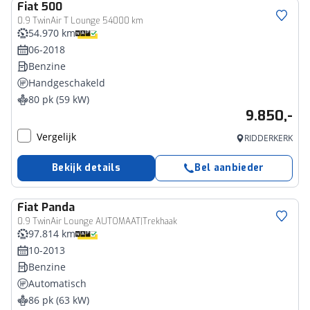
Fiat
500
0.9 TwinAir T Lounge 54000 km
54.970 km
06-2018
Benzine
Handgeschakeld
80 pk (59 kW)
9.850,-
Vergelijk
RIDDERKERK
Bekijk details
Bel aanbieder
Fiat
Panda
0.9 TwinAir Lounge AUTOMAAT|Trekhaak
97.814 km
10-2013
Benzine
Automatisch
86 pk (63 kW)