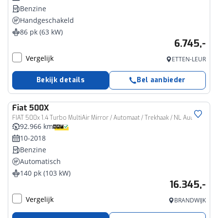
Benzine
Handgeschakeld
86 pk (63 kW)
6.745,-
Vergelijk
ETTEN-LEUR
Bekijk details
Bel aanbieder
Fiat
500X
FIAT 500x 1.4 Turbo MultiAir Mirror / Automaat / Trekhaak / NL Auto
92.966 km
10-2018
Benzine
Automatisch
140 pk (103 kW)
16.345,-
Vergelijk
BRANDWIJK