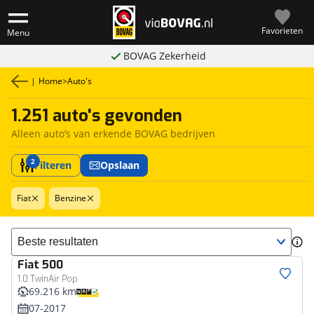
Favorieten
Menu
BOVAG Zekerheid
|
Home
>
Auto's
1.251 auto's gevonden
Alleen auto’s van erkende BOVAG bedrijven
2
Filteren
Opslaan
Fiat
Benzine
Sorteer resultaten
Fiat
500
1.0 TwinAir Pop
69.216 km
07-2017