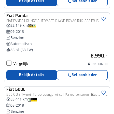
Bekijk details
Bel aanbieder
Fiat
Panda
FIAT PANDA LOUNGE AUTOMAAT 12 MND BOVAG RIJKLAAR PRIJS
32.149 km
09-2013
Benzine
Automatisch
86 pk (63 kW)
8.990,-
Vergelijk
ENKHUIZEN
Bekijk details
Bel aanbieder
Fiat
500C
500 C 0.9 TwinAir Turbo Lounge| Airco | Parkeersensoren | Bluetooth | Elektrisch vouwdak
53.441 km
08-2018
Benzine