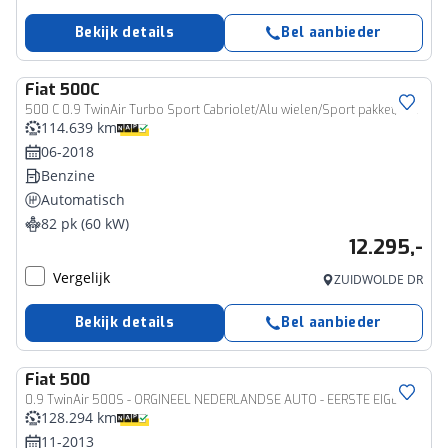
Bekijk details
Bel aanbieder
Fiat
500C
500 C 0.9 TwinAir Turbo Sport Cabriolet/Alu wielen/Sport pakket/Airco-Ecc
114.639 km
06-2018
Benzine
Automatisch
82 pk (60 kW)
12.295,-
Vergelijk
ZUIDWOLDE DR
Bekijk details
Bel aanbieder
Fiat
500
0.9 TwinAir 500S - ORGINEEL NEDERLANDSE AUTO - EERSTE EIGENAAR! - UITGEBREIDE ONDERHOUDSGESCHIEDENIS AANWEZIG - ALL-SEASON BANDEN - ELEKTRISCHE RAMEN
128.294 km
11-2013