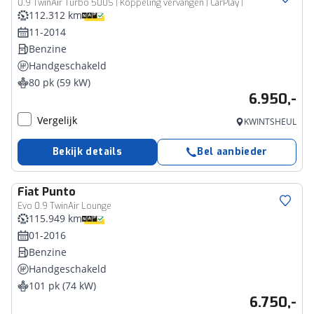
0.9 TwinAir Turbo 500S | Koppeling vervangen | CarPlay |
112.312 km
11-2014
Benzine
Handgeschakeld
80 pk (59 kW)
6.950,-
Vergelijk
KWINTSHEUL
Bekijk details
Bel aanbieder
Fiat
Punto
Evo 0.9 TwinAir Lounge
115.949 km
01-2016
Benzine
Handgeschakeld
101 pk (74 kW)
6.750,-