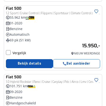
Fiat
500
1.2 Sport | Cruise Control | Flippers | Sportstuur | Climate Control | Multimedia Display | Apple Carplay | Android Auto | Dakspoiler | Regensensor | Automatische Verlichting | AUTOMAAT | Airco | Metallic Lak |
55.962 km
01-2020
Benzine
Automatisch
69 pk (51 kW)
15.950,-
Vergelijk
NIEUW WEERDINGE
Bekijk details
Bel aanbieder
Fiat
500
1.0 Hybrid Rockstar | Pano | Cruise | Carplay | Pdc | Airco | Lmv | Centrale Deurvergrendeling |
101.751 km
09-2020
Benzine
Handgeschakeld