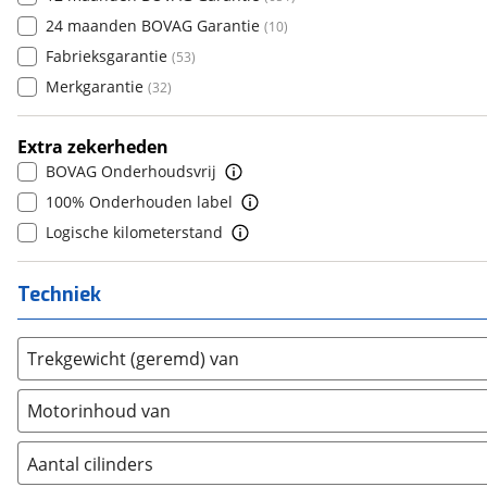
7
(
0
)
Donkervoort
24 maanden BOVAG Garantie
(
1
)
(
10
)
8
(
0
)
DS
Fabrieksgarantie
(
171
)
(
53
)
9
(
0
)
Estrima
Merkgarantie
(
0
)
(
32
)
10+
(
0
)
Etalian
(
0
)
Extra zekerheden
Farizon
(
0
)
BOVAG Onderhoudsvrij
Ferrari
(
13
)
100% Onderhouden label
Fiat
(
1251
)
Logische kilometerstand
Ford
(
4037
)
Ford USA
(
2
)
Techniek
Geely
(
0
)
Genesis
(
0
)
Trekgewicht (geremd) van
GMC
(
1
)
Goupil
(
0
)
Motorinhoud van
Honda
(
191
)
Hongqi
(
0
)
Aantal cilinders
Hummer
(
1
)