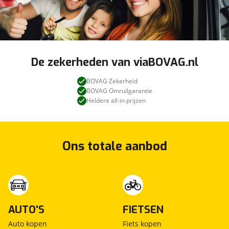
De zekerheden van viaBOVAG.nl
BOVAG Zekerheid
BOVAG Omruilgarantie
Heldere all-in prijzen
Ons totale aanbod
AUTO'S
FIETSEN
Auto kopen
Fiets kopen