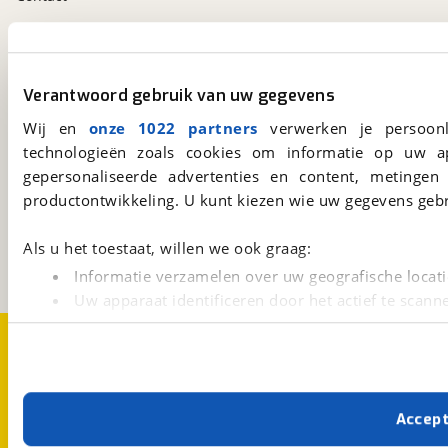
viaBOVAG.nl app
Altijd het meest recente aanbod bij de hand.
Verantwoord gebruik van uw gegevens
Download 'm nu.
Wij en
onze 1022 partners
verwerken je persoonl
technologieën zoals cookies om informatie op uw a
gepersonaliseerde advertenties en content, metingen
viaBOVAG.nl
productontwikkeling. U kunt kiezen wie uw gegevens gebr
Kosterijland
15
3981 AJ
Bunnik
Als u het toestaat, willen we ook graag:
Een initiatief van
BOVAG
Informatie verzamelen over uw geografische locati
Uw apparaat identificeren door het actief te scann
Lees meer over hoe uw persoonlijke gegevens worden ve
Over viaBOVAG.nl
Disclaimer- en Privacyverklaring
U kunt uw toestemming op elk moment wijzigen of intrekk
Cookievoorkeuren
Vacatures
Met cookies en vergelijkbare technieken zorgen we voor 
Accep
cookies zorgen ervoor dat de website goed werkt. Ook g
verbeteren. We tonen je graag relevante advertenties e