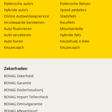
Elektrische auto's
Elektrische fietsen
Hybride auto's
Speed pedelecs
Online Autoverkoopservice
Stadsfiets
Inruilwaarde berekenen
Racefiets
Auto financieren
Mountainbike
Auto verzekeren
Hybride fiets
Auto huren
Keuzehulp e-bike
Keuzecoach
Keuzecoach
Zekerheden
BOVAG Zekerheid
BOVAG Garantie
BOVAG Onderhoudsvrij
BOVAG Import Tellercheck
BOVAG Omruilgarantie
BOVAG Afleverbeurt