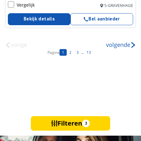
Vergelijk
'S-GRAVENHAGE
Bekijk details
Bel aanbieder
vorige
volgende
Pagina
1
2
3
...
13
Filteren
3