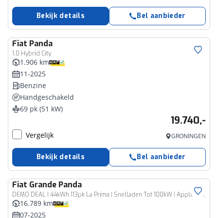
Bekijk details
Bel aanbieder
Fiat
Panda
1.0 Hybrid City
1.906 km
11-2025
Benzine
Handgeschakeld
69 pk (51 kW)
19.740,-
Vergelijk
GRONINGEN
Bekijk details
Bel aanbieder
Fiat
Grande Panda
DEMO DEAL I 44kWh 113pk La Prima | Snelladen Tot 100kW | Apple CarPlay/ Android Auto | Climate Control |
16.789 km
07-2025