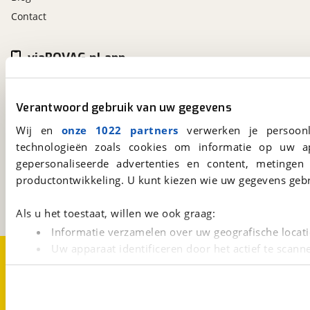
Contact
viaBOVAG.nl app
Altijd het meest recente aanbod bij de hand.
Download 'm nu.
Verantwoord gebruik van uw gegevens
Wij en
onze 1022 partners
verwerken je persoonl
technologieën zoals cookies om informatie op uw a
viaBOVAG.nl
gepersonaliseerde advertenties en content, metingen
Kosterijland
15
3981 AJ
Bunnik
productontwikkeling. U kunt kiezen wie uw gegevens gebr
Een initiatief van
BOVAG
Als u het toestaat, willen we ook graag:
Informatie verzamelen over uw geografische locati
Uw apparaat identificeren door het actief te scann
Over viaBOVAG.nl
Disclaimer- en Privacyverklaring
Cookievoorkeuren
Vacatures
Lees meer over hoe uw persoonlijke gegevens worden ve
U kunt uw toestemming op elk moment wijzigen of intrekk