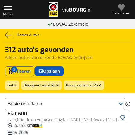
Favorieten
Menu
BOVAG Zekerheid
|
Home
>
Auto's
312 auto's gevonden
Alleen auto’s van erkende BOVAG bedrijven
3
Filteren
Opslaan
Fiat
Bouwjaar van 2025
Bouwjaar t/m 2025
Sorteer resultaten
Fiat
600
1.2 Hybrid Urban Automaat, Orig.NL - NAP | DAB+ | Keyless | Navi | PDC+Camera | LED - RIJKLAAR + BOVAG GARANTIE
35.158 km
05-2025