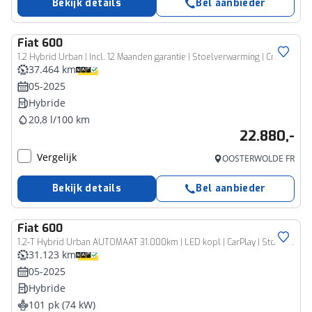
Bekijk details
Bel aanbieder
Fiat
600
1.2 Hybrid Urban | Incl. 12 Maanden garantie | Stoelverwarming | Cruise | Airco | Apple Carplay/ Android Auto | Parkeersensoren | Parkeer Camera | Navigatie | Bluetooth |
37.464 km
05-2025
Hybride
20,8 l/100 km
22.880,-
Vergelijk
OOSTERWOLDE FR
Bekijk details
Bel aanbieder
Fiat
600
1.2-T Hybrid Urban AUTOMAAT 31.000km | LED kopl | CarPlay | Stoelverw | Cruise contr | Keyless | Camera | 17” | PDC
31.123 km
05-2025
Hybride
101 pk (74 kW)