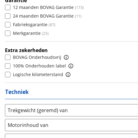
Garantie
6
(
0
)
Dongfeng
12 maanden BOVAG Garantie
(
40
)
(
173
)
7
(
0
)
Donkervoort
24 maanden BOVAG Garantie
(
0
)
(
11
)
8
(
0
)
DS
Fabrieksgarantie
(
108
)
(
87
)
9
(
0
)
Estrima
Merkgarantie
(
0
)
(
25
)
10+
(
0
)
Etalian
(
0
)
Extra zekerheden
Farizon
(
0
)
BOVAG Onderhoudsvrij
Ferrari
(
1
)
100% Onderhouden label
Fiat
(
312
)
Logische kilometerstand
Ford
(
1073
)
Ford USA
(
0
)
Techniek
Geely
(
0
)
Genesis
(
0
)
Trekgewicht (geremd) van
GMC
(
0
)
Goupil
(
0
)
Motorinhoud van
Honda
(
57
)
Hongqi
(
1
)