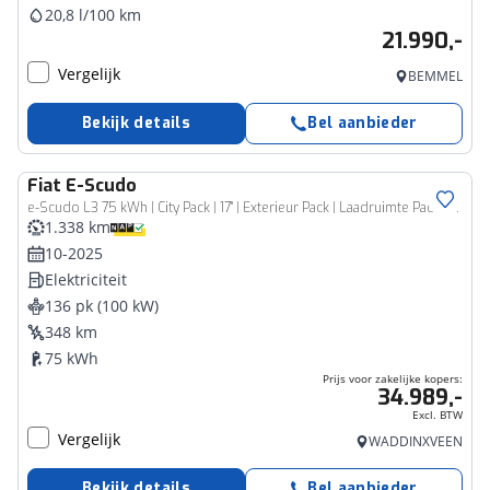
20,8 l/100 km
21.990,-
Vergelijk
BEMMEL
Bekijk details
Bel aanbieder
Fiat
E-Scudo
Bedrijfswagen
e-Scudo L3 75 kWh | City Pack | 17" | Exterieur Pack | Laadruimte Pack | Full LED
1.338 km
10-2025
Elektriciteit
136 pk (100 kW)
348 km
75 kWh
Prijs voor zakelijke kopers:
34.989,-
Excl. BTW
Vergelijk
WADDINXVEEN
Bekijk details
Bel aanbieder