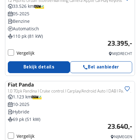
1.2 Hybrid Urban Stoelverwarming Camera Apple CarPlay Keyless
33.526 km
05-2025
Benzine
Automatisch
110 pk (81 kW)
23.395,-
Vergelijk
MIJDRECHT
Bekijk details
Bel aanbieder
Fiat
Panda
1.0 70pk Pandina I Cruise control I Carplay/Android Auto I DAB I Parkeersensoren Achter
1.123 km
10-2025
Hybride
69 pk (51 kW)
23.640,-
Vergelijk
NIJMEGEN