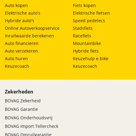
Auto kopen
Fiets kopen
Elektrische auto's
Elektrische fietsen
Hybride auto's
Speed pedelecs
Online Autoverkoopservice
Stadsfiets
Inruilwaarde berekenen
Racefiets
Auto financieren
Mountainbike
Auto verzekeren
Hybride fiets
Auto huren
Keuzehulp e-bike
Keuzecoach
Keuzecoach
Zekerheden
BOVAG Zekerheid
BOVAG Garantie
BOVAG Onderhoudsvrij
BOVAG Import Tellercheck
BOVAG Omruilgarantie