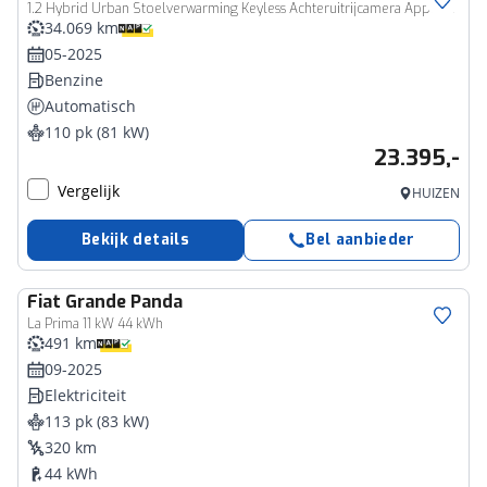
1.2 Hybrid Urban Stoelverwarming Keyless Achteruitrijcamera Apple CarPlay
34.069 km
05-2025
Benzine
Automatisch
110 pk (81 kW)
23.395,-
Vergelijk
HUIZEN
Bekijk details
Bel aanbieder
Fiat
Grande Panda
La Prima 11 kW 44 kWh
491 km
09-2025
Elektriciteit
113 pk (83 kW)
320 km
44 kWh