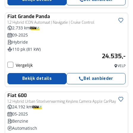
Fiat
Grande Panda
1.2 Hybrid ICON Automaat | Navigatie | Cruise Control
2.733 km
09-2025
Hybride
110 pk (81 kW)
24.535,-
Vergelijk
VELP
Bekijk details
Bel aanbieder
Fiat
600
1.2 Hybrid Urban Stoelverwarming Keyless Camera Apple CarPlay
24.192 km
05-2025
Benzine
Automatisch