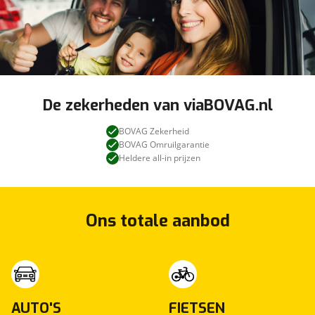
De zekerheden van viaBOVAG.nl
BOVAG Zekerheid
BOVAG Omruilgarantie
Heldere all-in prijzen
Ons totale aanbod
AUTO'S
FIETSEN