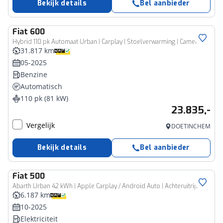
Bekijk details
Bel aanbieder
Fiat
600
Hybrid 110 pk Automaat Urban | Carplay | Stoelverwarming | Camera
31.817 km
05-2025
Benzine
Automatisch
110 pk (81 kW)
23.835,-
Vergelijk
DOETINCHEM
Bekijk details
Bel aanbieder
Fiat
500
Abarth Urban 42 kWh | Apple Carplay / Android Auto | Achteruitrijcamera | Cruise Control
6.187 km
10-2025
Elektriciteit