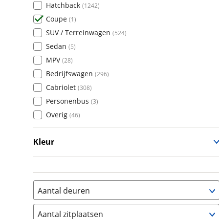
Hatchback
(
1242
)
Auto Union
(
0
)
Tipo
(
0
)
Coupe
(
1
)
Benimar
(
0
)
Topolino
(
0
)
SUV / Terreinwagen
(
524
)
Bentley
(
12
)
Sedan
(
5
)
BMW
(
231
)
MPV
(
28
)
Bold
(
0
)
Bedrijfswagen
(
296
)
BYD
(
0
)
Cabriolet
(
308
)
Cadillac
(
0
)
Personenbus
(
3
)
Casalini
(
0
)
Overig
(
46
)
Changan
(
0
)
Chatenet
(
0
)
Kleur
Chevrolet
(
8
)
Overig
(
1
)
Chrysler
(
1
)
Citroën
(
0
)
Cupra
(
0
)
Aantal deuren
Dacia
(
0
)
1
(
0
)
Daewoo
(
0
)
Aantal zitplaatsen