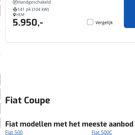
Handgeschakeld
erbeteren. We tonen je graag relevante advertenties en geb
141 pk (104 kW)
ag op en buiten onze website volgt – uiteraard op anoni
HEM
5.950,-
laimer en privacyverklaring
. Als je weigert, plaatsen we a
Vergelijk
che cookies. Je voorkeuren kun je later altijd aan
Fiat Coupe
Fiat modellen met het meeste aanbod
Fiat 500
Fiat 500C