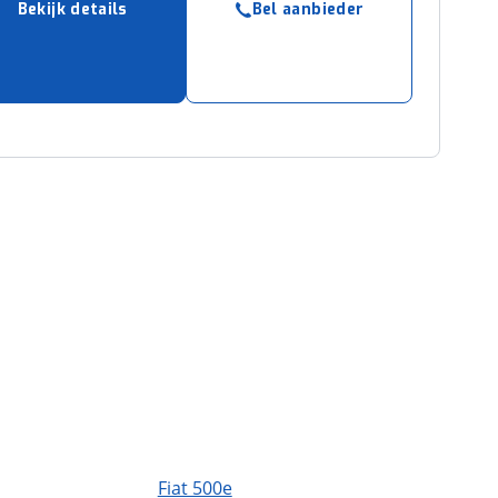
Bekijk details
Bel aanbieder
ruiken daarvoor
eme basis. Meer
lleen functionele
passen via de
Fiat 500e