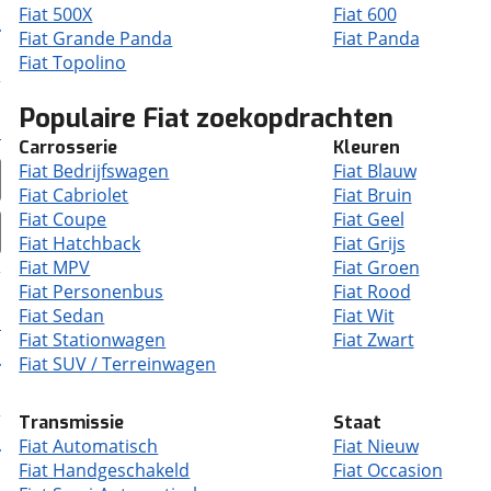
Fiat 500X
Fiat 600
Fiat Grande Panda
Fiat Panda
Fiat Topolino
Populaire Fiat zoekopdrachten
Carrosserie
Kleuren
Fiat Bedrijfswagen
Fiat Blauw
Fiat Cabriolet
Fiat Bruin
Fiat Coupe
Fiat Geel
Fiat Hatchback
Fiat Grijs
Fiat MPV
Fiat Groen
Fiat Personenbus
Fiat Rood
Fiat Sedan
Fiat Wit
Fiat Stationwagen
Fiat Zwart
Fiat SUV / Terreinwagen
Transmissie
Staat
Fiat Automatisch
Fiat Nieuw
Fiat Handgeschakeld
Fiat Occasion