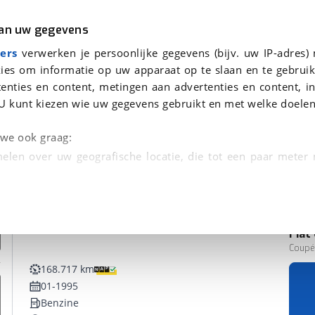
r
Kampeer
van uw gegevens
ers
verwerken je persoonlijke gegevens (bijv. uw IP-adres)
ies om informatie op uw apparaat op te slaan en te gebruik
enties en content, metingen aan advertenties en content, in
U kunt kiezen wie uw gegevens gebruikt en met welke doelen
n we ook graag:
elen over uw geografische locatie, die tot een paar meter
entificeren door het actief te scannen op specifieke
 persoonlijke gegevens worden verwerkt en stel uw voo
Fiat
unt uw toestemming op elk moment wijzigen of in
Coupé 
168.717 km
01-1995
kbare technieken zorgen we voor een betere en meer persoon
Benzine
en ervoor dat de website goed werkt. Ook gebruiken we anal