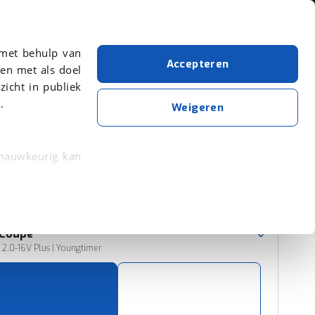
Over viaBOVAG.nl
 met behulp van
Accepteren
en met als doel
zicht in publiek
.
Coupe
Fiat
Weigeren
Wis alle filters
Zoekopdracht opslaan
 nauwkeurig kan
 eigenschappen
Sorteer resultaten
rkeuren in het
Coupe
trekken in de
2.0-16V Plus | Youngtimer
lijke ervaring.
ytische cookies