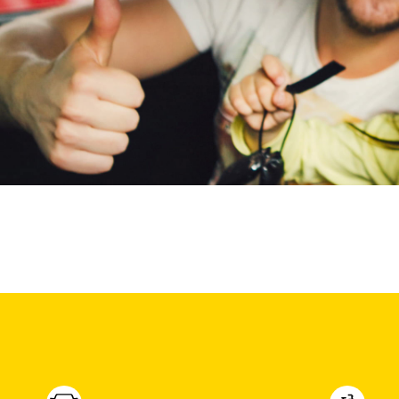
Max Mobiel
(
0
)
Maxus
(
0
)
Maybach
(
0
)
Mazda
(
1
)
McLaren
(
0
)
Mega
(
0
)
Mercedes-Benz
(
187
)
MG
(
1
)
Microcar
(
0
)
Microlino
(
0
)
Mini
(
1
)
Mitsubishi
(
0
)
Mobilize
(
0
)
Morgan
(
0
)
Morris
(
0
)
Motion
(
0
)