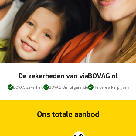
De zekerheden van viaBOVAG.nl
BOVAG Zekerheid
BOVAG Omruilgarantie
Heldere all-in prijzen
Ons totale aanbod