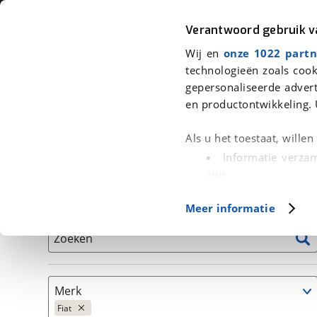
Auto
Fiets
Moto
Verantwoord gebruik 
Wij en
onze 1022 partn
<
Terug
|
Home
>
Auto's
technologieën zoals cook
gepersonaliseerde advert
We hebben 1 auto voor je gevonden
en productontwikkeling. 
Alleen auto’s van erkende BOVAG bedrijven
Als u het toestaat, wille
Informatie verzam
zijn
Uw apparaat id
Basisgegevens
Meer informatie
(fingerprinting)
Lees meer over hoe uw
Zoeken
detailgedeelte
in. U k
Cookieverklaring.
Merk
Met cookies en vergelij
Fiat
Functionele cookies zorg