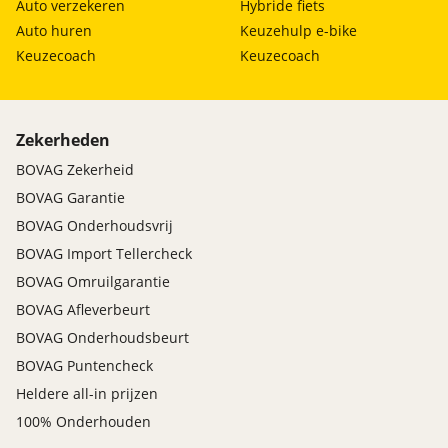
Auto verzekeren
Hybride fiets
Auto huren
Keuzehulp e-bike
Keuzecoach
Keuzecoach
Zekerheden
BOVAG Zekerheid
BOVAG Garantie
BOVAG Onderhoudsvrij
BOVAG Import Tellercheck
BOVAG Omruilgarantie
BOVAG Afleverbeurt
BOVAG Onderhoudsbeurt
BOVAG Puntencheck
Heldere all-in prijzen
100% Onderhouden