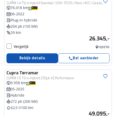
CUPRA 1.4 TSI e-Hybrid Essential | SOH: 97,2% | Pano | ACC | Carplay
76.018 km
06-2022
Plug-in hybride
204 pk (150 kW)
59 km
26.345,-
Vergelijk
NIJKERK
Bekijk details
Bel aanbieder
Cupra
Terramar
CUPRA 1.5 TSI e-Hybrid 272pk VZ Performance
9.958 km
05-2025
Hybride
272 pk (200 kW)
62,5 l/100 km
49.095,-