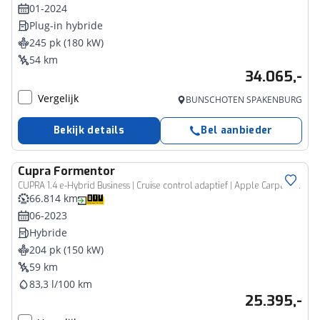
01-2024
Plug-in hybride
245 pk (180 kW)
54 km
34.065,-
Vergelijk
BUNSCHOTEN SPAKENBURG
Bekijk details
Bel aanbieder
Cupra
Formentor
CUPRA 1.4 e-Hybrid Business | Cruise control adaptief | Apple Carplay/Android Auto | Full-LED | Digitaal dashboard | Keyless start
66.814 km
06-2023
Hybride
204 pk (150 kW)
59 km
83,3 l/100 km
25.395,-