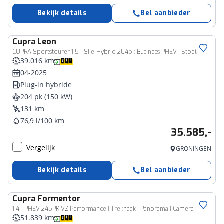
Bekijk details
Bel aanbieder
Cupra
Leon
CUPRA Sportstourer 1.5 TSI e-Hybrid 204pk Business PHEV | Stoel // stuurwiel verwarming | Adapt. Cruise | Elekt. achterklep | 1/2 leer | Fabrieksgarantie t/m 04-2029 |
39.016 km
04-2025
Plug-in hybride
204 pk (150 kW)
131 km
76,9 l/100 km
35.585,-
Vergelijk
GRONINGEN
Bekijk details
Bel aanbieder
Cupra
Formentor
1.4T PHEV 245PK VZ Performance | Trekhaak | Panorama | Camera | adapt. cruise | Stoelverwarming
51.839 km