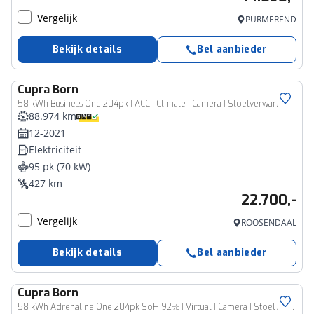
Vergelijk
PURMEREND
Bekijk details
Bel aanbieder
Cupra
Born
58 kWh Business One 204pk | ACC | Climate | Camera | Stoelverwarming | Virtual | LED
88.974 km
12-2021
Elektriciteit
95 pk (70 kW)
427 km
22.700,-
Vergelijk
ROOSENDAAL
Bekijk details
Bel aanbieder
Cupra
Born
58 kWh Adrenaline One 204pk SoH 92% | Virtual | Camera | Stoelverwarming | LED | Carplay | Navi | Keyless |