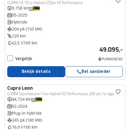
CUPRA 1.5 TSI e-Hybrid 272pk VZ Performance
9.758 km
05-2025
Hybride
204 pk (150 kW)
120 km
62,5 l/100 km
49.095,-
Vergelijk
PURMEREND
Bekijk details
Bel aanbieder
Cupra
Leon
CUPRA Sportstourer 1.4 e-Hybrid VZ Performance 245 pk | 1e eigenaar | dealer onderh. | panoramadak | elektr. a. klep | kuipstoelen
44.724 km
02-2024
Plug-in hybride
245 pk (180 kW)
76,9 l/100 km