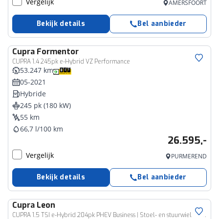
Vergelijk
AMERSFOORT
Bekijk details
Bel aanbieder
Cupra
Formentor
CUPRA 1.4 245pk e-Hybrid VZ Performance
53.247 km
05-2021
Hybride
245 pk (180 kW)
55 km
66,7 l/100 km
26.595,-
Vergelijk
PURMEREND
Bekijk details
Bel aanbieder
Cupra
Leon
CUPRA 1.5 TSI e-Hybrid 204pk PHEV Business | Stoel- en stuurwiel verwarming | Adapt. Cruise | FACELIFT | 1/2 leer | Fabrieksgarantie t/m 05-2029 |