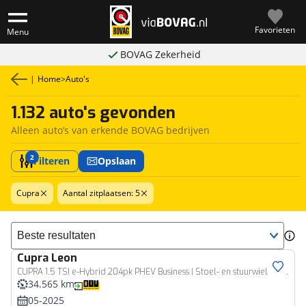
Favorieten
Menu
BOVAG Zekerheid
|
Home
>
Auto's
1.132 auto's gevonden
Alleen auto’s van erkende BOVAG bedrijven
2
Filteren
Opslaan
Cupra
Aantal zitplaatsen: 5
Sorteer resultaten
Cupra
Leon
CUPRA 1.5 TSI e-Hybrid 204pk PHEV Business | Stoel- en stuurwiel verwarming | Adapt. Cruise | FACELIFT | 1/2 leer | Fabrieksgarantie t/m 05-2029 |
34.565 km
05-2025