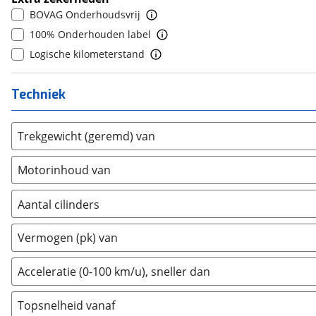
Farizon
(
0
)
BOVAG Onderhoudsvrij
Ferrari
(
0
)
100% Onderhouden label
Fiat
(
759
)
Logische kilometerstand
Ford
(
6990
)
Ford USA
(
1
)
Techniek
Geely
(
122
)
Genesis
(
16
)
Trekgewicht (geremd) van
GMC
(
4
)
Goupil
(
0
)
Motorinhoud van
Honda
(
518
)
Hongqi
(
0
)
Aantal cilinders
Hyundai
(
2965
)
2
(
0
)
Vermogen (pk) van
Ineos
(
0
)
3
(
0
)
Infiniti
(
4
)
4
(
869
)
Acceleratie (0-100 km/u), sneller dan
Isuzu
(
2
)
5
(
1
)
Iveco
(
0
)
Topsnelheid vanaf
6
(
0
)