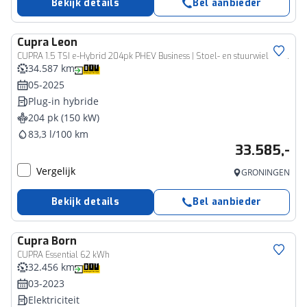
Bekijk details
Bel aanbieder
Cupra
Leon
CUPRA 1.5 TSI e-Hybrid 204pk PHEV Business | Stoel- en stuurwiel verwarming | Adapt. Cruise | FACELIFT | 1/2 leer | Fabrieksgarantie t/m 05-2029 |
34.587 km
05-2025
Plug-in hybride
204 pk (150 kW)
83,3 l/100 km
33.585,-
Vergelijk
GRONINGEN
Bekijk details
Bel aanbieder
Cupra
Born
CUPRA Essential 62 kWh
32.456 km
03-2023
Elektriciteit