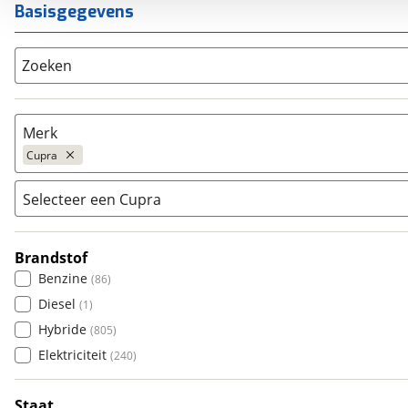
Basisgegevens
Zoeken
Merk
Cupra
Selecteer een Cupra
Populair
Audi
(
5115
)
Brandstof
Ateca
(
19
)
BMW
(
9428
)
Benzine
(
86
)
Born
(
122
)
Citroën
(
2772
)
Diesel
(
1
)
Formentor
(
460
)
Fiat
(
759
)
Hybride
(
805
)
Leon
(
221
)
Ford
(
6990
)
Elektriciteit
(
240
)
Leon Sportstourer
(
2
)
Hyundai
(
2965
)
Raval
(
27
)
Kia
(
6703
)
Staat