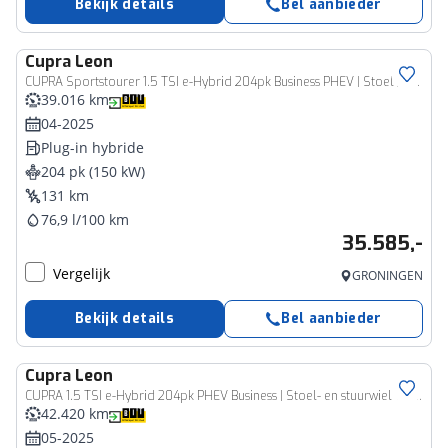
Bekijk details
Bel aanbieder
Cupra
Leon
CUPRA Sportstourer 1.5 TSI e-Hybrid 204pk Business PHEV | Stoel // stuurwiel verwarming | Adapt. Cruise | Elekt. achterklep | 1/2 leer | Fabrieksgarantie t/m 04-2029 |
39.016 km
04-2025
Plug-in hybride
204 pk (150 kW)
131 km
76,9 l/100 km
35.585,-
Vergelijk
GRONINGEN
Bekijk details
Bel aanbieder
Cupra
Leon
CUPRA 1.5 TSI e-Hybrid 204pk PHEV Business | Stoel- en stuurwiel verwarming | Adapt. Cruise | FACELIFT | 1/2 leer | Fabrieksgarantie t/m 05-2029 |
42.420 km
05-2025