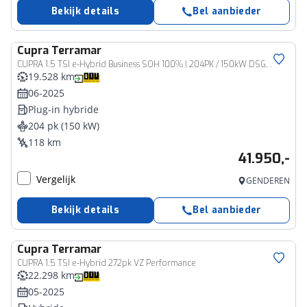
Bekijk details
Bel aanbieder
Cupra
Terramar
CUPRA 1.5 TSI e-Hybrid Business SOH 100% | 204PK / 150kW DSG, Rondomzichtcamera (area view), elektrische verstelbare voorstoelen met geheugen, head-up display, digital drive pure performance pack, trekhaak voorbereiding, interieur pakket II, 18" LMV met 4 seizoenenbanden, EDGE pakket, intelligent drive pakket, privacy glas, elektrische achterklep met voetbediening, verwarmbare voorstoelen, verwarmbaar multifunctioneel lederen stuurwiel adaptief onderstel (DCC), keyless advanced, elektrisch verstel-, verwarm- en inklapbare buitenspiegels, alarm klasse III, parkeerassistent (Park Assist), adaptieve cruise control (ACC), Apple Carplay & Android Auto, DAB+ etc.
19.528 km
06-2025
Plug-in hybride
204 pk (150 kW)
118 km
41.950,-
Vergelijk
GENDEREN
Bekijk details
Bel aanbieder
Cupra
Terramar
CUPRA 1.5 TSI e-Hybrid 272pk VZ Performance
22.298 km
05-2025