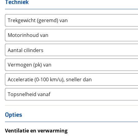
Techniek
Ferrari
(
1
)
Fiat
(
315
)
Trekgewicht (geremd) van
Ford
(
1079
)
Ford USA
(
0
)
Motorinhoud van
Geely
(
0
)
Genesis
(
0
)
Aantal cilinders
GMC
(
0
)
2
(
0
)
Goupil
(
0
)
Vermogen (pk) van
3
(
0
)
Honda
(
56
)
4
(
196
)
Acceleratie (0-100 km/u), sneller dan
Hongqi
(
1
)
5
(
0
)
Hummer
(
0
)
Topsnelheid vanaf
6
(
0
)
Hyundai
(
597
)
8
(
0
)
Ineos
(
1
)
10+
(
0
)
Opties
Infiniti
(
0
)
Isuzu
(
1
)
Ventilatie en verwarming
Iveco
(
0
)
Climate Control