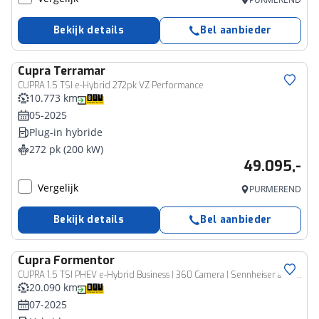
Bekijk details
Bel aanbieder
Cupra
Terramar
CUPRA 1.5 TSI e-Hybrid 272pk VZ Performance
10.773 km
05-2025
Plug-in hybride
272 pk (200 kW)
49.095,-
Vergelijk
PURMEREND
Bekijk details
Bel aanbieder
Cupra
Formentor
CUPRA 1.5 TSI PHEV e-Hybrid Business | 360 Camera | Sennheiser audio | Cruise adaptief | Stuur+stoel verwarming | Apple Carplay/Android Auto | Sfeerverlichting | Elektrisch verstelb. bestuurdersstoel met geheugen
20.090 km
07-2025