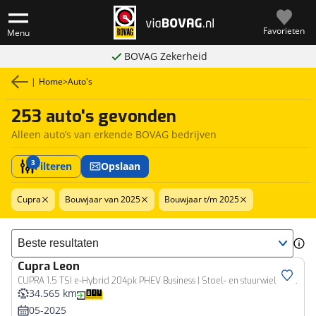
Favorieten
Menu
BOVAG Zekerheid
|
Home
>
Auto's
253 auto's gevonden
Alleen auto’s van erkende BOVAG bedrijven
3
Filteren
Opslaan
Cupra
Bouwjaar van 2025
Bouwjaar t/m 2025
Sorteer resultaten
Cupra
Leon
CUPRA 1.5 TSI e-Hybrid 204pk PHEV Business | Stoel- en stuurwiel verwarming | Adapt. Cruise | FACELIFT | 1/2 leer | Fabrieksgarantie t/m 05-2029 |
34.565 km
05-2025