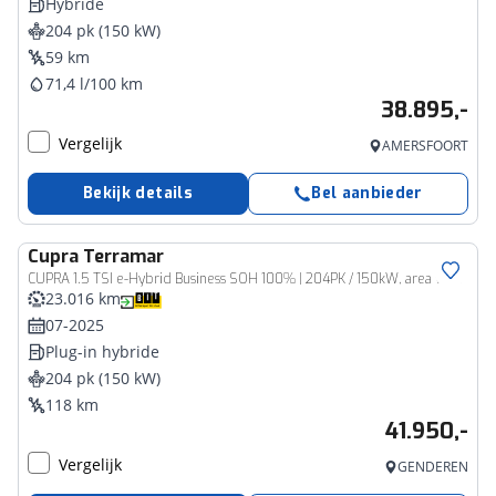
Hybride
204 pk (150 kW)
59 km
71,4 l/100 km
38.895,-
Vergelijk
AMERSFOORT
Bekijk details
Bel aanbieder
Cupra
Terramar
CUPRA 1.5 TSI e-Hybrid Business SOH 100% | 204PK / 150kW, area view elektrische stoelverstelling met geheugen head up display LED Matrix digital drive pure performance pack trekhaak voorbereiding interieur pakket II 18" LMV met 4 seizoenen banden EDGE pakket intelligent drive pakket privacy glas elektrische achterklep met voetbediening stoelverwarming lederen multifunctioneel verwarmbaar stuurwiel adaptief onderstel key less advanced spiegel pakket klasse III alarm park assist ACC
23.016 km
07-2025
Plug-in hybride
204 pk (150 kW)
118 km
41.950,-
Vergelijk
GENDEREN