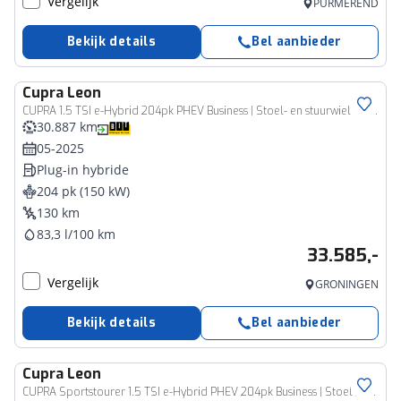
Vergelijk
PURMEREND
Bekijk details
Bel aanbieder
Cupra
Leon
CUPRA 1.5 TSI e-Hybrid 204pk PHEV Business | Stoel- en stuurwiel verwarming | Adapt. Cruise | FACELIFT | 1/2 leer | Fabrieksgarantie t/m 05-2029 |
30.887 km
05-2025
Plug-in hybride
204 pk (150 kW)
130 km
83,3 l/100 km
33.585,-
Vergelijk
GRONINGEN
Bekijk details
Bel aanbieder
Cupra
Leon
CUPRA Sportstourer 1.5 TSI e-Hybrid PHEV 204pk Business | Stoel // stuurwiel verwarming | Adapt. Cruise | Elekt. achterklep | 1/2 leer | Fabrieksgarantie t/m 05-2029 |