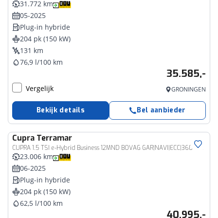
31.772 km
05-2025
Plug-in hybride
204 pk (150 kW)
131 km
76,9 l/100 km
35.585,-
Vergelijk
GRONINGEN
Bekijk details
Bel aanbieder
Cupra
Terramar
CUPRA 1.5 TSI e-Hybrid Business 12MND BOVAG GAR|NAVI|ECC|360­° CAMERA|HEAD UP |STUURWIEL + STOELVERW|ACC
23.006 km
06-2025
Plug-in hybride
204 pk (150 kW)
62,5 l/100 km
40.995,-