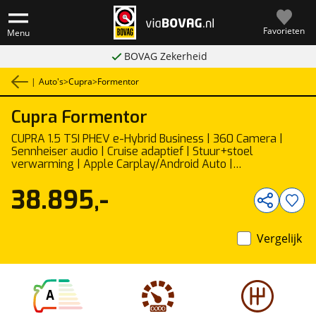
Favorieten
Menu
BOVAG Zekerheid
|
Auto's
>
Cupra
>
Formentor
Cupra
Formentor
1
/
49
CUPRA 1.5 TSI PHEV e-Hybrid Business | 360 Camera |
Sennheiser audio | Cruise adaptief | Stuur+stoel
verwarming | Apple Carplay/Android Auto |
Sfeerverlichting | Elektrisch verstelb. bestuurdersstoel
met geheugen
38.895,-
Vergelijk
A