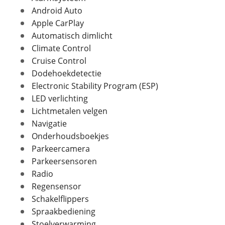
Android Auto
Apple CarPlay
In- en exterieur
Automatisch dimlicht
Aantal deuren
5
Foto's
Climate Control
Aantal zitplaatsen
5
Cruise Control
Klik hier om foto's te uploaden
Bekleding
Alcantara
(optioneel)
Dodehoekdetectie
JPG, PNG (max 10 foto's)
Laksoort
Electronic Stability Program (ESP)
Metallic
LED verlichting
Kleur
Grijs
Jouw contactgegevens
Lichtmetalen velgen
Fabriekskleur
Grijs
Naam
Navigatie
Onderhoudsboekjes
Parkeercamera
Verbruik en milieu
Parkeersensoren
E-mailadres
Radio
Brandstof
Benzine
Regensensor
Nevenbrandstof
Elektriciteit
Schakelflippers
Telefoonnummer (optioneel)
Inhoud brandstoftank
40 l
Spraakbediening
Verbruik gecombineerd
71,4 km/l
Stoelverwarming