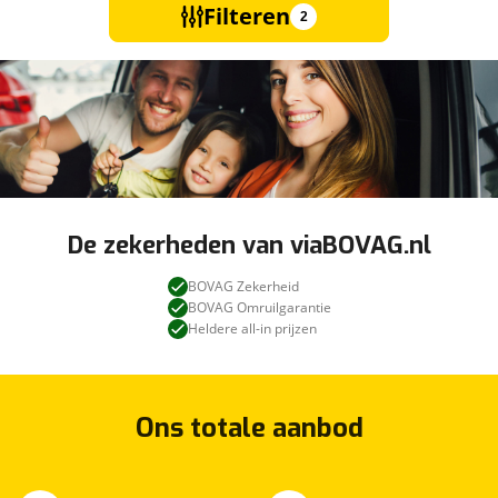
Filteren
2
De zekerheden van viaBOVAG.nl
BOVAG Zekerheid
BOVAG Omruilgarantie
Heldere all-in prijzen
Ons totale aanbod