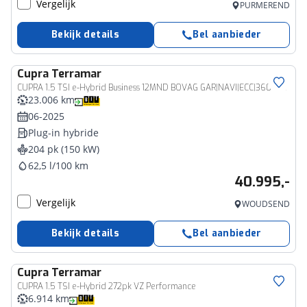
Vergelijk
PURMEREND
Bekijk details
Bel aanbieder
Cupra
Terramar
CUPRA 1.5 TSI e-Hybrid Business 12MND BOVAG GAR|NAVI|ECC|360­° CAMERA|HEAD UP |STUURWIEL + STOELVERW|ACC
23.006 km
06-2025
Plug-in hybride
204 pk (150 kW)
62,5 l/100 km
40.995,-
Vergelijk
WOUDSEND
Bekijk details
Bel aanbieder
Cupra
Terramar
CUPRA 1.5 TSI e-Hybrid 272pk VZ Performance
6.914 km