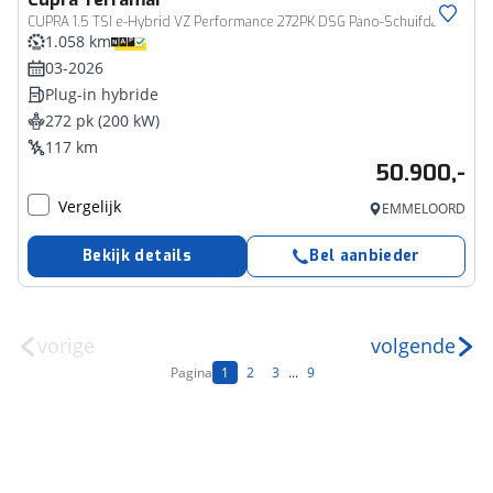
CUPRA 1.5 TSI e-Hybrid VZ Performance 272PK DSG Pano-Schuifdak, Trekhaak, 20" LM Velgen, Matrix-LED Verlichting, Leder, Head-Up Display, 360gr. Camera, Sennheiser Audio, Keyless, Side Assist
1.058 km
03-2026
Plug-in hybride
272 pk (200 kW)
117 km
50.900,-
Vergelijk
EMMELOORD
Bekijk details
Bel aanbieder
vorige
volgende
Pagina
1
2
3
...
9