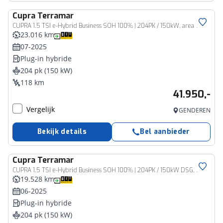
Cupra
Terramar
CUPRA 1.5 TSI e-Hybrid Business SOH 100% | 204PK / 150kW, area view elektrische stoelverstelling met geheugen head up display LED Matrix digital drive pure performance pack trekhaak voorbereiding interieur pakket II 18" LMV met 4 seizoenen banden EDGE pakket intelligent drive pakket privacy glas elektrische achterklep met voetbediening stoelverwarming lederen multifunctioneel verwarmbaar stuurwiel adaptief onderstel key less advanced spiegel pakket klasse III alarm park assist ACC
23.016 km
07-2025
Plug-in hybride
204 pk (150 kW)
118 km
41.950,-
Vergelijk
GENDEREN
Bekijk details
Bel aanbieder
Cupra
Terramar
CUPRA 1.5 TSI e-Hybrid Business SOH 100% | 204PK / 150kW DSG, Rondomzichtcamera (area view), elektrische verstelbare voorstoelen met geheugen, head-up display, digital drive pure performance pack, trekhaak voorbereiding, interieur pakket II, 18" LMV met 4 seizoenenbanden, EDGE pakket, intelligent drive pakket, privacy glas, elektrische achterklep met voetbediening, verwarmbare voorstoelen, verwarmbaar multifunctioneel lederen stuurwiel adaptief onderstel (DCC), keyless advanced, elektrisch verstel-, verwarm- en inklapbare buitenspiegels, alarm klasse III, parkeerassistent (Park Assist), adaptieve cruise control (ACC), Apple Carplay & Android Auto, DAB+ etc.
19.528 km
06-2025
Plug-in hybride
204 pk (150 kW)