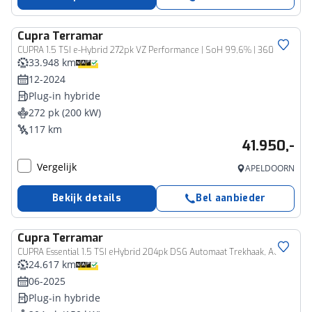
Cupra
Terramar
CUPRA 1.5 TSI e-Hybrid 272pk VZ Performance | SoH 99,6% | 360 Camera | Trekhaak | Stoel/Stuurverwarming
33.948 km
12-2024
Plug-in hybride
272 pk (200 kW)
117 km
41.950,-
Vergelijk
APELDOORN
Bekijk details
Bel aanbieder
Cupra
Terramar
CUPRA Essential 1.5 TSI eHybrid 204pk DSG Automaat Trekhaak, Adaptive cruise control, Achteruitrijcamera, LED koplampen, App connect, Stuurwiel verwarmd
24.617 km
06-2025
Plug-in hybride