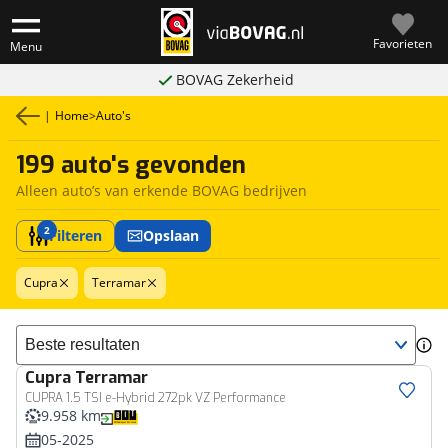
Favorieten
Menu
BOVAG Zekerheid
|
Home
>
Auto's
199 auto's gevonden
Alleen auto’s van erkende BOVAG bedrijven
2
Filteren
Opslaan
Cupra
Terramar
Sorteer resultaten
Cupra
Terramar
CUPRA 1.5 TSI e-Hybrid 272pk VZ Performance
9.958 km
05-2025