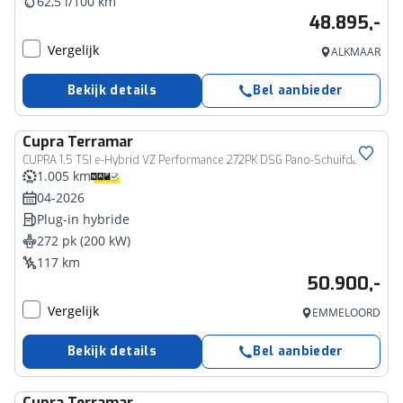
62,5 l/100 km
48.895,-
Vergelijk
ALKMAAR
Bekijk details
Bel aanbieder
Cupra
Terramar
CUPRA 1.5 TSI e-Hybrid VZ Performance 272PK DSG Pano-Schuifdak, Trekhaak, 20" LM Velgen, Matrix-LED Verlichting, Head-Up Display, 360gr. Camera, Sennheiser Audio, Keyless, Side Assist
1.005 km
04-2026
Plug-in hybride
272 pk (200 kW)
117 km
50.900,-
Vergelijk
EMMELOORD
Bekijk details
Bel aanbieder
Cupra
Terramar