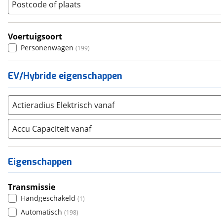
Postcode of plaats
SKODA
(
3303
)
Suzuki
(
2706
)
Voertuigsoort
Toyota
(
8566
)
Personenwagen
(
199
)
Volkswagen
(
11342
)
Volvo
(
5872
)
EV/Hybride eigenschappen
Alle merken
Abarth
(
41
)
Aiways
(
16
)
Actieradius Elektrisch vanaf
Aixam
(
76
)
Accu Capaciteit vanaf
Alfa Romeo
(
455
)
Alpina
(
17
)
Alpine
(
95
)
Eigenschappen
Aston Martin
(
15
)
Audi
(
5458
)
Transmissie
Austin
Handgeschakeld
(
5
)
(
1
)
Auto Union
Automatisch
(
1
)
(
198
)