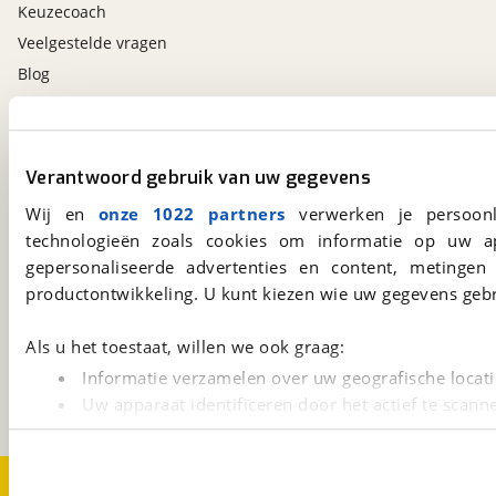
Keuzecoach
Veelgestelde vragen
Blog
Contact
viaBOVAG.nl app
Verantwoord gebruik van uw gegevens
Altijd het meest recente aanbod bij de hand.
Wij en
onze 1022 partners
verwerken je persoonl
Download 'm nu.
technologieën zoals cookies om informatie op uw a
gepersonaliseerde advertenties en content, metingen
productontwikkeling. U kunt kiezen wie uw gegevens gebr
viaBOVAG.nl
Als u het toestaat, willen we ook graag:
Kosterijland
15
3981 AJ
Bunnik
Informatie verzamelen over uw geografische locati
Een initiatief van
Uw apparaat identificeren door het actief te scann
BOVAG
Lees meer over hoe uw persoonlijke gegevens worden ve
U kunt uw toestemming op elk moment wijzigen of intrekk
Over viaBOVAG.nl
Disclaimer- en Privacyverklaring