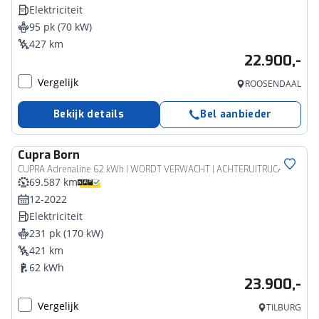
Elektriciteit
95 pk (70 kW)
427 km
22.900,-
Vergelijk
ROOSENDAAL
Bekijk details
Bel aanbieder
Cupra
Born
CUPRA Adrenaline 62 kWh | WORDT VERWACHT | ACHTERUITRIJCAMERA | APPLE CARPLAY - ANDROID AUTO | STOELVERWARMING | CLIMATE CONTROL | CRUISE CONTROL |
69.587 km
12-2022
Elektriciteit
231 pk (170 kW)
421 km
62 kWh
23.900,-
Vergelijk
TILBURG