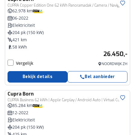
CUPRA Copper Edition One 62 kWh Panoramadak / Camera / Navigatie / App-connect / Elec. verstelbare best. stoel HAL
62.978 km
06-2022
Elektriciteit
204 pk (150 kW)
421 km
58 kWh
26.450,-
Vergelijk
NOORDWIJK ZH
Bekijk details
Bel aanbieder
Cupra
Born
CUPRA Business 62 kWh | Apple Carplay / Android Auto | Virtual Cockpit | Privacy Glass | Keyless |
85.284 km
12-2022
Elektriciteit
204 pk (150 kW)
425 km