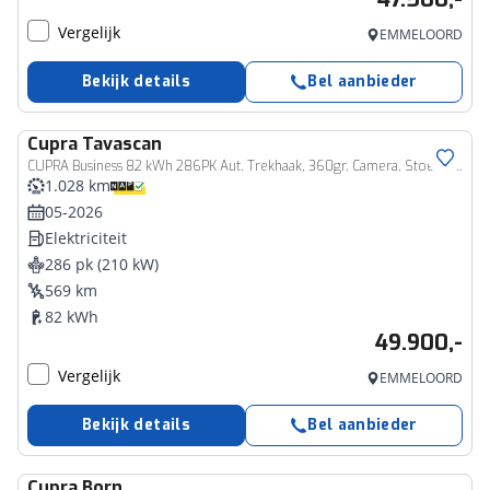
Vergelijk
EMMELOORD
Bekijk details
Bel aanbieder
Cupra
Tavascan
CUPRA Business 82 kWh 286PK Aut. Trekhaak, 360gr. Camera, Stoelverwarming, 20" LM Velgen, Navi, Keyless, Side Assist, Sennheiser Audio, Memorystoel
1.028 km
05-2026
Elektriciteit
286 pk (210 kW)
569 km
82 kWh
49.900,-
Vergelijk
EMMELOORD
Bekijk details
Bel aanbieder
Cupra
Born