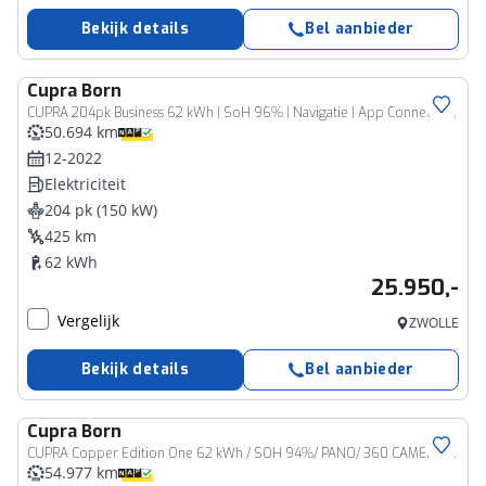
Bekijk details
Bel aanbieder
Cupra
Born
CUPRA 204pk Business 62 kWh | SoH 96% | Navigatie | App Connect | Achteruitrijcamera | Cruise Control |
50.694 km
12-2022
Elektriciteit
204 pk (150 kW)
425 km
62 kWh
25.950,-
Vergelijk
ZWOLLE
Bekijk details
Bel aanbieder
Cupra
Born
CUPRA Copper Edition One 62 kWh / SOH 94%/ PANO/ 360 CAMERA/ PARK. SENSOREN/ HEAD-UP DISPLAY/ STOELMASSAGE/ FULL LINK/ LED/ STOEL-STUURVERWARM./ ADAPT. CRUISE/ NAVI/ CLIMA/ DAB
54.977 km