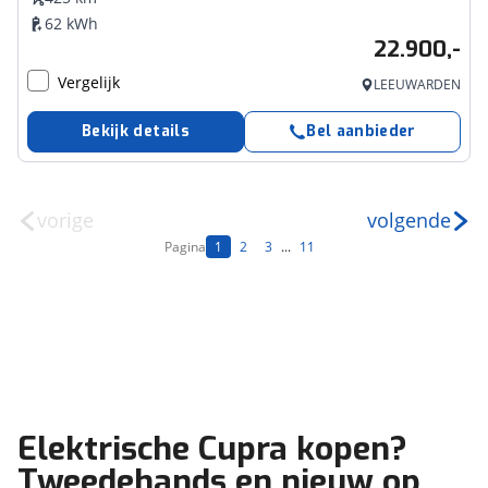
62 kWh
22.900,-
Vergelijk
LEEUWARDEN
Bekijk details
Bel aanbieder
vorige
volgende
Pagina
1
2
3
...
11
Elektrische Cupra kopen?
Tweedehands en nieuw op