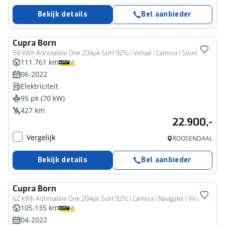
Bekijk details
Bel aanbieder
Cupra
Born
58 kWh Adrenaline One 204pk SoH 92% | Virtual | Camera | Stoelverwarming | LED | Carplay | Navi | Keyless |
111.761 km
06-2022
Elektriciteit
95 pk (70 kW)
427 km
22.900,-
Vergelijk
ROOSENDAAL
Bekijk details
Bel aanbieder
Cupra
Born
62 kWh Adrenaline One 204pk SoH 92% | Camera | Navigatie | Virtual | Carplay | Stoelverwarming | Climate | ACC
105.135 km
04-2022