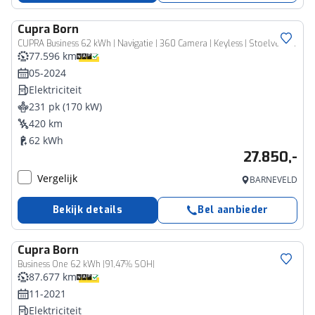
Cupra
Born
CUPRA Business 62 kWh | Navigatie | 360 Camera | Keyless | Stoelverwarming | 19'' | ACC |
77.596 km
05-2024
Elektriciteit
231 pk (170 kW)
420 km
62 kWh
27.850,-
Vergelijk
BARNEVELD
Bekijk details
Bel aanbieder
Cupra
Born
Business One 62 kWh |91,47% SOH|
87.677 km
11-2021
Elektriciteit