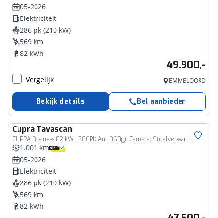
05-2026
Elektriciteit
286 pk (210 kW)
569 km
82 kWh
49.900,-
Vergelijk
EMMELOORD
Bekijk details
Bel aanbieder
Cupra
Tavascan
CUPRA Business 82 kWh 286PK Aut. 360gr. Camera, Stoelverwarming, 20" LM Velgen, Navi, Keyless, Side Assist, Sennheiser Audio, Memorystoel
1.001 km
05-2026
Elektriciteit
286 pk (210 kW)
569 km
82 kWh
47.500,-