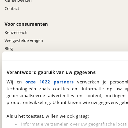
Samenwerken
Contact
Voor consumenten
Keuzecoach
Veelgestelde vragen
Blog
Contact
Verantwoord gebruik van uw gegevens
viaBOVAG.nl app
Wij en
onze 1022 partners
verwerken je persoonl
Altijd het meest recente aanbod bij de hand.
technologieën zoals cookies om informatie op uw a
Download 'm nu.
gepersonaliseerde advertenties en content, metingen
productontwikkeling. U kunt kiezen wie uw gegevens gebr
viaBOVAG.nl
Als u het toestaat, willen we ook graag:
Kosterijland
15
3981 AJ
Bunnik
Informatie verzamelen over uw geografische locati