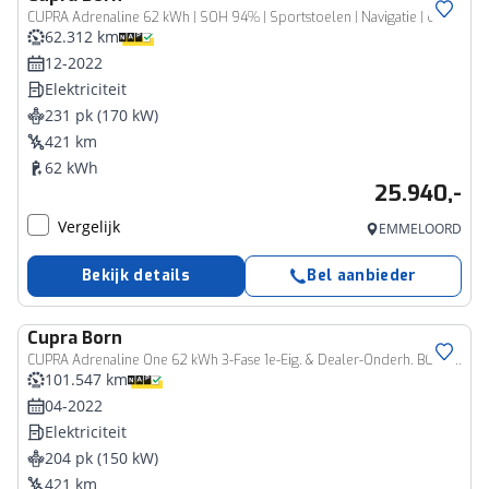
CUPRA Adrenaline 62 kWh | SOH 94% | Sportstoelen | Navigatie | Camera | DAB | Apple CarPlay/Android Auto | Interieurverlichting | Adaptieve Cruise Control | Beats Audio |
62.312 km
12-2022
Elektriciteit
231 pk (170 kW)
421 km
62 kWh
25.940,-
Vergelijk
EMMELOORD
Bekijk details
Bel aanbieder
Cupra
Born
CUPRA Adrenaline One 62 kWh 3-Fase 1e-Eig. & Dealer-Onderh. BOVAG-Garantie. NL-Auto.
101.547 km
04-2022
Elektriciteit
204 pk (150 kW)
421 km