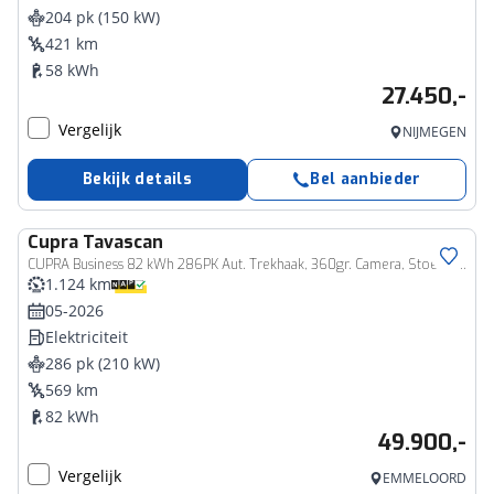
204 pk (150 kW)
421 km
58 kWh
27.450,-
Vergelijk
NIJMEGEN
Bekijk details
Bel aanbieder
Cupra
Tavascan
CUPRA Business 82 kWh 286PK Aut. Trekhaak, 360gr. Camera, Stoelverwarming, 20" LM Velgen, Navi, Keyless, Side Assist, Sennheiser Audio, Memorystoel
1.124 km
05-2026
Elektriciteit
286 pk (210 kW)
569 km
82 kWh
49.900,-
Vergelijk
EMMELOORD