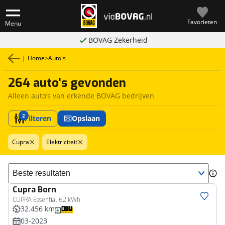
Favorieten
Menu
BOVAG Zekerheid
|
Home
>
Auto's
264 auto's gevonden
Alleen auto’s van erkende BOVAG bedrijven
2
Filteren
Opslaan
Cupra
Elektriciteit
Sorteer resultaten
Cupra
Born
CUPRA Essential 62 kWh
32.456 km
03-2023