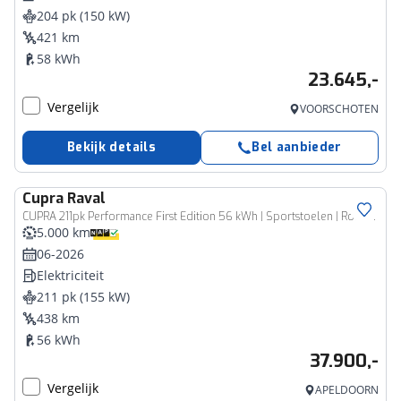
204 pk (150 kW)
421 km
58 kWh
23.645,-
Vergelijk
VOORSCHOTEN
Bekijk details
Bel aanbieder
Cupra
Raval
CUPRA 211pk Performance First Edition 56 kWh | Sportstoelen | Rondomzicht Camera | Sennheisser Audio
5.000 km
06-2026
Elektriciteit
211 pk (155 kW)
438 km
56 kWh
37.900,-
Vergelijk
APELDOORN