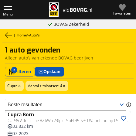
Favorieten
Menu
BOVAG Zekerheid
|
Home
>
Auto's
1 auto gevonden
Alleen auto’s van erkende BOVAG bedrijven
2
Filteren
Opslaan
Cupra
Aantal zitplaatsen: 4
Sorteer resultaten
Cupra
Born
CUPRA Adrenaline 82 kWh 231pk | SoH 95,6% | Warmtepomp | Stoel- & stuurverwarming | Adaptieve cruise |
33.832 km
07-2023