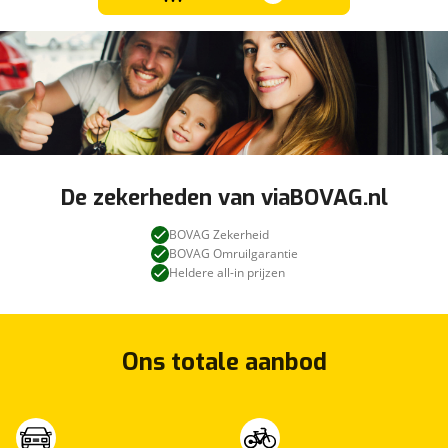
De zekerheden van viaBOVAG.nl
BOVAG Zekerheid
BOVAG Omruilgarantie
Heldere all-in prijzen
Ons totale aanbod