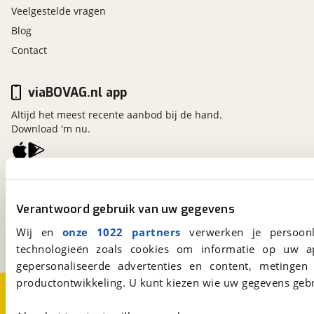
Veelgestelde vragen
Blog
Contact
viaBOVAG.nl app
Altijd het meest recente aanbod bij de hand.
Download 'm nu.
viaBOVAG.nl
Kosterijland
15
Verantwoord gebruik van uw gegevens
3981 AJ
Bunnik
Een initiatief van
Wij en
onze 1022 partners
verwerken je persoonl
BOVAG
technologieën zoals cookies om informatie op uw a
gepersonaliseerde advertenties en content, metingen
productontwikkeling. U kunt kiezen wie uw gegevens gebr
Over viaBOVAG.nl
Disclaimer- en Privacyverklaring
Cookievoorkeuren
Vacatures