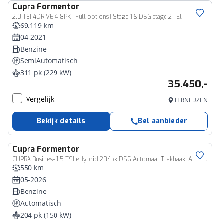
Cupra
Formentor
2.0 TSI 4DRIVE 418PK | Full options | Stage 1 & DSG stage 2 | El
69.119 km
04-2021
Benzine
SemiAutomatisch
311 pk (229 kW)
35.450,-
Vergelijk
TERNEUZEN
Bekijk details
Bel aanbieder
Cupra
Formentor
CUPRA Business 1.5 TSI eHybrid 204pk DSG Automaat Trekhaak, Adaptive cruise control, Panoramadak, LED matrix koplampen, Stoelverwarming, Achteruitrijcamera
550 km
05-2026
Benzine
Automatisch
204 pk (150 kW)