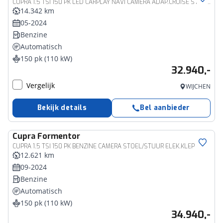
CUPRA 1.5 TSI 150 PK LED CARPLAY NAVI CAMERA ADAP.CRUISE STOEL/STUUR VERW. 05/2024
14.342 km
05-2024
Benzine
Automatisch
150 pk (110 kW)
32.940,-
Vergelijk
WIJCHEN
Bekijk details
Bel aanbieder
Cupra
Formentor
CUPRA 1.5 TSI 150 PK BENZINE CAMERA STOEL/STUUR ELEK.KLEP VERW. LED LEER CARPLAY ZWARTE.HEMEL 08/2024
12.621 km
09-2024
Benzine
Automatisch
150 pk (110 kW)
34.940,-