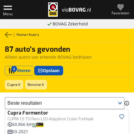
Favorieten
Menu
BOVAG Zekerheid
|
Home
>
Auto's
87 auto's gevonden
Alleen auto’s van erkende BOVAG bedrijven
2
Filteren
Opslaan
Cupra
Benzine
Sorteer resultaten
Cupra
Formentor
CUPRA 1.5 TSI Pano-LED-Adaptieve Cruise-Trekhaak
60.866 km
03-2021