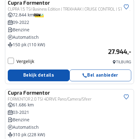
Cupra
Formentor
CUPRA 1.5 TSI Business Edition | TREKHAAK | CRUISE CONTROL | STOELVERWARMING | CLIMATE CONTROL | CAMERA | DIGITAAL DASHBOARD | LED |
72.844 km
09-2022
Benzine
Automatisch
150 pk (110 kW)
27.944,-
Vergelijk
TILBURG
Bekijk details
Bel aanbieder
Cupra
Formentor
FORMENTOR 2.0 TSI 4DRIVE Pano/Camera/Sfeer
61.686 km
03-2021
Benzine
Automatisch
310 pk (228 kW)