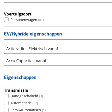
(
1956
)
Toyota
(
1852
)
Voertuigsoort
Volkswagen
(
6471
)
Personenwagen
(
87
)
Volvo
(
1492
)
Alle merken
Abarth
(
19
)
EV/Hybride eigenschappen
Aiways
(
0
)
Aixam
(
0
)
Actieradius Elektrisch vanaf
Alfa Romeo
(
169
)
Alpina
Accu Capaciteit vanaf
(
16
)
Alpine
(
9
)
Aston Martin
(
15
)
Eigenschappen
Audi
(
2563
)
Austin
(
5
)
Transmissie
Auto Union
(
1
)
Handgeschakeld
(
3
)
Benimar
(
0
)
Automatisch
(
82
)
Bentley
(
29
)
Semi-Automatisch
(
1
)