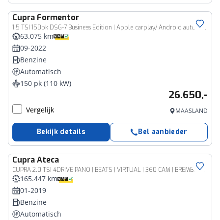
Cupra
Formentor
1.5 TSI 150pk DSG-7 Business Edition | Apple carplay/ Android auto | Camera | Stoel+Stuurverw. | Navigatie | All season banden | NAP | Rijklaar prijs!
63.075 km
09-2022
Benzine
Automatisch
150 pk (110 kW)
26.650,-
Vergelijk
MAASLAND
Bekijk details
Bel aanbieder
Cupra
Ateca
CUPRA 2.0 TSI 4DRIVE PANO | BEATS | VIRTUAL | 360 CAM | BREMBO | ACC | BLINDSPOT | STOELVERW | ELEK TREKHAAK | LMV 19''
165.447 km
01-2019
Benzine
Automatisch