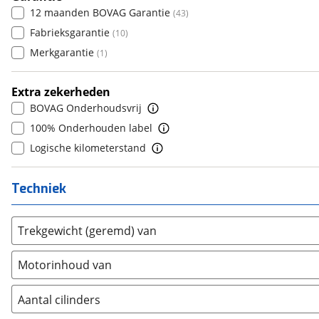
6
(
0
)
Dodge
12 maanden BOVAG Garantie
(
35
)
(
43
)
7
(
0
)
Dongfeng
Fabrieksgarantie
(
0
)
(
10
)
8
(
0
)
Donkervoort
Merkgarantie
(
1
)
(
1
)
9
(
0
)
DS
(
171
)
10+
(
0
)
Extra zekerheden
Estrima
(
0
)
BOVAG Onderhoudsvrij
Etalian
(
0
)
100% Onderhouden label
Farizon
(
0
)
Logische kilometerstand
Ferrari
(
13
)
Fiat
(
1251
)
Techniek
Ford
(
4030
)
Ford USA
(
2
)
Trekgewicht (geremd) van
Geely
(
0
)
Genesis
(
0
)
Motorinhoud van
GMC
(
1
)
Goupil
(
0
)
Aantal cilinders
Honda
(
193
)