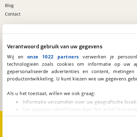
Blog
Contact
viaBOVAG.nl app
Altijd het meest recente aanbod bij de hand.
Verantwoord gebruik van uw gegevens
Download 'm nu.
Wij en
onze 1022 partners
verwerken je persoonl
technologieën zoals cookies om informatie op uw a
gepersonaliseerde advertenties en content, metingen
viaBOVAG.nl
productontwikkeling. U kunt kiezen wie uw gegevens gebr
Kosterijland
15
3981 AJ
Bunnik
Een initiatief van
Als u het toestaat, willen we ook graag:
BOVAG
Informatie verzamelen over uw geografische locati
Uw apparaat identificeren door het actief te scann
Lees meer over hoe uw persoonlijke gegevens worden ve
Over viaBOVAG.nl
Disclaimer- en Privacyverklaring
Cookievoorkeuren
Vacatures
U kunt uw toestemming op elk moment wijzigen of intrekk