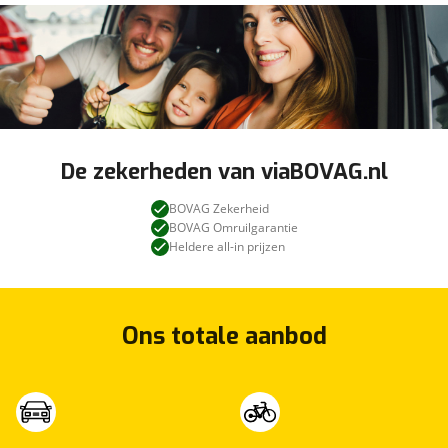
De zekerheden van viaBOVAG.nl
BOVAG Zekerheid
BOVAG Omruilgarantie
Heldere all-in prijzen
Ons totale aanbod