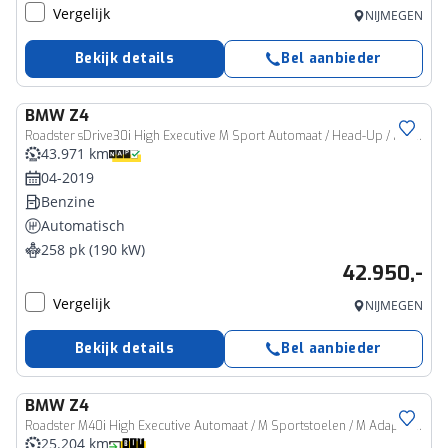
Vergelijk
NIJMEGEN
Bekijk details
Bel aanbieder
BMW
Z4
Roadster sDrive30i High Executive M Sport Automaat / Head-Up / Harman Kardon / Achteruitrijcamera / Adaptieve LED
43.971 km
04-2019
Benzine
Automatisch
258 pk (190 kW)
42.950,-
Vergelijk
NIJMEGEN
Bekijk details
Bel aanbieder
BMW
Z4
Roadster M40i High Executive Automaat / M Sportstoelen / M Adaptief onderstel / Comfort Access / Head-Up / Adaptieve LED / Active Cruise Control
25.204 km