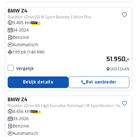
BMW
Z4
Roadster sDrive20i M Sport Business Edition Plus
9.405 km
04-2024
Benzine
Automatisch
199 pk (146 kW)
51.950,-
Vergelijk
OOSTZAAN
Bekijk details
Bel aanbieder
BMW
Z4
Roadster sDrive30i High Executive Automaat / M Sportstoelen / Keyless Entry / Head-Up / Harman Kardon / Adaptieve Cruise Control / Adaptieve LED
4.456 km
03-2026
Benzine
Automatisch