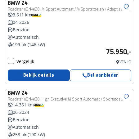
BMW
Z4
Roadster sDrive20i M Sport Automaat / M Sportstoelen / Adaptieve LED / Head-Up / Active Cruise Control / Comfort Access / Achteruitrijcamera
3.611 km
04-2026
Benzine
Automatisch
199 pk (146 kW)
75.950,-
Vergelijk
VENLO
Bekijk details
Bel aanbieder
BMW
Z4
Roadster sDrive30i High Executive M Sport Automaat / Sportstoelen / Comfort Access / Adaptieve LED / Head-Up / Harman Kardon / Achteruitrijcamera
14.361 km
06-2024
Benzine
Automatisch
258 pk (190 kW)