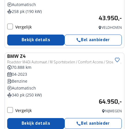
Automatisch
258 pk (190 kW)
43.950,-
Vergelijk
VELDHOVEN
Bekijk details
Bel aanbieder
BMW
Z4
Roadster M40i Automaat / M Sportstoelen / Comfort Access / Stoelverwarming / Adaptieve LED / Head-Up / Harman Kardon / Achteruitrijcamera
70.888 km
04-2023
Benzine
Automatisch
340 pk (250 kW)
64.950,-
Vergelijk
NIJMEGEN
Bekijk details
Bel aanbieder