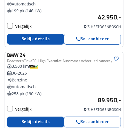
Automatisch
199 pk (146 kW)
42.950,-
Vergelijk
'S-HERTOGENBOSCH
Bekijk details
Bel aanbieder
BMW
Z4
Roadster sDrive30i High Executive Automaat / Achteruitrijcamera / Comfort Access / Stuurverwarming / Adaptieve LED / Head-Up / Harman Kardon / Stoelverwarming
3.500 km
06-2026
Benzine
Automatisch
258 pk (190 kW)
89.950,-
Vergelijk
'S-HERTOGENBOSCH
Bekijk details
Bel aanbieder