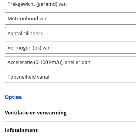
Trekgewicht (geremd) van
Fiat
(
2468
)
Ford
(
8577
)
Motorinhoud van
Ford USA
(
3
)
Geely
(
127
)
Aantal cilinders
Genesis
(
17
)
2
(
0
)
Vermogen (pk) van
GMC
(
4
)
3
(
0
)
Goupil
(
2
)
4
(
95
)
Acceleratie (0-100 km/u), sneller dan
Honda
(
567
)
5
(
0
)
Hongqi
(
13
)
Topsnelheid vanaf
6
(
69
)
Hyundai
(
3682
)
8
(
0
)
Ineos
(
4
)
10+
(
0
)
Opties
Infiniti
(
7
)
Isuzu
(
6
)
Ventilatie en verwarming
Iveco
(
30
)
Airco
JAC
(
2
)
Climate Control
Infotainment
Jaecoo
(
268
)