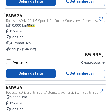
Bekijk details
Bel aanbieder
BMW
Z4
Roadster sDrive20i | M-Sport | 19'' | Stuur + Stoelverw. | Camera | ACC | Harman/Kardon
10.000 km
02-2026
Benzine
Automatisch
199 pk (146 kW)
65.895,-
Vergelijk
NUMANSDORP
Bekijk details
Bel aanbieder
BMW
Z4
Roadster sDrive30i M Sport Automaat / Achteruitrijcamera / M Sportstoelen / Comfort Access / Adaptieve LED / Stoelverwarming / Active Cruise Control / Stuurverwarming
52.111 km
05-2020
Benzine