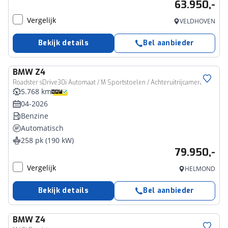
63.950,-
Vergelijk
VELDHOVEN
Bekijk details
Bel aanbieder
BMW
Z4
Roadster sDrive30i Automaat / M Sportstoelen / Achteruitrijcamera / Adaptieve LED / Active Cruise Control / Head-Up / M Adaptief onderstel / Comfort Access
5.768 km
04-2026
Benzine
Automatisch
258 pk (190 kW)
79.950,-
Vergelijk
HELMOND
Bekijk details
Bel aanbieder
BMW
Z4