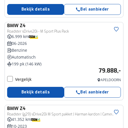
Bekijk details
Bel aanbieder
BMW
Z4
Roadster sDrive20i - M Sport Plus Pack
6.999 km
06-2026
Benzine
Automatisch
199 pk (146 kW)
79.888,-
Vergelijk
APELDOORN
Bekijk details
Bel aanbieder
BMW
Z4
Roadster (g29) sDrive20i M Sport pakket | Harman kardon | Camera | M remmen
41.352 km
10-2023