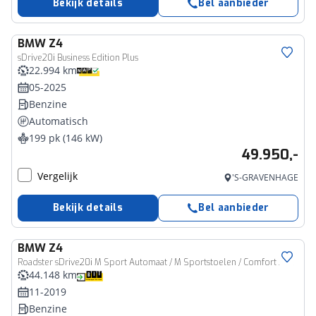
Bekijk details
Bel aanbieder
BMW
Z4
sDrive20i Business Edition Plus
22.994 km
05-2025
Benzine
Automatisch
199 pk (146 kW)
49.950,-
Vergelijk
'S-GRAVENHAGE
Bekijk details
Bel aanbieder
BMW
Z4
Roadster sDrive20i M Sport Automaat / M Sportstoelen / Comfort Access / Achteruitrijcamera / Harman Kardon / Stoelverwarming
44.148 km
11-2019
Benzine