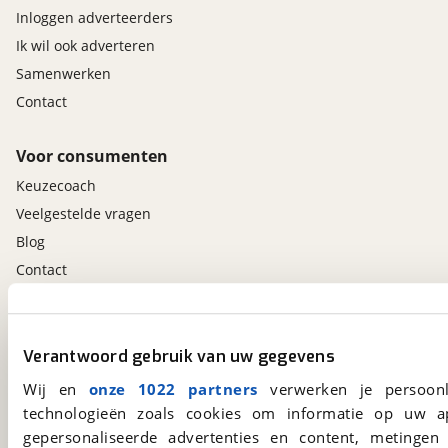
Inloggen adverteerders
Ik wil ook adverteren
Samenwerken
Contact
Voor consumenten
Keuzecoach
Veelgestelde vragen
Blog
Contact
viaBOVAG.nl app
Verantwoord gebruik van uw gegevens
Altijd het meest recente aanbod bij de hand.
Download 'm nu.
Wij en
onze 1022 partners
verwerken je persoonl
technologieën zoals cookies om informatie op uw a
gepersonaliseerde advertenties en content, metingen