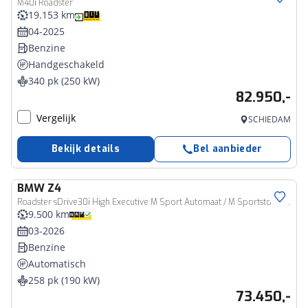
M40i Roadster
19.153 km
04-2025
Benzine
Handgeschakeld
340 pk (250 kW)
82.950,-
Vergelijk
SCHIEDAM
Bekijk details
Bel aanbieder
BMW
Z4
Roadster sDrive30i High Executive M Sport Automaat / M Sportstoelen / Adaptieve LED / Head-Up / Stoelverwarming / Parking Assistant
9.500 km
03-2026
Benzine
Automatisch
258 pk (190 kW)
73.450,-