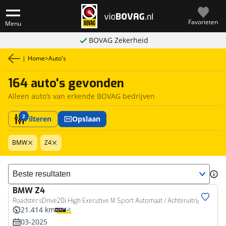
Favorieten
Menu
BOVAG Zekerheid
|
Home
>
Auto's
164 auto's gevonden
Alleen auto’s van erkende BOVAG bedrijven
2
Filteren
Opslaan
BMW
Z4
Sorteer resultaten
BMW
Z4
Roadster sDrive20i High Executive M Sport Automaat / Achteruitrijcamera / M Sportonderstel / Adaptieve LED / Stoelverwarming / Live Cockpit Professional
21.414 km
03-2025