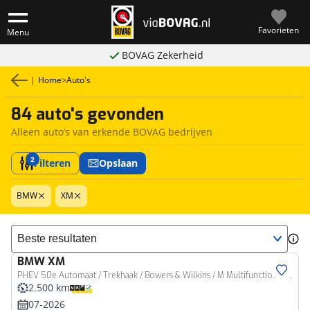
Favorieten
Menu
BOVAG Zekerheid
|
Home
>
Auto's
84 auto's gevonden
Alleen auto’s van erkende BOVAG bedrijven
2
Filteren
Opslaan
BMW
XM
Sorteer resultaten
BMW
XM
PHEV 50e Automaat / Trekhaak / Bowers & Wilkins / M Multifunctionele Stoelen / Adaptief M Onderstel Professional / Parking Assistant Plus / Soft-Close
2.500 km
07-2026