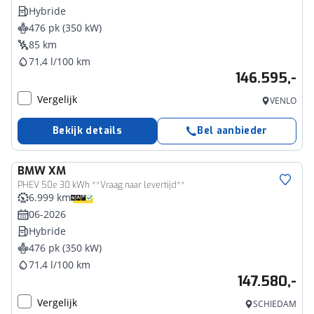
Hybride
476 pk (350 kW)
85 km
71,4 l/100 km
146.595,-
Vergelijk
VENLO
Bekijk details
Bel aanbieder
BMW
XM
PHEV 50e 30 kWh **Vraag naar levertijd**
6.999 km
06-2026
Hybride
476 pk (350 kW)
71,4 l/100 km
147.580,-
Vergelijk
SCHIEDAM