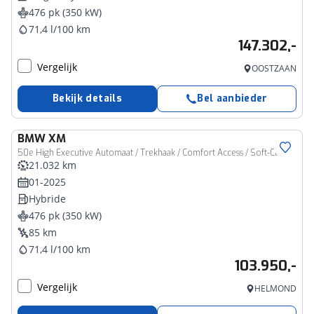
476 pk (350 kW)
71,4 l/100 km
147.302,-
Vergelijk
OOSTZAAN
Bekijk details
Bel aanbieder
BMW
XM
50e High Executive Automaat / Trekhaak / Comfort Access / Soft-Close / Stoelventilatie / Massagestoelen / Parking Assistant Plus / Harman Kardon / M Adaptief Onderstel
21.032 km
01-2025
Hybride
476 pk (350 kW)
85 km
71,4 l/100 km
103.950,-
Vergelijk
HELMOND