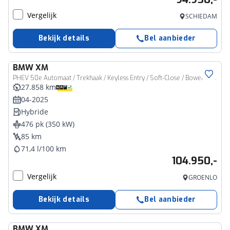
Vergelijk
SCHIEDAM
Bekijk details
Bel aanbieder
BMW
XM
PHEV 50e Automaat / Trekhaak / Keyless Entry / Soft-Close / Bowers & Wilkins / Massagestoelen / Stoelverwarming / 360gr Parkeercamera
27.858 km
04-2025
Hybride
476 pk (350 kW)
85 km
71,4 l/100 km
104.950,-
Vergelijk
GROENLO
Bekijk details
Bel aanbieder
BMW
XM