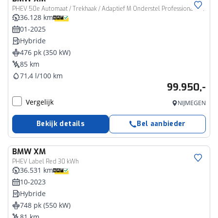
PHEV 50e Automaat / Trekhaak / Adaptief M Onderstel Professional / Massagefunctie / Soft-Close / Parking Assistant Plus / Comfort Access
36.128 km
01-2025
Hybride
476 pk (350 kW)
85 km
71,4 l/100 km
99.950,-
Vergelijk
NIJMEGEN
Bekijk details
Bel aanbieder
BMW
XM
PHEV Label Red 30 kWh
36.531 km
10-2023
Hybride
748 pk (550 kW)
81 km