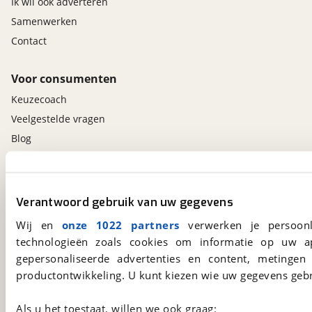
Ik wil ook adverteren
Samenwerken
Contact
Voor consumenten
Keuzecoach
Veelgestelde vragen
Blog
Contact
viaBOVAG.nl app
Verantwoord gebruik van uw gegevens
Altijd het meest recente aanbod bij de hand.
Wij en
onze 1022 partners
verwerken je persoonl
Download 'm nu.
technologieën zoals cookies om informatie op uw a
gepersonaliseerde advertenties en content, metingen
productontwikkeling. U kunt kiezen wie uw gegevens gebr
viaBOVAG.nl
Als u het toestaat, willen we ook graag:
Kosterijland
15