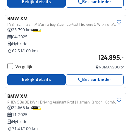
Bekijk details
Bel aanbieder
BMW
XM
| V8 | Schnitzer | M Marina Bay Blue | CoPilot | Bowers & Wilkins | Massage | Soft-Close | Elek. Trekhaak
23.799 km
04-2025
Hybride
62,5 l/100 km
124.895,-
Vergelijk
NUMANSDORP
Bekijk details
Bel aanbieder
BMW
XM
PHEV 50e 30 kWh | Driving Assistant Prof | Harman Kardon | Comfort Access | Verwarmde stoelen voor en achter | Massagefunctie voor beide voorstoelen | Trekhaak
22.666 km
11-2025
Hybride
71,4 l/100 km