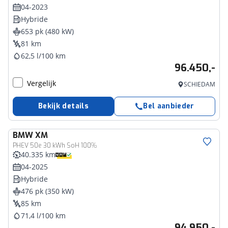
04-2023
Hybride
653 pk (480 kW)
81 km
62,5 l/100 km
96.450,-
Vergelijk
SCHIEDAM
Bekijk details
Bel aanbieder
BMW
XM
PHEV 50e 30 kWh SoH 100%
40.335 km
04-2025
Hybride
476 pk (350 kW)
85 km
71,4 l/100 km
94.950,-