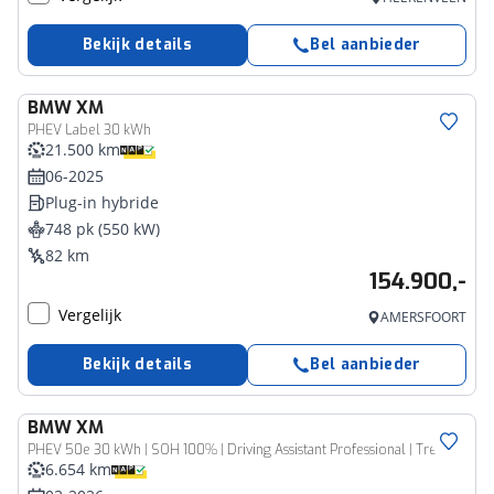
Bekijk details
Bel aanbieder
BMW
XM
PHEV Label 30 kWh
21.500 km
06-2025
Plug-in hybride
748 pk (550 kW)
82 km
154.900,-
Vergelijk
AMERSFOORT
Bekijk details
Bel aanbieder
BMW
XM
PHEV 50e 30 kWh | SOH 100% | Driving Assistant Professional | Trekhaak | Stoelventilatie | HIFI System Harman Kardon
6.654 km