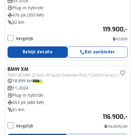
03-2026
Plug-in hybride
476 pk (350 kW)
82 km
119.900,-
Vergelijk
ASSEN
Bekijk details
Bel aanbieder
BMW
XM
PHEV 30 kWh 22 Inch / M Sport Onderstel Prof / Comfort Acces / Soft Close / Electrische Zwenkhaak / Getinte Ramen Achter / Stoelventilatie Voorstoelen / Stoelverwarming voor + Achter / Warmte Comfort Pakket / Driving Prof / Parking Prof / Bowers & Wilkins
18.899 km
11-2024
Plug-in hybride
653 pk (480 kW)
81 km
116.900,-
Vergelijk
HILVERSUM