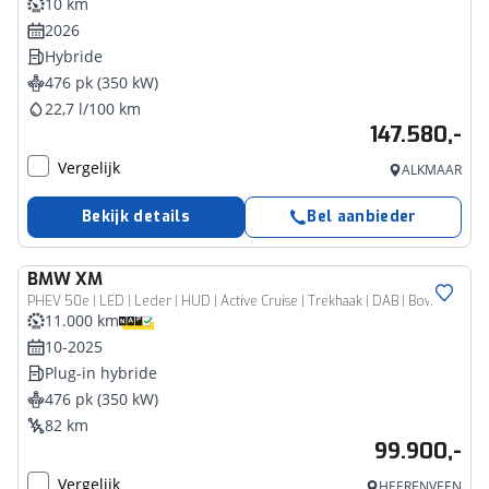
10 km
2026
Hybride
476 pk (350 kW)
22,7 l/100 km
147.580,-
Vergelijk
ALKMAAR
Bekijk details
Bel aanbieder
BMW
XM
PHEV 50e | LED | Leder | HUD | Active Cruise | Trekhaak | DAB | Bowers & Wilkins sound | Alu 22 inch
11.000 km
10-2025
Plug-in hybride
476 pk (350 kW)
82 km
99.900,-
Vergelijk
HEERENVEEN