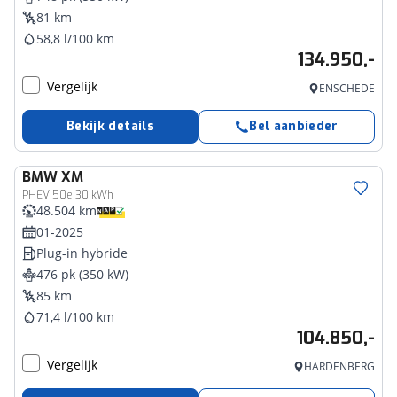
81 km
58,8 l/100 km
134.950,-
Vergelijk
ENSCHEDE
Bekijk details
Bel aanbieder
BMW
XM
PHEV 50e 30 kWh
48.504 km
01-2025
Plug-in hybride
476 pk (350 kW)
85 km
71,4 l/100 km
104.850,-
Vergelijk
HARDENBERG