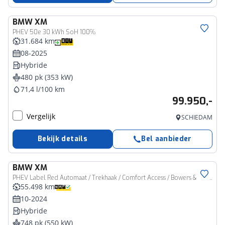
BMW
XM
PHEV 50e 30 kWh SoH 100%
31.684 km
08-2025
Hybride
480 pk (353 kW)
71,4 l/100 km
99.950,-
Vergelijk
SCHIEDAM
Bekijk details
Bel aanbieder
BMW
XM
PHEV Label Red Automaat / Trekhaak / Comfort Access / Bowers & Wilkins / Stoelventilatie / Soft-Close / Parking Assistant Plus
55.498 km
10-2024
Hybride
748 pk (550 kW)