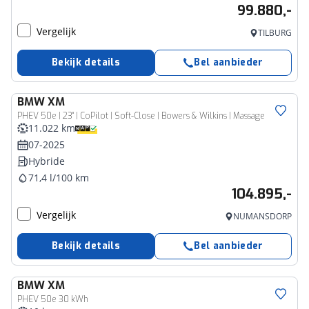
99.880,-
Vergelijk
TILBURG
Bekijk details
Bel aanbieder
BMW
XM
PHEV 50e | 23'' | CoPilot | Soft-Close | Bowers & Wilkins | Massage
11.022 km
07-2025
Hybride
71,4 l/100 km
104.895,-
Vergelijk
NUMANSDORP
Bekijk details
Bel aanbieder
BMW
XM
PHEV 50e 30 kWh