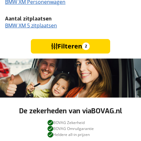
BMW XM Personenwagen
Aantal zitplaatsen
BMW XM 5 zitplaatsen
Filteren
2
De zekerheden van viaBOVAG.nl
BOVAG Zekerheid
BOVAG Omruilgarantie
Heldere all-in prijzen