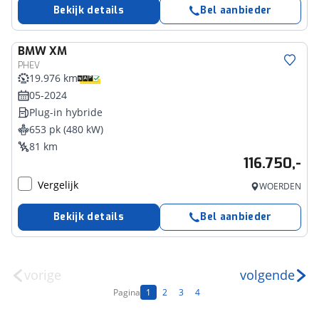
Bekijk details
Bel aanbieder
BMW
XM
PHEV
19.976 km
05-2024
Plug-in hybride
653 pk (480 kW)
81 km
116.750,-
Vergelijk
WOERDEN
Bekijk details
Bel aanbieder
vorige
volgende
Pagina
1
2
3
4