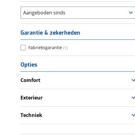
Aangeboden sinds
Garantie & zekerheden
Fabrieksgarantie
(
1
)
Opties
Comfort
Douche
Verwarmde leefruimte
Exterieur
Wasruimte met toilet
Dakluik
Luifel
Techniek
Schoonwatertank