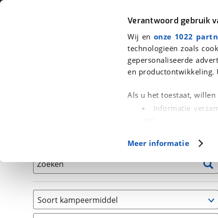
Auto
Fiets
Moto
Verantwoord gebruik 
Wij en
onze 1022 partn
<
Terug
|
Home
>
Kampeer
>
Kampeervoertuigen
technologieën zoals cook
gepersonaliseerde advert
We hebben 1 kampeervoertuig voor
en productontwikkeling. 
Alle occasions inclusief BOVAG Garantie, Onderhou
Als u het toestaat, wille
Informatie verzam
zijn
Uw apparaat id
Basisgegevens
Meer informatie
(fingerprinting)
Lees meer over hoe uw
Zoeken
detailgedeelte
in. U k
Cookieverklaring.
Soort kampeermiddel
Met cookies en vergelij
Camper
Functionele cookies zorg
(
1
)