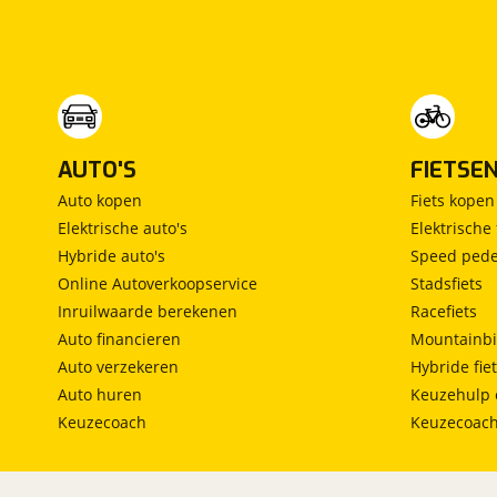
Vrijstaand bed
(
0
)
Middendinette
(
0
)
AUTO'S
FIETSE
Auto kopen
Fiets kopen
Elektrische auto's
Elektrische 
Hybride auto's
Speed pede
Online Autoverkoopservice
Stadsfiets
Inruilwaarde berekenen
Racefiets
Auto financieren
Mountainbi
Auto verzekeren
Hybride fie
Auto huren
Keuzehulp 
Keuzecoach
Keuzecoac