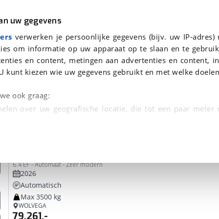
r
Kampeer
van uw gegevens
ers
verwerken je persoonlijke gegevens (bijv. uw IP-adres)
ies om informatie op uw apparaat op te slaan en te gebruik
enties en content, metingen aan advertenties en content, in
 je gevonden
U kunt kiezen wie uw gegevens gebruikt en met welke doelen
dsbeurt en Puntencheck
n we ook graag:
elen over uw geografische locatie, die tot een paar meter
entificeren door het actief te scannen op specifieke
Crosscamp
ADVTR
 persoonlijke gegevens worden verwerkt en stel uw voo
6.4 EF - Automaat - Zeer modern
unt uw toestemming op elk moment wijzigen of in
2026
Automatisch
Max 3500 kg
kbare technieken zorgen we voor een betere en meer persoon
WOLVEGA
79.261,-
en ervoor dat de website goed werkt. Ook gebruiken we anal