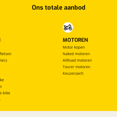
Ons totale aanbod
N
MOTOREN
Motor kopen
fietsen
Naked motoren
lecs
AllRoad motoren
Tourer motoren
Keuzecoach
ke
ts
e-bike
h