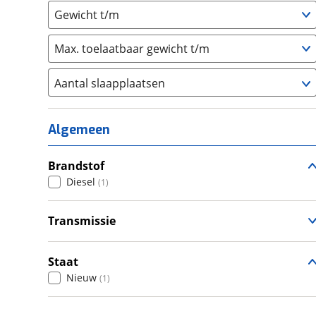
Gewicht t/m
Max. toelaatbaar gewicht t/m
Aantal slaapplaatsen
1
(
0
)
2
(
1
)
Algemeen
3
(
0
)
4
Brandstof
(
0
)
Diesel
(
1
)
5
(
0
)
6+
(
0
)
Transmissie
Automatisch
(
1
)
Staat
Nieuw
(
1
)