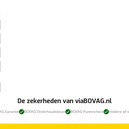
De zekerheden van viaBOVAG.nl
G Garantie
BOVAG Onderhoudsbeurt
BOVAG Puntencheck
Heldere all-i