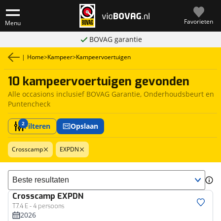
Favorieten
Menu
BOVAG garantie
|
Home
>
Kampeer
>
Kampeervoertuigen
10 kampeervoertuigen gevonden
Alle occasions inclusief BOVAG Garantie, Onderhoudsbeurt en
Puntencheck
2
Filteren
Opslaan
Crosscamp
EXPDN
Sorteer resultaten
Crosscamp
EXPDN
T7.4 E - 4 persoons
2026