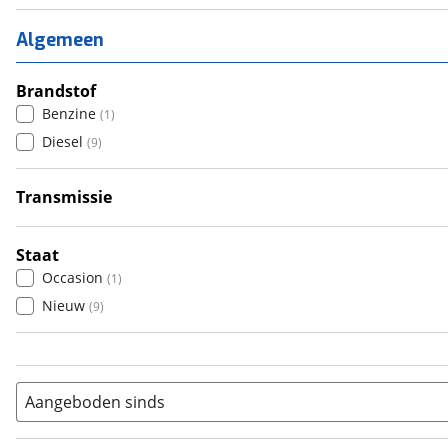
1
(
0
)
2
(
8
)
Algemeen
3
(
0
)
4
Brandstof
(
2
)
Benzine
(
1
)
5
(
0
)
Diesel
(
9
)
6+
(
0
)
Transmissie
Automatisch
(
10
)
Staat
Occasion
(
1
)
Nieuw
(
9
)
Aangeboden sinds