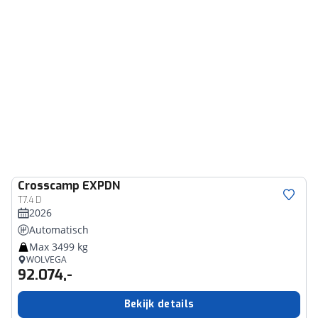
Crosscamp
EXPDN
T7.4 D
2026
Automatisch
Max 3499 kg
WOLVEGA
92.074,-
Bekijk details