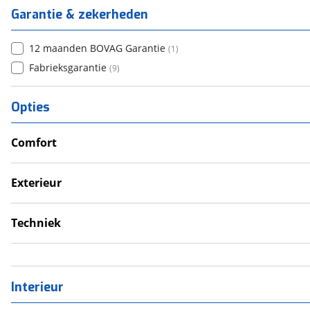
Garantie & zekerheden
12 maanden BOVAG Garantie
(
1
)
Fabrieksgarantie
(
9
)
Opties
Comfort
Douche
Verwarmde leefruimte
Exterieur
Wasruimte met toilet
Dakluik
Luifel
Techniek
Schoonwatertank
Interieur