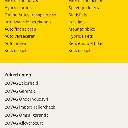
Elektrische auto's
Elektrische fietsen
Hybride auto's
Speed pedelecs
Online Autoverkoopservice
Stadsfiets
Inruilwaarde berekenen
Racefiets
Auto financieren
Mountainbike
Auto verzekeren
Hybride fiets
Auto huren
Keuzehulp e-bike
Keuzecoach
Keuzecoach
Zekerheden
BOVAG Zekerheid
BOVAG Garantie
BOVAG Onderhoudsvrij
BOVAG Import Tellercheck
BOVAG Omruilgarantie
BOVAG Afleverbeurt