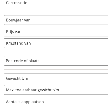
Carrosserie
Alkoof
(
0
)
Busmodel
(
0
)
Bouwjaar van
Caravan
(
0
)
Half-integraal
(
10
)
Prijs van
Integraal
(
0
)
Km.stand van
Opzetunit
(
0
)
Overig
(
0
)
Vouwwagen
(
0
)
Postcode of plaats
Gewicht t/m
Max. toelaatbaar gewicht t/m
Aantal slaapplaatsen