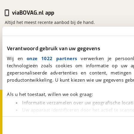
viaBOVAG.nl app
Altijd het meest recente aanbod bij de hand.
Download 'm nu.
Verantwoord gebruik van uw gegevens
viaBOVAG.nl
Wij en
onze 1022 partners
verwerken je persoonl
Kosterijland
15
3981 AJ
Bunnik
technologieën zoals cookies om informatie op uw a
Een initiatief van
gepersonaliseerde advertenties en content, metingen
BOVAG
productontwikkeling. U kunt kiezen wie uw gegevens gebr
Als u het toestaat, willen we ook graag:
Over viaBOVAG.nl
Disclaimer- en Privacyverklaring
Cookievoorkeuren
Vacatures
Informatie verzamelen over uw geografische locati
Uw apparaat identificeren door het actief te scann
Lees meer over hoe uw persoonlijke gegevens worden ve
U kunt uw toestemming op elk moment wijzigen of intrekk