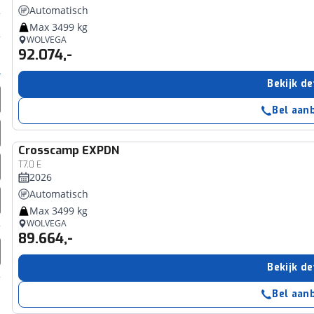
Automatisch
Max 3499 kg
WOLVEGA
92.074,-
Bekijk de
Bel aan
Crosscamp
EXPDN
T7.0 E
2026
Automatisch
Max 3499 kg
WOLVEGA
89.664,-
Bekijk de
Bel aan