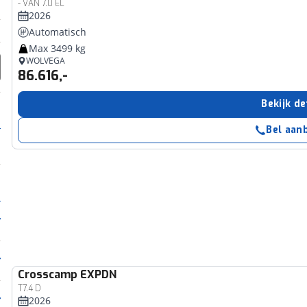
- VAN 7.0 EL
2026
Automatisch
Max 3499 kg
WOLVEGA
86.616,-
Bekijk de
Bel aan
Crosscamp
EXPDN
T7.4 D
2026