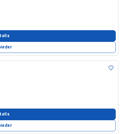
tails
bieder
tails
bieder