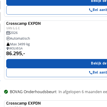
Bekijk de
Bel aan
Crosscamp
EXPDN
VAN 6.6 E
2026
Automatisch
Max 3499 kg
WOLVEGA
86.295,-
Bekijk de
Bel aan
BOVAG Onderhoudsbeurt
In afgelopen 6 maanden 
Crosscamp
EXPDN