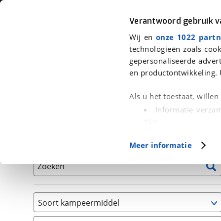
Auto
Fiets
Moto
Verantwoord gebruik 
Wij en
onze 1022 partn
<
Terug
|
Home
>
Kampeer
>
Kampeervoertuigen
technologieën zoals cook
gepersonaliseerde advert
We hebben 9 kampeervoertuigen v
en productontwikkeling. 
Alle occasions inclusief BOVAG Garantie, Onderhou
Als u het toestaat, wille
Informatie verzam
zijn
Uw apparaat id
Basisgegevens
Meer informatie
(fingerprinting)
Lees meer over hoe uw
Zoeken
detailgedeelte
in. U k
Cookieverklaring.
Soort kampeermiddel
Met cookies en vergelij
Camper
Functionele cookies zorg
(
9
)