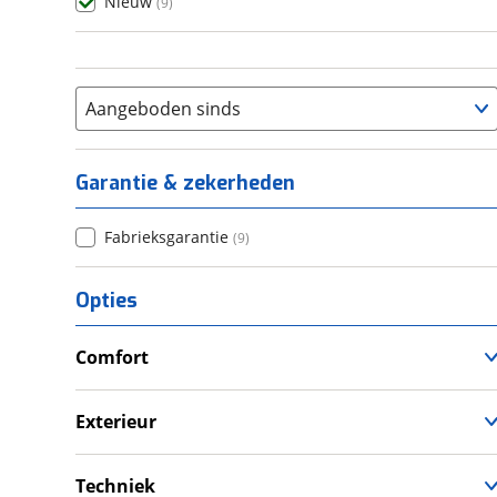
Nieuw
(
9
)
Aangeboden sinds
Garantie & zekerheden
Fabrieksgarantie
(
9
)
Opties
Comfort
Douche
Verwarmde leefruimte
Exterieur
Wasruimte met toilet
Dakluik
Luifel
Techniek