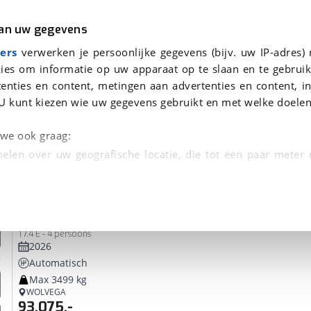
r
Kampeer
van uw gegevens
ers
verwerken je persoonlijke gegevens (bijv. uw IP-adres)
ies om informatie op uw apparaat op te slaan en te gebruik
enties en content, metingen aan advertenties en content, in
oor je gevonden
U kunt kiezen wie uw gegevens gebruikt en met welke doelen
dsbeurt en Puntencheck
n we ook graag:
elen over uw geografische locatie, die tot een paar meter
entificeren door het actief te scannen op specifieke
Crosscamp
EXPDN
 persoonlijke gegevens worden verwerkt en stel uw voo
T7.4 E - 4 persoons
unt uw toestemming op elk moment wijzigen of in
2026
Automatisch
Max 3499 kg
kbare technieken zorgen we voor een betere en meer persoon
WOLVEGA
93.075,-
en ervoor dat de website goed werkt. Ook gebruiken we anal