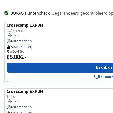
BOVAG Puntencheck
Gegarandeerd gecontroleerd op
Crosscamp
EXPDN
- VAN 6.6 E
2026
Automatisch
Max 3499 kg
WOLVEGA
85.886,-
Bekijk de
Bel aan
Crosscamp
EXPDN
T7.4 E
2026
Automatisch