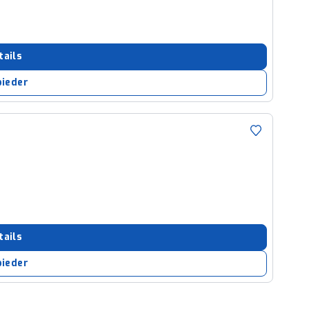
tails
bieder
tails
bieder