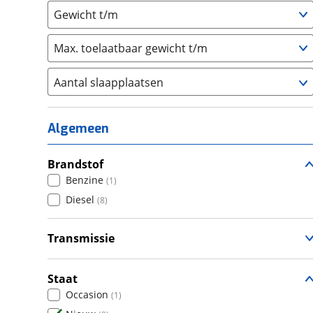
Gewicht t/m
Max. toelaatbaar gewicht t/m
Aantal slaapplaatsen
1
(
0
)
2
(
8
)
Algemeen
3
(
0
)
4
Brandstof
(
1
)
Benzine
(
1
)
5
(
0
)
Diesel
(
8
)
6+
(
0
)
Transmissie
Automatisch
(
9
)
Staat
Occasion
(
1
)