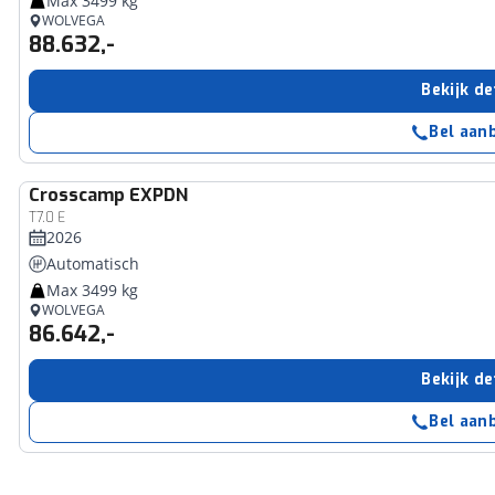
Max 3499 kg
WOLVEGA
88.632,-
Bekijk de
Bel aan
Crosscamp
EXPDN
T7.0 E
2026
Automatisch
Max 3499 kg
WOLVEGA
86.642,-
Bekijk de
Bel aan