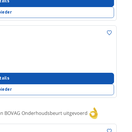
tails
bieder
tails
bieder
een BOVAG Onderhoudsbeurt uitgevoerd