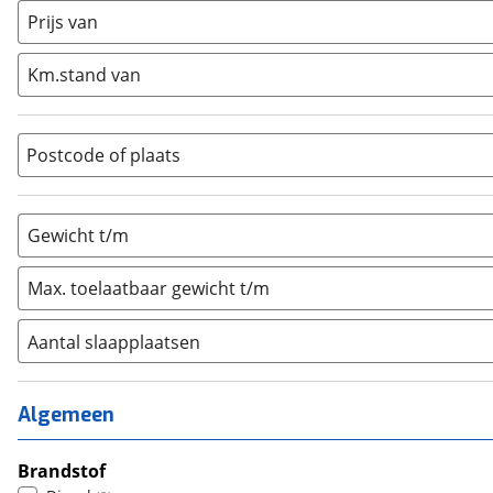
Half-integraal
(
0
)
Prijs van
Integraal
(
0
)
Km.stand van
Opzetunit
(
0
)
Overig
(
0
)
Vouwwagen
(
0
)
Postcode of plaats
Gewicht t/m
Max. toelaatbaar gewicht t/m
Aantal slaapplaatsen
1
(
0
)
2
(
2
)
Algemeen
3
(
0
)
4
Brandstof
(
0
)