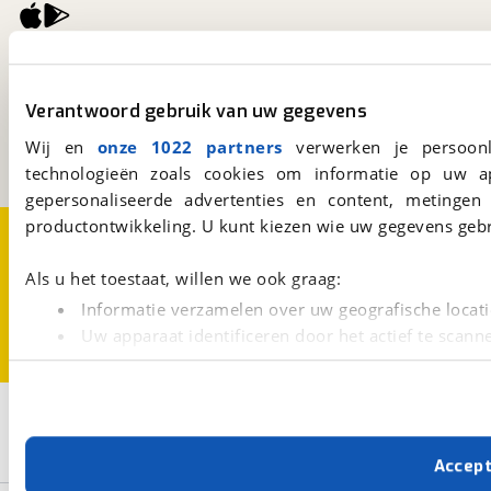
viaBOVAG.nl
Kosterijland
15
Verantwoord gebruik van uw gegevens
3981 AJ
Bunnik
Een initiatief van
Wij en
onze 1022 partners
verwerken je persoonl
BOVAG
technologieën zoals cookies om informatie op uw a
gepersonaliseerde advertenties en content, metingen
productontwikkeling. U kunt kiezen wie uw gegevens gebr
Over viaBOVAG.nl
Disclaimer- en Privacyverklaring
Cookievoorkeuren
Vacatures
Als u het toestaat, willen we ook graag:
Informatie verzamelen over uw geografische locati
Uw apparaat identificeren door het actief te scann
Lees meer over hoe uw persoonlijke gegevens worden ve
U kunt uw toestemming op elk moment wijzigen of intrekk
2
Opslaan
Met cookies en vergelijkbare technieken zorgen we voor 
Crosscamp
Full
Accep
cookies zorgen ervoor dat de website goed werkt. Ook g