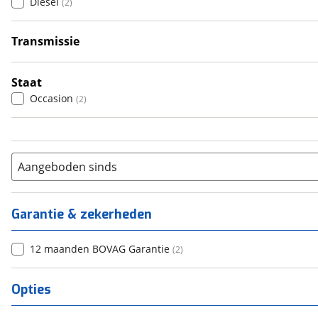
Diesel
(
2
)
5
(
0
)
6+
(
0
)
Transmissie
Handgeschakeld
(
2
)
Staat
Occasion
(
2
)
Aangeboden sinds
Garantie & zekerheden
12 maanden BOVAG Garantie
(
2
)
Opties