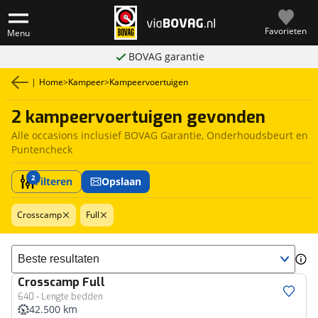
Favorieten
Menu
BOVAG garantie
|
Home
>
Kampeer
>
Kampeervoertuigen
2 kampeervoertuigen gevonden
Alle occasions inclusief BOVAG Garantie, Onderhoudsbeurt en
Puntencheck
2
Filteren
Opslaan
Crosscamp
Full
Sorteer resultaten
Crosscamp
Full
640 - Lengte bedden
42.500 km