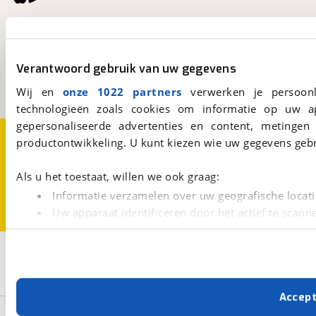
viaBOVAG.nl
Kosterijland
15
3981 AJ
Bunnik
Verantwoord gebruik van uw gegevens
Een initiatief van
BOVAG
Wij en
onze 1022 partners
verwerken je persoonl
technologieën zoals cookies om informatie op uw a
gepersonaliseerde advertenties en content, metingen
Over viaBOVAG.nl
Disclaimer- en Privacyverklaring
productontwikkeling. U kunt kiezen wie uw gegevens gebr
Cookievoorkeuren
Vacatures
Als u het toestaat, willen we ook graag:
Informatie verzamelen over uw geografische locati
Uw apparaat identificeren door het actief te scann
Lees meer over hoe uw persoonlijke gegevens worden ve
U kunt uw toestemming op elk moment wijzigen of intrekk
3
Opslaan
Crosscamp
Diesel
ADVTR
Met cookies en vergelijkbare technieken zorgen we voor 
Accep
cookies zorgen ervoor dat de website goed werkt. Ook g