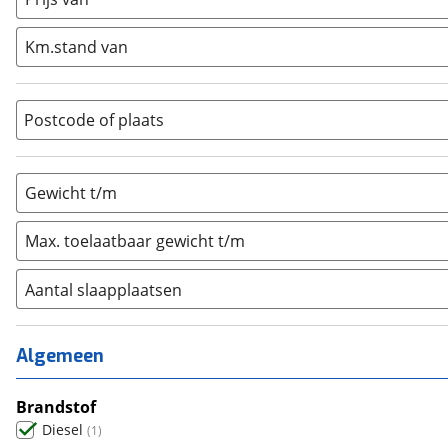
Integraal
(
0
)
Km.stand van
Opzetunit
(
0
)
Overig
(
0
)
Vouwwagen
(
0
)
Postcode of plaats
Gewicht t/m
Max. toelaatbaar gewicht t/m
Aantal slaapplaatsen
1
(
0
)
2
(
1
)
Algemeen
3
(
0
)
4
Brandstof
(
0
)
Diesel
(
1
)
5
(
0
)