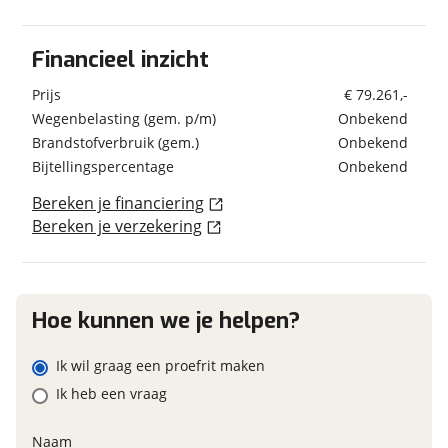
Verbruik en milieu
Bagageruimte
Schatting kilometerstand
Brandstof
Diesel
Financieel inzicht
Combicassettes
Dakluik
Prijs
€ 79.261,-
Elektrische opstap
Wegenbelasting (gem. p/m)
Eventuele bijzonderheden (optioneel)
Onbekend
Hordeur
Geschiedenis
Brandstofverbruik (gem.)
Onbekend
Huishoudaccu
Bijtellingspercentage
Onbekend
Datum tenaamstelling
02-10-2025
Luifel Type cassetteluifel
Verduistering cabine
Voertuig heeft
Bereken je financiering
Nee
schadeverleden
Bereken je verzekering
Keuken
Voormalig verhuurvoertuig
Nee
Foto's
Boiler
Klik hier om foto's te uploaden
Gascomfoor Aantal pitten 2
(optioneel)
Hoe kunnen we je helpen?
Koelkast Inhoud 84 lt
JPG, PNG (max 10 foto's)
Financieel
Vriesvak
Ik wil graag een proefrit maken
Prijs
€ 79.261,-
Jouw contactgegevens
Ik heb een vraag
Onderstel/cabine
Inclusief BPM
Ja
Naam
ABS
BTW/marge
BTW
Naam