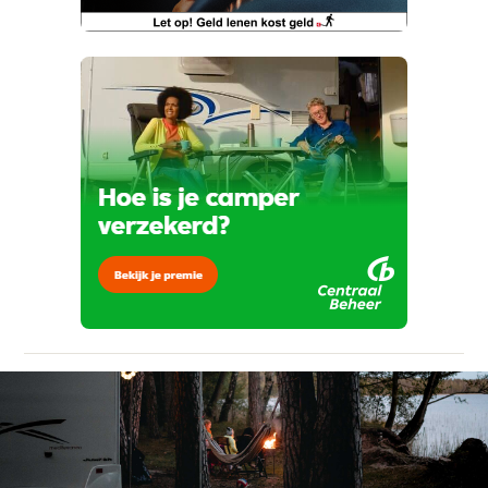
Telefoonnummer (optioneel)
Kan je ons nog meer vertellen? (optioneel)
viaBOVAG.nl verwerkt je persoonsgegevens
om je aanvraag zo goed mogelijk bij de
aanbieder te brengen. Lees hier meer over in
onze
privacyverklaring
.
Verstuur mijn vraag
viaBOVAG.nl verwerkt je persoonsgegevens
om je aanvraag zo goed mogelijk bij de
aanbieder te brengen. Lees hier meer over in
Stuur mijn bevinding door
onze
privacyverklaring
.