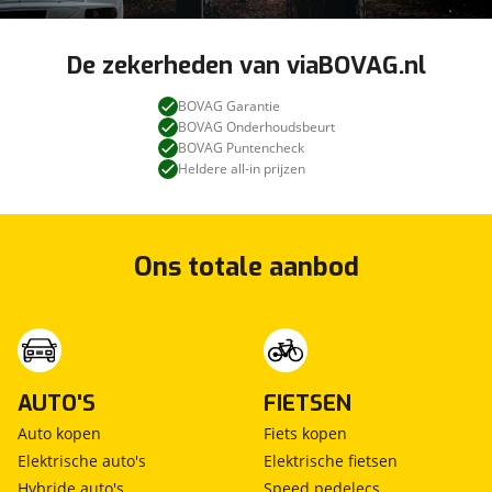
De zekerheden van viaBOVAG.nl
BOVAG Garantie
BOVAG Onderhoudsbeurt
BOVAG Puntencheck
Heldere all-in prijzen
Ons totale aanbod
AUTO'S
FIETSEN
Auto kopen
Fiets kopen
Elektrische auto's
Elektrische fietsen
Hybride auto's
Speed pedelecs