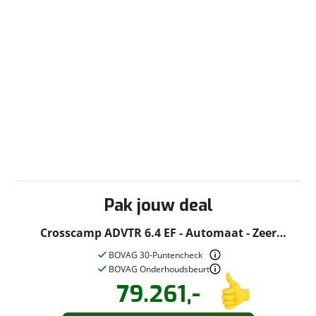
Cassettetoilet
Douche
Schoonwatertank (vast)
Toilet/Wasruimte
Verwarming
Kachel
Ringverwarming
Pak jouw deal
Crosscamp ADVTR 6.4 EF - Automaat - Zeer
modern
BOVAG 30-Puntencheck
BOVAG Onderhoudsbeurt
79.261,-
Vraag een
Stel een
vraag
proefrit
!
aan!