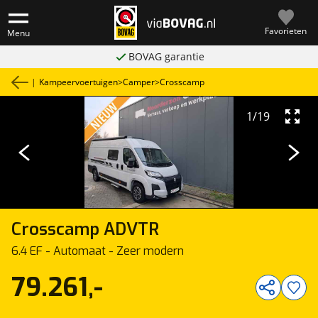
Favorieten
Menu
BOVAG garantie
|
Kampeervoertuigen
>
Camper
>
Crosscamp
1
/
19
Crosscamp
ADVTR
6.4 EF - Automaat - Zeer modern
79.261,-