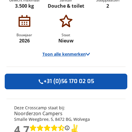
Gewicht maximaal
Sanitair
Slaapplaatsen
3.500 kg
Douche & toilet
2
Bouwjaar
Staat
2026
Nieuw
Toon alle kenmerken
+31 (0)56 170 02 05
Algemeen
Merk
Crosscamp
Automerk camper
Peugeot
Deze Crosscamp staat bij:
Noorderzon Campers
Model
ADVTR
Smalle Weegbree
,
5
,
8472 BG
,
Wolvega
Uitvoering
6.4 EF
4,7
Bouwjaar
2026
4,7