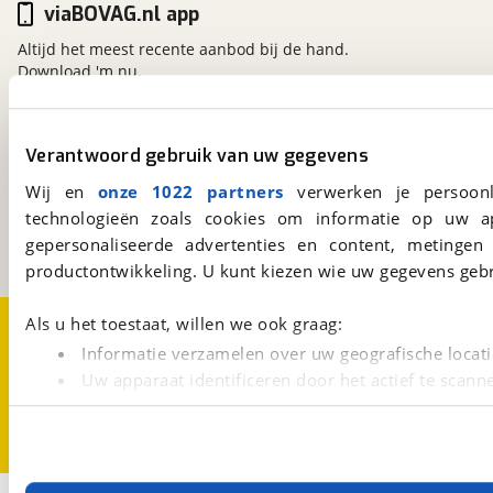
viaBOVAG.nl app
Altijd het meest recente aanbod bij de hand.
Download 'm nu.
Verantwoord gebruik van uw gegevens
viaBOVAG.nl
Kosterijland
15
Wij en
onze 1022 partners
verwerken je persoonl
3981 AJ
Bunnik
technologieën zoals cookies om informatie op uw a
Een initiatief van
gepersonaliseerde advertenties en content, metingen
BOVAG
productontwikkeling. U kunt kiezen wie uw gegevens gebr
Over viaBOVAG.nl
Disclaimer- en Privacyverklaring
Als u het toestaat, willen we ook graag:
Cookievoorkeuren
Vacatures
Informatie verzamelen over uw geografische locati
Uw apparaat identificeren door het actief te scann
Lees meer over hoe uw persoonlijke gegevens worden ve
U kunt uw toestemming op elk moment wijzigen of intrekk
Met cookies en vergelijkbare technieken zorgen we voor 