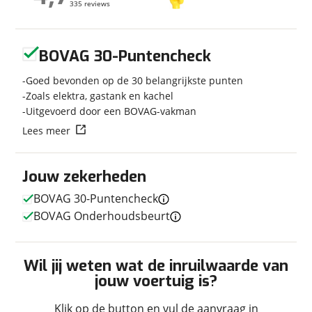
335 reviews
335 reviews
Modeljaar
2026
Carrosserievorm
Busmodel
Geen reviews gevonden
Soort voertuig
Camper
BOVAG 30-Puntencheck
Nieuw of occasion
Nieuw
Goed bevonden op de 30 belangrijkste punten
Zoals elektra, gastank en kachel
Uitgevoerd door een BOVAG-vakman
Lees meer
Techniek
Transmissie
Automaat
Jouw zekerheden
Vermogen
140pk
BOVAG 30-Puntencheck
BOVAG Onderhoudsbeurt
Afmetingen en gewicht
Wil jij weten wat de inruilwaarde van
Hoogte
2,65 m
jouw voertuig is?
Breedte
2,05 m
Klik op de button en vul de aanvraag in
Lengte
6,36 m