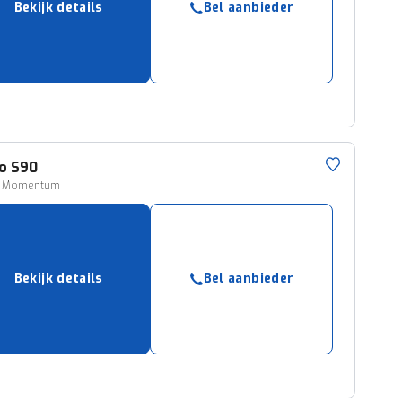
Bekijk details
Bel aanbieder
ruiken daarvoor
eme basis. Meer
lleen functionele
passen via de
o
S90
5 Momentum
Bekijk details
Bel aanbieder