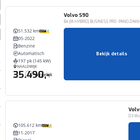
Volvo
S90
B4 (M-HYBRID) BUSINESS PRO -PANO.DAK
51.532 km
05-2022
Benzine
Automatisch
Bekijk details
197 pk (145 kW)
NAALDWIJK
35.490,-
Vergelijk
Volv
D3 M
105.612 km
11-2017