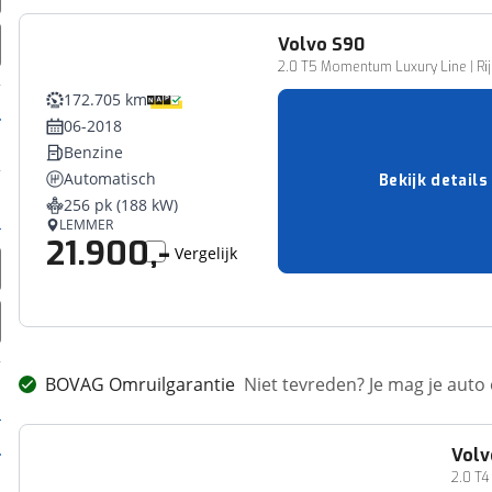
Volvo
S90
2.0 T5 Momentum Luxury Line | Rijk
172.705 km
06-2018
Benzine
Automatisch
Bekijk details
256 pk (188 kW)
LEMMER
21.900,-
Vergelijk
BOVAG Omruilgarantie
Niet tevreden? Je mag je auto
Volv
2.0 T