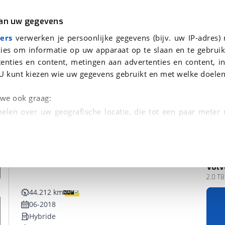
r
Kampeer
van uw gegevens
ers
verwerken je persoonlijke gegevens (bijv. uw IP-adres)
ies om informatie op uw apparaat op te slaan en te gebruik
enties en content, metingen aan advertenties en content, in
nden
U kunt kiezen wie uw gegevens gebruikt en met welke doelen
n we ook graag:
elen over uw geografische locatie, die tot een paar meter
entificeren door het actief te scannen op specifieke
 persoonlijke gegevens worden verwerkt en stel uw voo
Volv
unt uw toestemming op elk moment wijzigen of in
2.0 T8
44.212 km
06-2018
kbare technieken zorgen we voor een betere en meer persoon
Hybride
en ervoor dat de website goed werkt. Ook gebruiken we anal