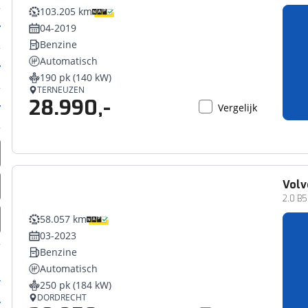
103.205 km
04-2019
Benzine
Automatisch
190 pk (140 kW)
TERNEUZEN
28.990,-
Vergelijk
Volv
2.0 B5
58.057 km
03-2023
Benzine
Automatisch
250 pk (184 kW)
DORDRECHT