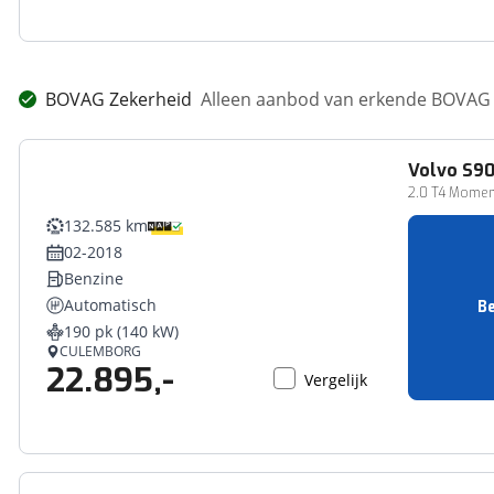
BOVAG Zekerheid
Alleen aanbod van erkende BOVAG 
Volvo
S9
2.0 T4 Momen
132.585 km
02-2018
Benzine
Automatisch
Be
190 pk (140 kW)
CULEMBORG
22.895,-
Vergelijk