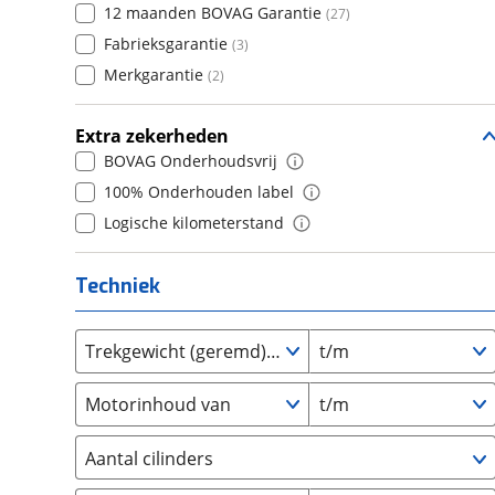
12 maanden BOVAG Garantie
(
27
)
Daihatsu
(
17
)
7
(
0
)
Fabrieksgarantie
(
3
)
Daimler
(
2
)
8
(
0
)
Merkgarantie
(
2
)
DFSK
(
21
)
9
(
0
)
Dodge
(
111
)
10+
(
0
)
Extra zekerheden
Dongfeng
(
90
)
BOVAG Onderhoudsvrij
Donkervoort
(
1
)
100% Onderhouden label
DS
(
488
)
Logische kilometerstand
Estrima
(
2
)
Etalian
(
0
)
Techniek
Farizon
(
3
)
Ferrari
(
15
)
Trekgewicht (geremd) van
t/m
Fiat
(
2473
)
Ford
(
8574
)
Motorinhoud van
t/m
Ford USA
(
3
)
Geely
(
125
)
Aantal cilinders
Genesis
(
18
)
2
(
0
)