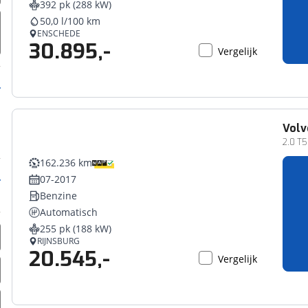
392 pk (288 kW)
erbeteren. We tonen je graag relevante advertenties en geb
50,0 l/100 km
ag op en buiten onze website volgt – uiteraard op anoni
ENSCHEDE
30.895,-
laimer en privacyverklaring
. Als je weigert, plaatsen we a
Vergelijk
che cookies. Je voorkeuren kun je later altijd aan
Volv
2.0 T
162.236 km
07-2017
Benzine
Automatisch
255 pk (188 kW)
RIJNSBURG
20.545,-
Vergelijk