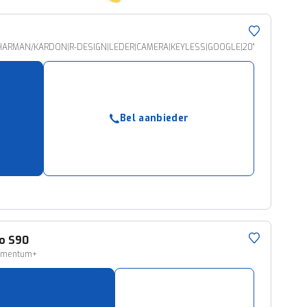
|HARMAN/KARDON|R-DESIGN|LEDER|CAMERA|KEYLESS|GOOGLE|20"
Bel aanbieder
o
S90
omentum+