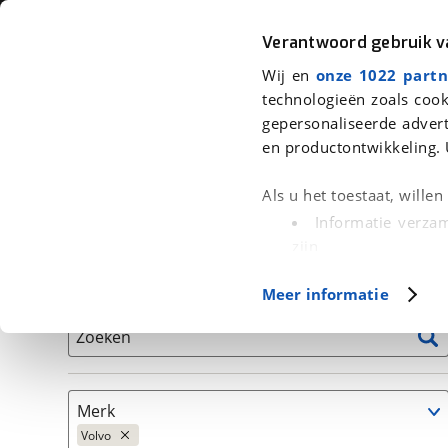
Auto
Fiets
Moto
Verantwoord gebruik 
Wij en
onze 1022 partn
<
Terug
|
Home
>
Auto's
technologieën zoals cook
gepersonaliseerde advert
We hebben 39 auto's voor je gevo
en productontwikkeling. 
Alleen auto’s van erkende BOVAG bedrijven
Als u het toestaat, wille
Informatie verzam
zijn
Uw apparaat id
Basisgegevens
Meer informatie
(fingerprinting)
Lees meer over hoe uw
Zoeken
detailgedeelte
in. U k
Cookieverklaring.
Merk
Met cookies en vergelij
Volvo
Functionele cookies zorg