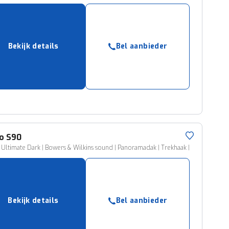
Bekijk details
Bel aanbieder
o
S90
 Ultimate Dark | Bowers & Wilkins sound | Panoramadak | Trekhaak |
Bekijk details
Bel aanbieder