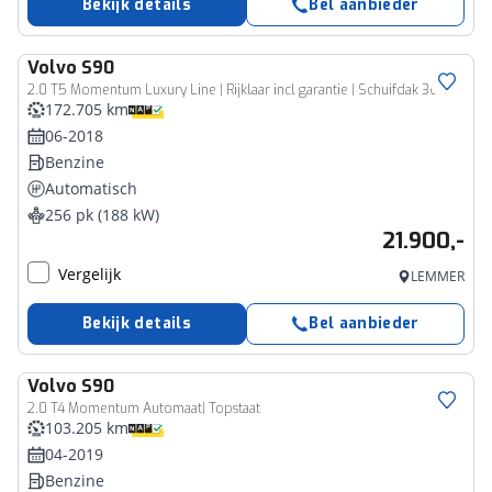
Bekijk details
Bel aanbieder
Volvo
S90
2.0 T5 Momentum Luxury Line | Rijklaar incl garantie | Schuifdak 360 camera Keyless Adaptieve cruise
172.705 km
06-2018
Benzine
Automatisch
256 pk (188 kW)
21.900,-
Vergelijk
LEMMER
Bekijk details
Bel aanbieder
Volvo
S90
2.0 T4 Momentum Automaat| Topstaat
103.205 km
04-2019
Benzine