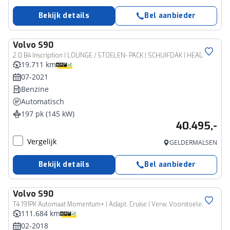
Bekijk details
Bel aanbieder
Volvo
S90
2.0 B4 Inscription | LOUNGE / STOELEN- PACK | SCHUIFDAK | HEAD UP | 360 CAMERA
19.711 km
07-2021
Benzine
Automatisch
197 pk (145 kW)
40.495,-
Vergelijk
GELDERMALSEN
Bekijk details
Bel aanbieder
Volvo
S90
T4 191PK Automaat Momentum+ | Adapt. Cruise | Verw. Voorstoelen | PDC V+A | Navigatie | AppleCarplay/Android Auto |
111.684 km
02-2018