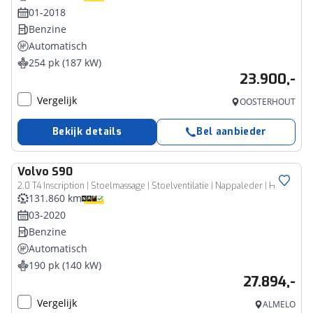
01-2018
Benzine
Automatisch
254 pk (187 kW)
23.900,-
Vergelijk
OOSTERHOUT
Bekijk details
Bel aanbieder
Volvo
S90
2.0 T4 Inscription | Stoelmassage | Stoelventilatie | Nappaleder | Head-up Display | BLIS | Cruise Control Adaptief | Schuifdak | DAB | Achteruitrijcamera | Parkeersensoren
131.860 km
03-2020
Benzine
Automatisch
190 pk (140 kW)
27.894,-
Vergelijk
ALMELO