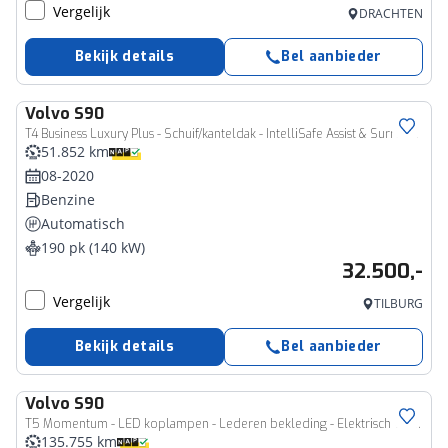
Vergelijk
DRACHTEN
Bekijk details
Bel aanbieder
Volvo
S90
T4 Business Luxury Plus - Schuif/kanteldak - IntelliSafe Assist & Surround - Parkeercamera achter - Verwarmde voorstoelen, stuur & achterbank - Parkeersensoren voor & achter - Elektr. bedienb. voorstoelen met geheugen - Head up display - Standkachel - 18' LMV
51.852 km
08-2020
Benzine
Automatisch
190 pk (140 kW)
32.500,-
Vergelijk
TILBURG
Bekijk details
Bel aanbieder
Volvo
S90
T5 Momentum - LED koplampen - Lederen bekleding - Elektrisch verstelbare bestuurderstoel - Parkeersensoren v/a - Parkeercamera - Verwarmbare voorstoelen - Apple® CarPlay
135.755 km