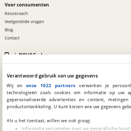
Voor consumenten
Keuzecoach
Veelgestelde vragen
Blog
Contact
viaBOVAG.nl app
Altijd het meest recente aanbod bij de hand.
Download 'm nu.
Verantwoord gebruik van uw gegevens
Wij en
onze 1022 partners
verwerken je persoonl
technologieën zoals cookies om informatie op uw a
viaBOVAG.nl
gepersonaliseerde advertenties en content, metingen
Kosterijland
15
productontwikkeling. U kunt kiezen wie uw gegevens gebr
3981 AJ
Bunnik
Een initiatief van
BOVAG
Als u het toestaat, willen we ook graag:
Informatie verzamelen over uw geografische locati