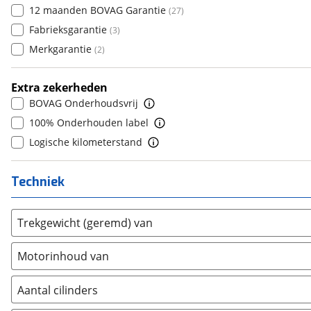
12 maanden BOVAG Garantie
(
27
)
Daihatsu
(
5
)
7
(
0
)
Fabrieksgarantie
(
3
)
Daimler
(
2
)
8
(
0
)
Merkgarantie
(
2
)
DFSK
(
20
)
9
(
0
)
Dodge
(
109
)
10+
(
0
)
Extra zekerheden
Dongfeng
(
90
)
BOVAG Onderhoudsvrij
Donkervoort
(
0
)
100% Onderhouden label
DS
(
424
)
Logische kilometerstand
Estrima
(
2
)
Etalian
(
0
)
Techniek
Farizon
(
3
)
Ferrari
(
11
)
Trekgewicht (geremd) van
Fiat
(
1000
)
Ford
(
4809
)
Motorinhoud van
Ford USA
(
3
)
Geely
(
125
)
Aantal cilinders
Genesis
(
18
)