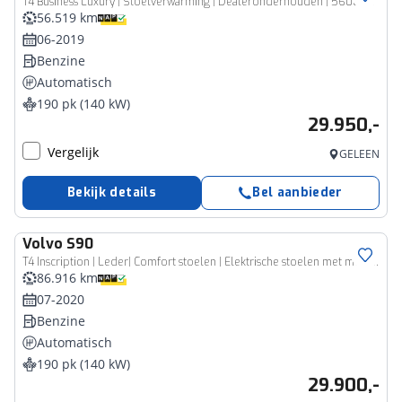
T4 Business Luxury | Stoelverwarming | Dealeronderhouden | 56000KM! | Parkeersensoren voor + achter | Parkeercamera | BLIS | Keyless Entree | Climate Control |
56.519 km
06-2019
Benzine
Automatisch
190 pk (140 kW)
29.950,-
Vergelijk
GELEEN
Bekijk details
Bel aanbieder
Volvo
S90
T4 Inscription | Leder| Comfort stoelen | Elektrische stoelen met memory | Keyless | | Achteruitrijdcamera | Verwarmde voorstoelen |
86.916 km
07-2020
Benzine
Automatisch
190 pk (140 kW)
29.900,-