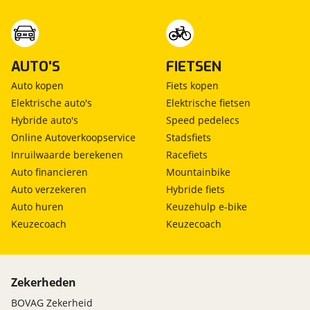
AUTO'S
FIETSEN
Auto kopen
Fiets kopen
Elektrische auto's
Elektrische fietsen
Hybride auto's
Speed pedelecs
Online Autoverkoopservice
Stadsfiets
Inruilwaarde berekenen
Racefiets
Auto financieren
Mountainbike
Auto verzekeren
Hybride fiets
Auto huren
Keuzehulp e-bike
Keuzecoach
Keuzecoach
Zekerheden
BOVAG Zekerheid