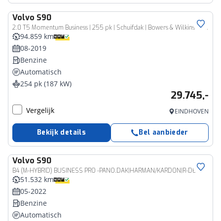
Volvo
S90
2.0 T5 Momentum Business | 255 pk | Schuifdak | Bowers & Wilkins Audio | Head-up Display | 360 Camera | LED | Stoelverwarming | Leder Gratis-museum-arrangement
94.859 km
08-2019
Benzine
Automatisch
254 pk (187 kW)
29.745,-
Vergelijk
EINDHOVEN
Bekijk details
Bel aanbieder
Volvo
S90
B4 (M-HYBRID) BUSINESS PRO -PANO.DAK|HARMAN/KARDON|R-DESIGN|LEDER|CAMERA|KEYLESS|GOOGLE|20"
51.532 km
05-2022
Benzine
Automatisch