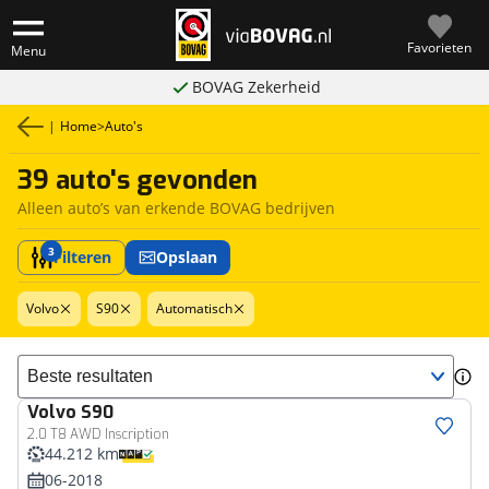
Favorieten
Menu
BOVAG Zekerheid
|
Home
>
Auto's
39 auto's gevonden
Alleen auto’s van erkende BOVAG bedrijven
3
Filteren
Opslaan
Volvo
S90
Automatisch
Sorteer resultaten
Volvo
S90
2.0 T8 AWD Inscription
44.212 km
06-2018