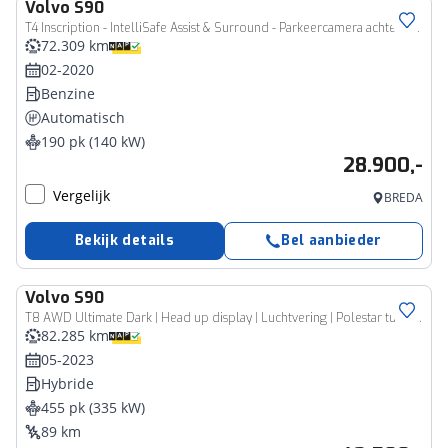
Volvo
S90
T4 Inscription - IntelliSafe Assist & Surround - Parkeercamera achter - Verwarmde voorstoelen - Parkeersensoren voor & achter - Elektr. bedienb. voorstoelen met geheugen - 18' LMV
72.309 km
02-2020
Benzine
Automatisch
190 pk (140 kW)
28.900,-
Vergelijk
BREDA
Bekijk details
Bel aanbieder
Volvo
S90
T8 AWD Ultimate Dark | Head up display | Luchtvering | Polestar tune | Trekhaak |21" | 360 Camera | Alarm | Styling kit |
82.285 km
05-2023
Hybride
455 pk (335 kW)
89 km