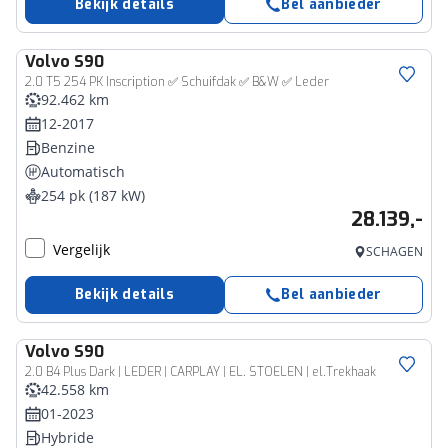
Bekijk details
Bel aanbieder
Volvo
S90
2.0 T5 254 PK Inscription ✅ Schuifdak ✅ B&W ✅ Leder
92.462 km
12-2017
Benzine
Automatisch
254 pk (187 kW)
28.139,-
Vergelijk
SCHAGEN
Bekijk details
Bel aanbieder
Volvo
S90
2.0 B4 Plus Dark | LEDER | CARPLAY | EL. STOELEN | el.Trekhaak
42.558 km
01-2023
Hybride