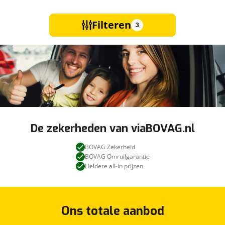
Filteren
3
De zekerheden van viaBOVAG.nl
BOVAG Zekerheid
BOVAG Omruilgarantie
Heldere all-in prijzen
Ons totale aanbod