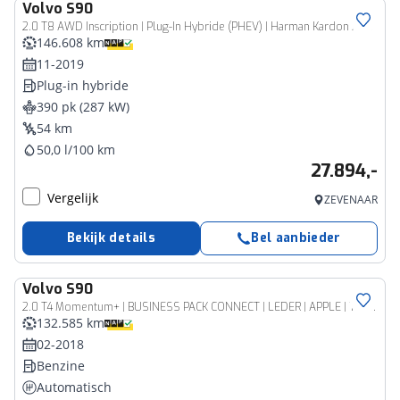
Volvo
S90
2.0 T8 AWD Inscription | Plug-In Hybride (PHEV) | Harman Kardon Audio | Nappaleder | Achteruitrijcamera | Parkeersensoren | Keyless Entry | Cruise Control Adaptief | BLIS
146.608 km
11-2019
Plug-in hybride
390 pk (287 kW)
54 km
50,0 l/100 km
27.894,-
Vergelijk
ZEVENAAR
Bekijk details
Bel aanbieder
Volvo
S90
2.0 T4 Momentum+ | BUSINESS PACK CONNECT | LEDER | APPLE | TREKHAAK | 19"
132.585 km
02-2018
Benzine
Automatisch