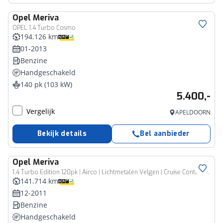
Opel
Meriva
OPEL 1.4 Turbo Cosmo
194.126 km
01-2013
Benzine
Handgeschakeld
140 pk (103 kW)
5.400,-
Vergelijk
APELDOORN
Bekijk details
Bel aanbieder
Opel
Meriva
1.4 Turbo Edition 120pk | Airco | Lichtmetalen Velgen | Cruise Control | Trekhaak | Mistlampen | Hoge Instap
141.714 km
12-2011
Benzine
Handgeschakeld