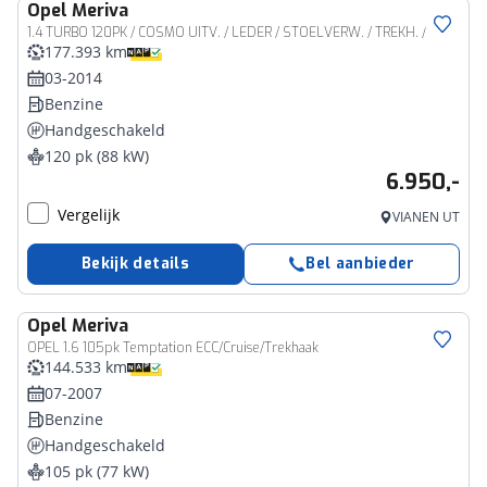
Opel
Meriva
1.4 TURBO 120PK / COSMO UITV. / LEDER / STOELVERW. / TREKH. / 12MND.GARANTIE /
177.393 km
03-2014
Benzine
Handgeschakeld
120 pk (88 kW)
6.950,-
Vergelijk
VIANEN UT
Bekijk details
Bel aanbieder
Opel
Meriva
OPEL 1.6 105pk Temptation ECC/Cruise/Trekhaak
144.533 km
07-2007
Benzine
Handgeschakeld
105 pk (77 kW)