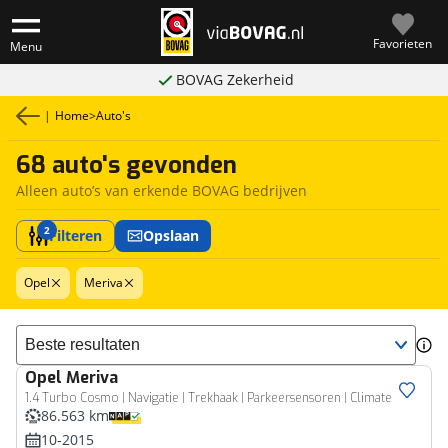
Favorieten
Menu
BOVAG Zekerheid
|
Home
>
Auto's
68 auto's gevonden
Alleen auto’s van erkende BOVAG bedrijven
2
Filteren
Opslaan
Opel
Meriva
Sorteer resultaten
Opel
Meriva
1.4 Turbo Cosmo | Navigatie | Trekhaak | Parkeersensoren | Climate control | Hoge instap | Extra getint glas | Lichtmetalen velgen
86.563 km
10-2015