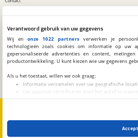
Contact
viaBOVAG.nl app
Verantwoord gebruik van uw gegevens
Altijd het meest recente aanbod bij de hand.
Download 'm nu.
Wij en
onze 1022 partners
verwerken je persoonl
technologieën zoals cookies om informatie op uw a
gepersonaliseerde advertenties en content, metingen
viaBOVAG.nl
productontwikkeling. U kunt kiezen wie uw gegevens gebr
Kosterijland
15
3981 AJ
Bunnik
Als u het toestaat, willen we ook graag:
Een initiatief van
Informatie verzamelen over uw geografische locati
BOVAG
Uw apparaat identificeren door het actief te scann
Lees meer over hoe uw persoonlijke gegevens worden ve
Over viaBOVAG.nl
Disclaimer- en Privacyverklaring
U kunt uw toestemming op elk moment wijzigen of intrekk
Cookievoorkeuren
Vacatures
Met cookies en vergelijkbare technieken zorgen we voor 
Accep
cookies zorgen ervoor dat de website goed werkt. Ook g
verbeteren. We tonen je graag relevante advertenties e