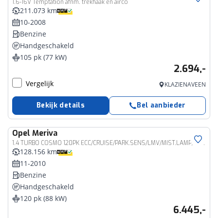
1.6-16V Temptation afnm. trekhaak en airco
211.073 km
10-2008
Benzine
Handgeschakeld
105 pk (77 kW)
2.694,-
Vergelijk
KLAZIENAVEEN
Bekijk details
Bel aanbieder
Opel
Meriva
1.4 TURBO COSMO 120PK ECC/CRUISE/PARK.SENS/LMV/MIST.LAMP/TREKHAAK
128.156 km
11-2010
Benzine
Handgeschakeld
120 pk (88 kW)
6.445,-