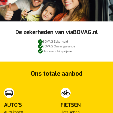
De zekerheden van viaBOVAG.nl
BOVAG Zekerheid
BOVAG Omruilgarantie
Heldere all-in prijzen
Ons totale aanbod
AUTO'S
FIETSEN
Auto kopen
Fiets kopen