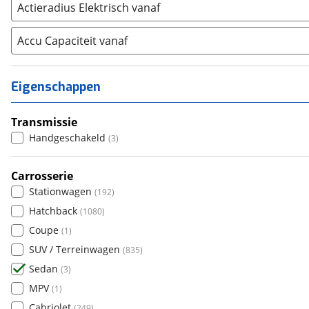
Actieradius Elektrisch vanaf
Mini
(
0
)
Volvo
(
139
)
Alle merken
One
(
0
)
Abarth
Accu Capaciteit vanaf
(
0
)
Paceman
(
0
)
Aiways
(
0
)
Roadster
(
0
)
Aixam
(
0
)
Eigenschappen
Alfa Romeo
(
51
)
Alpina
(
4
)
Transmissie
Alpine
(
0
)
Handgeschakeld
(
3
)
Aston Martin
(
1
)
Audi
Carrosserie
(
378
)
Stationwagen
(
192
)
Austin
(
2
)
Hatchback
(
1080
)
Auto Union
(
0
)
Coupe
(
1
)
Benimar
(
0
)
SUV / Terreinwagen
(
835
)
Bentley
(
8
)
Sedan
(
3
)
BMW
(
1750
)
MPV
(
1
)
Bold
(
0
)
Cabriolet
(
249
)