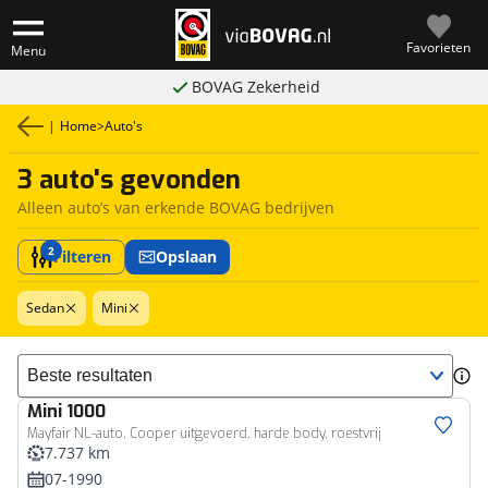
Favorieten
Menu
BOVAG Zekerheid
|
Home
>
Auto's
3 auto's gevonden
Alleen auto’s van erkende BOVAG bedrijven
2
Filteren
Opslaan
Sedan
Mini
Sorteer resultaten
Mini
1000
Mayfair NL-auto, Cooper uitgevoerd, harde body, roestvrij
7.737 km
07-1990