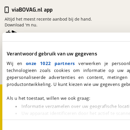
viaBOVAG.nl app
Altijd het meest recente aanbod bij de hand.
Download 'm nu.
viaBOVAG.nl
Verantwoord gebruik van uw gegevens
Kosterijland
15
3981 AJ
Bunnik
Wij en
onze 1022 partners
verwerken je persoonl
Een initiatief van
technologieën zoals cookies om informatie op uw a
BOVAG
gepersonaliseerde advertenties en content, metingen
productontwikkeling. U kunt kiezen wie uw gegevens gebr
Over viaBOVAG.nl
Disclaimer- en Privacyverklaring
Cookievoorkeuren
Vacatures
Als u het toestaat, willen we ook graag:
Informatie verzamelen over uw geografische locati
Uw apparaat identificeren door het actief te scann
Lees meer over hoe uw persoonlijke gegevens worden ve
U kunt uw toestemming op elk moment wijzigen of intrekk