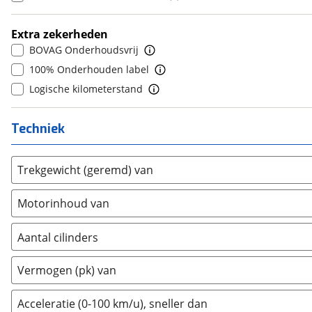
Donkervoort
(
0
)
7
(
0
)
DS
(
11
)
8
(
0
)
Extra zekerheden
Estrima
(
0
)
9
(
0
)
BOVAG Onderhoudsvrij
Etalian
(
0
)
10+
(
0
)
100% Onderhouden label
Farizon
(
0
)
Logische kilometerstand
Ferrari
(
0
)
Fiat
(
5
)
Techniek
Ford
(
7
)
Ford USA
(
0
)
Trekgewicht (geremd) van
Geely
(
0
)
Genesis
(
4
)
Motorinhoud van
GMC
(
0
)
Goupil
(
0
)
Aantal cilinders
Honda
(
5
)
2
(
0
)
Vermogen (pk) van
Hongqi
(
0
)
3
(
0
)
Hummer
(
0
)
4
(
3
)
Acceleratie (0-100 km/u), sneller dan