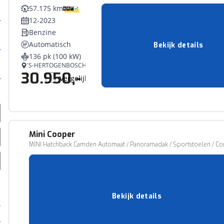
57.175 km
12-2023
Benzine
Automatisch
Bekijk details
136 pk (100 kW)
'S-HERTOGENBOSCH
30.950,-
Vergelijk
Mini
Cooper
MINI Hatchback Camden Automaat / Panoramadak / Sportstoelen / Comf
39.828 km
01-2023
Benzine
Automatisch
Bekijk details
136 pk (100 kW)
NIJMEGEN