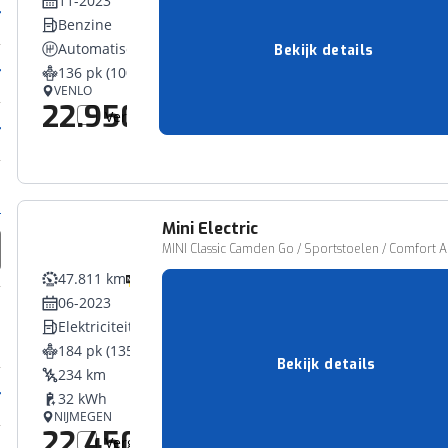
11-2023
Benzine
Automatisch
Bekijk details
136 pk (100 kW)
VENLO
22.950,-
Vergelijk
Mini
Electric
MINI Classic Camden Go / Sportstoelen / Comfort Ac
47.811 km
06-2023
Elektriciteit
184 pk (135 kW)
Bekijk details
234 km
32 kWh
NIJMEGEN
22.450,-
Vergelijk