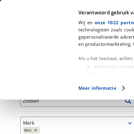
Auto
Fiets
Moto
Verantwoord gebruik 
Wij en
onze 1022 partn
<
Terug
|
Home
>
Auto's
technologieën zoals cook
gepersonaliseerde advert
We hebben 200 auto's voor je gev
en productontwikkeling. 
Alleen auto’s van erkende BOVAG bedrijven
Als u het toestaat, wille
Informatie verzam
zijn
Uw apparaat id
Basisgegevens
Meer informatie
(fingerprinting)
Lees meer over hoe uw
Zoeken
detailgedeelte
in. U k
Cookieverklaring.
Merk
Met cookies en vergelij
Mini
Functionele cookies zorg