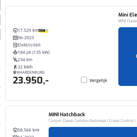
Mini
Ele
MINI Classi
17.529 km
06-2023
Elektriciteit
184 pk (135 kW)
234 km
32 kWh
WAARDENBURG
23.950,-
Vergelijk
MINI
Hatchback
Cooper Classic Camden Automaat / Cruise Control / L
58.566 km