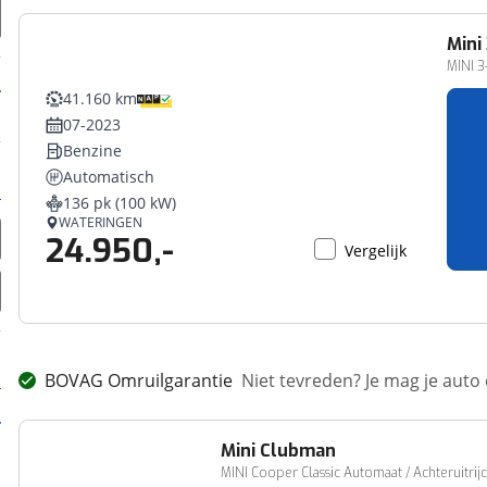
Mini
MINI 
41.160 km
07-2023
Benzine
Automatisch
136 pk (100 kW)
WATERINGEN
24.950,-
Vergelijk
BOVAG Omruilgarantie
Niet tevreden? Je mag je auto
Mini
Clubman
MINI Cooper Classic Automaat / Achteruitri