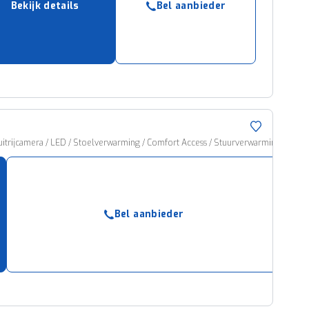
Bekijk details
Bel aanbieder
ruiken daarvoor
eme basis. Meer
lleen functionele
passen via de
trijcamera / LED / Stoelverwarming / Comfort Access / Stuurverwarming
Bel aanbieder