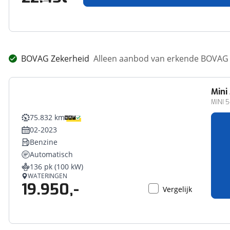
BOVAG Zekerheid
Alleen aanbod van erkende BOVAG 
Mini
MINI 5
75.832 km
02-2023
Benzine
Automatisch
136 pk (100 kW)
WATERINGEN
19.950,-
Vergelijk