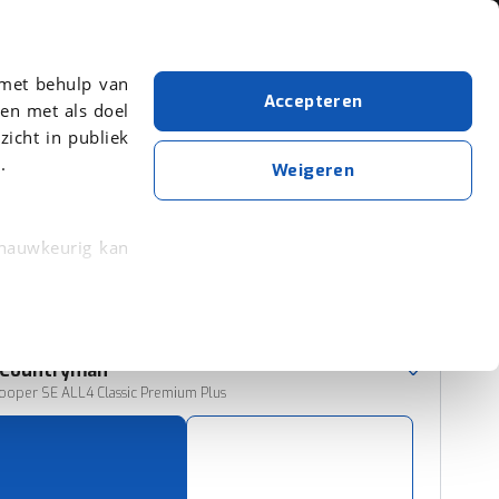
Over viaBOVAG.nl
 met behulp van
Accepteren
en met als doel
zicht in publiek
.
Mini
Bouwjaar van 2023
Bouwjaar t/m 2023
Weigeren
Wis alle filters
Zoekopdracht opslaan
 nauwkeurig kan
 eigenschappen
Sorteer resultaten
rkeuren in het
Countryman
trekken in de
ooper SE ALL4 Classic Premium Plus
lijke ervaring.
ytische cookies