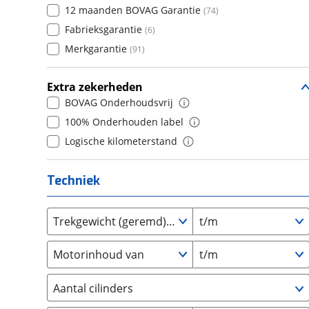
Daihatsu
12 maanden BOVAG Garantie
(
0
)
(
74
)
7
(
0
)
Daimler
Fabrieksgarantie
(
0
)
(
6
)
8
(
0
)
DFSK
Merkgarantie
(
3
)
(
91
)
9
(
0
)
Dodge
(
10
)
10+
(
0
)
Extra zekerheden
Dongfeng
(
0
)
BOVAG Onderhoudsvrij
Donkervoort
(
0
)
100% Onderhouden label
DS
(
56
)
Logische kilometerstand
Estrima
(
0
)
Etalian
(
0
)
Techniek
Farizon
(
0
)
Ferrari
(
1
)
Trekgewicht (geremd) van
t/m
Fiat
(
207
)
Ford
(
978
)
Motorinhoud van
t/m
Ford USA
(
0
)
Geely
(
0
)
Aantal cilinders
Genesis
(
0
)