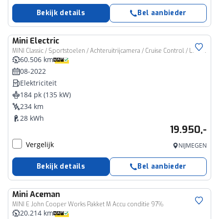
Bekijk details
Bel aanbieder
Mini
Electric
MINI Classic / Sportstoelen / Achteruitrijcamera / Cruise Control / LED / 16" LM Victory Spoke zwart
60.506 km
08-2022
Elektriciteit
184 pk (135 kW)
234 km
28 kWh
19.950,-
Vergelijk
NIJMEGEN
Bekijk details
Bel aanbieder
Mini
Aceman
MINI E John Cooper Works Pakket M Accu conditie 97%
20.214 km