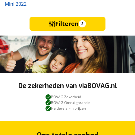
Mini 2022
Filteren
2
De zekerheden van viaBOVAG.nl
BOVAG Zekerheid
BOVAG Omruilgarantie
Heldere all-in prijzen