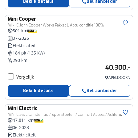
Bekijk details
Bel aanbieder
Mini
Cooper
MINI E John Cooper Works Pakket L Accu conditie 100%
501 km
07-2026
Elektriciteit
184 pk (135 kW)
290 km
40.300,-
Vergelijk
APELDOORN
Bekijk details
Bel aanbieder
Mini
Electric
MINI Classic Camden Go / Sportstoelen / Comfort Access / Achteruitrijcamera / LED / Cruise Control / Stoelverwarming
47.811 km
06-2023
Elektriciteit