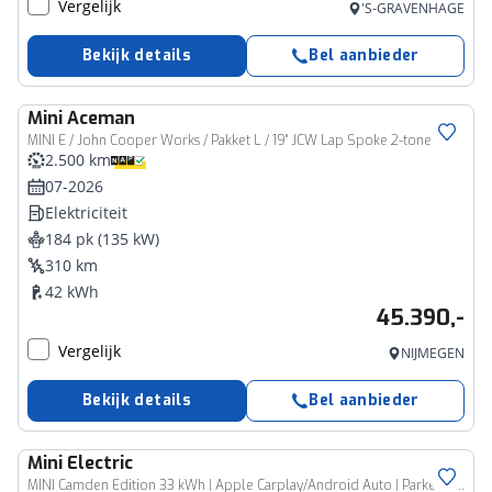
Vergelijk
'S-GRAVENHAGE
Bekijk details
Bel aanbieder
Mini
Aceman
MINI E / John Cooper Works / Pakket L / 19" JCW Lap Spoke 2-tone
2.500 km
07-2026
Elektriciteit
184 pk (135 kW)
310 km
42 kWh
45.390,-
Vergelijk
NIJMEGEN
Bekijk details
Bel aanbieder
Mini
Electric
MINI Camden Edition 33 kWh | Apple Carplay/Android Auto | Parkeersensoren | FULL Led | Navi | Lederen Bekleding