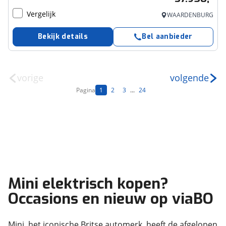
Vergelijk
WAARDENBURG
Bekijk details
Bel aanbieder
vorige
volgende
Pagina
1
2
3
...
24
Mini elektrisch kopen?
Occasions en nieuw op viaBO
Mini, het iconische Britse automerk, heeft de afgelopen