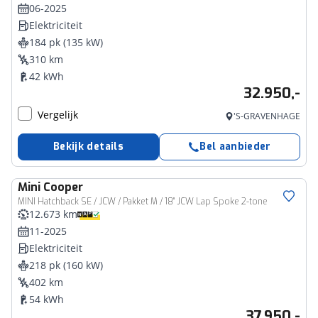
06-2025
Elektriciteit
184 pk (135 kW)
310 km
42 kWh
32.950,-
Vergelijk
'S-GRAVENHAGE
Bekijk details
Bel aanbieder
Mini
Cooper
MINI Hatchback SE / JCW / Pakket M / 18" JCW Lap Spoke 2-tone
12.673 km
11-2025
Elektriciteit
218 pk (160 kW)
402 km
54 kWh
37.950,-