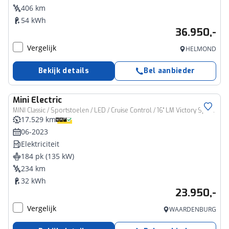
406 km
54 kWh
36.950,-
Vergelijk
HELMOND
Bekijk details
Bel aanbieder
Mini
Electric
MINI Classic / Sportstoelen / LED / Cruise Control / 16" LM Victory Spoke zwart
17.529 km
06-2023
Elektriciteit
184 pk (135 kW)
234 km
32 kWh
23.950,-
Vergelijk
WAARDENBURG