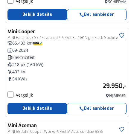
Vergelijk
SCHIEDAM
Bekijk details
Bel aanbieder
Mini
Cooper
MINI Hatchback SE / Favoured / Pakket XL / 18" Night Flash Spoke 2-tone
65.433 km
09-2024
Elektriciteit
218 pk (160 kW)
402 km
54 kWh
29.950,-
Vergelijk
NIJMEGEN
Bekijk details
Bel aanbieder
Mini
Aceman
MINI SE John Cooper Works Pakket M Accu conditie 98%