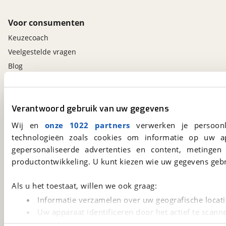
Voor consumenten
Keuzecoach
Veelgestelde vragen
Blog
Contact
Verantwoord gebruik van uw gegevens
viaBOVAG.nl app
Wij en
onze 1022 partners
verwerken je persoonl
Altijd het meest recente aanbod bij de hand.
Download 'm nu.
technologieën zoals cookies om informatie op uw a
gepersonaliseerde advertenties en content, metingen
productontwikkeling. U kunt kiezen wie uw gegevens gebr
viaBOVAG.nl
Als u het toestaat, willen we ook graag:
Kosterijland
15
3981 AJ
Bunnik
Informatie verzamelen over uw geografische locati
Een initiatief van
Uw apparaat identificeren door het actief te scann
BOVAG
Lees meer over hoe uw persoonlijke gegevens worden ve