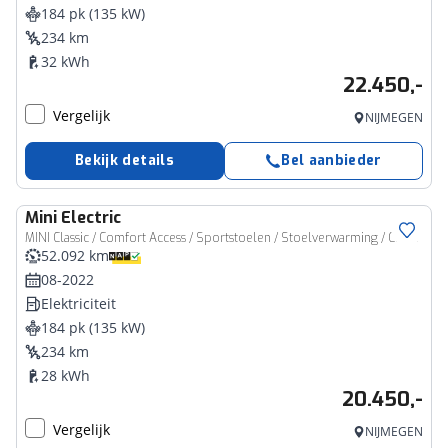
184 pk (135 kW)
234 km
32 kWh
22.450,-
Vergelijk
NIJMEGEN
Bekijk details
Bel aanbieder
Mini
Electric
MINI Classic / Comfort Access / Sportstoelen / Stoelverwarming / Cruise Control / LED / 16" LM Victory Spoke zwart
52.092 km
08-2022
Elektriciteit
184 pk (135 kW)
234 km
28 kWh
20.450,-
Vergelijk
NIJMEGEN