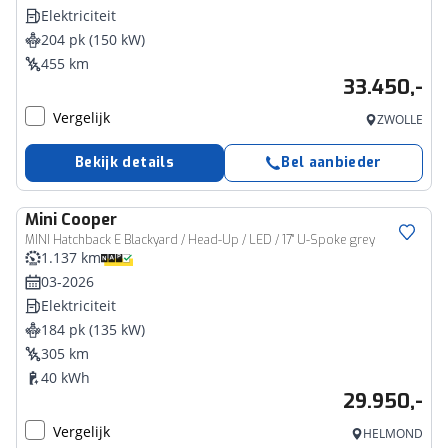
Elektriciteit
204 pk (150 kW)
455 km
33.450,-
Vergelijk
ZWOLLE
Bekijk details
Bel aanbieder
Mini
Cooper
MINI Hatchback E Blackyard / Head-Up / LED / 17" U-Spoke grey
1.137 km
03-2026
Elektriciteit
184 pk (135 kW)
305 km
40 kWh
29.950,-
Vergelijk
HELMOND