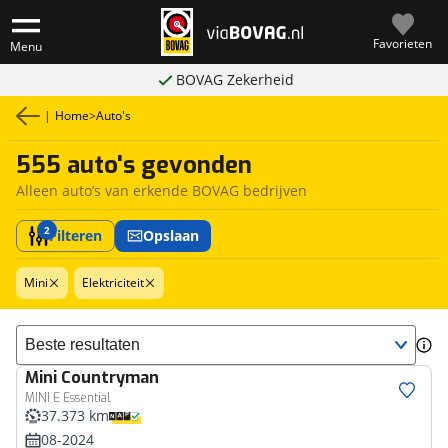
Favorieten
Menu
BOVAG Zekerheid
|
Home
>
Auto's
555 auto's gevonden
Alleen auto’s van erkende BOVAG bedrijven
2
Filteren
Opslaan
Mini
Elektriciteit
Sorteer resultaten
Mini
Countryman
MINI E Essential
37.373 km
08-2024