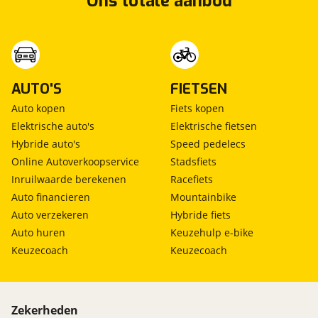
Ons totale aanbod
AUTO'S
FIETSEN
Auto kopen
Fiets kopen
Elektrische auto's
Elektrische fietsen
Hybride auto's
Speed pedelecs
Online Autoverkoopservice
Stadsfiets
Inruilwaarde berekenen
Racefiets
Auto financieren
Mountainbike
Auto verzekeren
Hybride fiets
Auto huren
Keuzehulp e-bike
Keuzecoach
Keuzecoach
Zekerheden