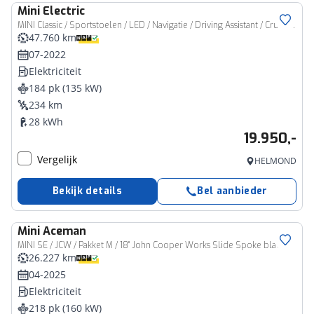
Mini
Electric
MINI Classic / Sportstoelen / LED / Navigatie / Driving Assistant / Cruise Control
47.760 km
07-2022
Elektriciteit
184 pk (135 kW)
234 km
28 kWh
19.950,-
Vergelijk
HELMOND
Bekijk details
Bel aanbieder
Mini
Aceman
MINI SE / JCW / Pakket M / 18" John Cooper Works Slide Spoke black
26.227 km
04-2025
Elektriciteit
218 pk (160 kW)