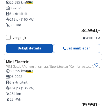
26.585 km
06-2025
Elektriciteit
218 pk (160 kW)
395 km
34.950,-
Vergelijk
SCHIEDAM
Bekijk details
Bel aanbieder
Mini
Electric
MINI Classic / Achteruitrijcamera / Sportstoelen / Comfort Access / Stuurverwarming Active Cruise Control / Park Assistant
59.399 km
06-2022
Elektriciteit
184 pk (135 kW)
234 km
28 kWh
19.950,-