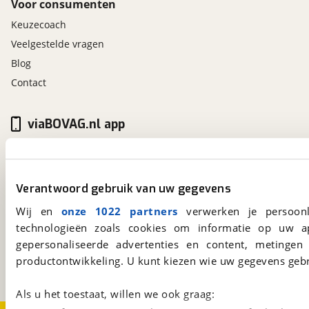
Voor consumenten
Keuzecoach
Veelgestelde vragen
Blog
Contact
viaBOVAG.nl app
Altijd het meest recente aanbod bij de hand.
Download 'm nu.
Verantwoord gebruik van uw gegevens
Wij en
onze 1022 partners
verwerken je persoonl
viaBOVAG.nl
technologieën zoals cookies om informatie op uw a
Kosterijland
15
gepersonaliseerde advertenties en content, metingen
3981 AJ
Bunnik
productontwikkeling. U kunt kiezen wie uw gegevens gebr
Een initiatief van
BOVAG
Als u het toestaat, willen we ook graag: