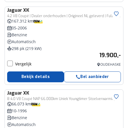
Jaguar
XK
4.2 V8 Coupé | Dealer onderhouden | Origineel NL geleverd | Full Service History
167.312 km
05-2006
Benzine
Automatisch
298 pk (219 kW)
19.900,-
Vergelijk
OUDEHASKE
Bekijk details
Bel aanbieder
Jaguar
XK
8 4.0 V8 Coupé NAP 66.000km Uniek Youngtimer Stoelverwarming
66.073 km
10-1996
Benzine
Automatisch