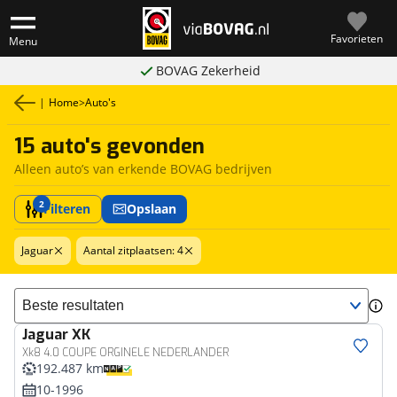
Favorieten
Menu
BOVAG Zekerheid
|
Home
>
Auto's
15 auto's gevonden
Alleen auto’s van erkende BOVAG bedrijven
2
Filteren
Opslaan
Jaguar
Aantal zitplaatsen: 4
Sorteer resultaten
Jaguar
XK
Xk8 4.0 COUPE ORGINELE NEDERLANDER
192.487 km
10-1996