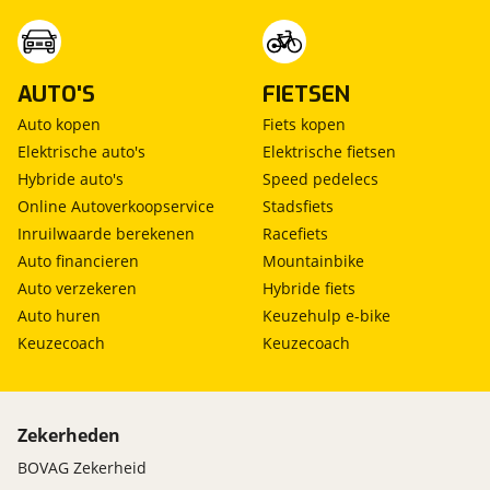
AUTO'S
FIETSEN
Auto kopen
Fiets kopen
Elektrische auto's
Elektrische fietsen
Hybride auto's
Speed pedelecs
Online Autoverkoopservice
Stadsfiets
Inruilwaarde berekenen
Racefiets
Auto financieren
Mountainbike
Auto verzekeren
Hybride fiets
Auto huren
Keuzehulp e-bike
Keuzecoach
Keuzecoach
Zekerheden
BOVAG Zekerheid