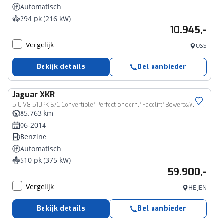
Automatisch
294 pk (216 kW)
10.945,-
Vergelijk
OSS
Bekijk details
Bel aanbieder
Jaguar
XKR
5.0 V8 510PK S/C Convertible*Perfect onderh.*Facelift*Bowers&Wilkins/Stoelverw./Stuurverw./Stoelkoeling/Alcantara Stuur/Camera/Windscherm/Bi-Xenon/Keyless Entry+Go/Memorie/Parkeersens.V+A/20inch LM/VOL*
85.763 km
06-2014
Benzine
Automatisch
510 pk (375 kW)
59.900,-
Vergelijk
HEIJEN
Bekijk details
Bel aanbieder