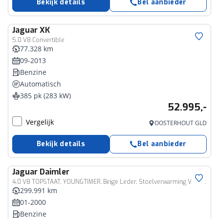
Bekijk details
Bel aanbieder
Jaguar
XK
5.0 V8 Convertible
77.328 km
09-2013
Benzine
Automatisch
385 pk (283 kW)
52.995,-
Vergelijk
OOSTERHOUT GLD
Bekijk details
Bel aanbieder
Jaguar
Daimler
4.0 V8 TOPSTAAT, YOUNGTIMER, Beige Leder, Stoelverwarming V+A, Elektrische Stoelen V+A, Climate Control, Cruise Control, Apple Carplay, (MET GARANTIE*)
299.991 km
01-2000
Benzine