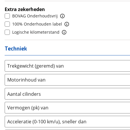
Daihatsu
(
6
)
8
(
0
)
Extra zekerheden
Daimler
(
1
)
9
(
0
)
BOVAG Onderhoudsvrij
DFSK
(
0
)
10+
(
0
)
100% Onderhouden label
Dodge
(
1
)
Logische kilometerstand
Dongfeng
(
0
)
Donkervoort
(
0
)
Techniek
DS
(
0
)
Estrima
(
0
)
Trekgewicht (geremd) van
Etalian
(
0
)
Farizon
(
0
)
Motorinhoud van
Ferrari
(
7
)
Fiat
(
1309
)
Aantal cilinders
Ford
(
89
)
2
(
0
)
Vermogen (pk) van
Ford USA
(
1
)
3
(
0
)
Geely
(
0
)
4
(
0
)
Acceleratie (0-100 km/u), sneller dan
Genesis
(
0
)
5
(
0
)