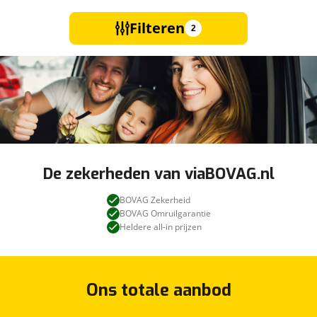
Filteren
2
De zekerheden van viaBOVAG.nl
BOVAG Zekerheid
BOVAG Omruilgarantie
Heldere all-in prijzen
Ons totale aanbod