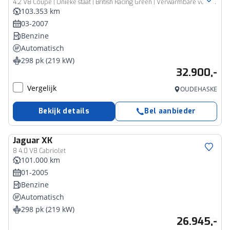
4.2 V8 Coupé | Unieke staat | British Racing Green | Verwarmbare voorstoelen |
103.353 km
03-2007
Benzine
Automatisch
298 pk (219 kW)
32.900,-
Vergelijk
OUDEHASKE
Bekijk details
Bel aanbieder
Jaguar
XK
8 4.0 V8 Cabriolet
101.000 km
01-2005
Benzine
Automatisch
298 pk (219 kW)
26.945,-