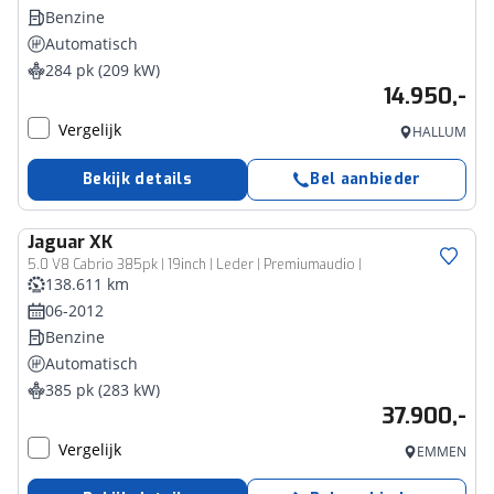
Benzine
Automatisch
284 pk (209 kW)
14.950,-
Vergelijk
HALLUM
Bekijk details
Bel aanbieder
Jaguar
XK
5.0 V8 Cabrio 385pk | 19inch | Leder | Premiumaudio |
138.611 km
06-2012
Benzine
Automatisch
385 pk (283 kW)
37.900,-
Vergelijk
EMMEN