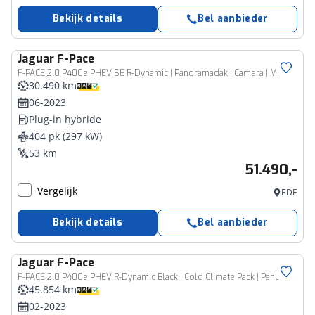
Bekijk details
Bel aanbieder
Jaguar
F-Pace
F-PACE 2.0 P400e PHEV SE R-Dynamic | Panoramadak | Camera | Meridian | Leer | NL-Auto |
30.490 km
06-2023
Plug-in hybride
404 pk (297 kW)
53 km
51.490,-
Vergelijk
EDE
Bekijk details
Bel aanbieder
Jaguar
F-Pace
F-PACE 2.0 P400e PHEV R-Dynamic Black | Cold Climate Pack | Panoramisch Schuifdak | Driver Assist Pack | Adaptive Surface Response
45.854 km
02-2023