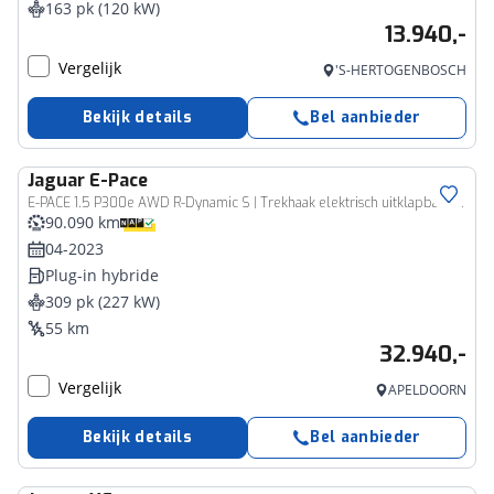
163 pk (120 kW)
13.940,-
Vergelijk
'S-HERTOGENBOSCH
Bekijk details
Bel aanbieder
Jaguar
E-Pace
E-PACE 1.5 P300e AWD R-Dynamic S | Trekhaak elektrisch uitklapbaar | Elektrisch verstelb. bestuurdersstoel met geheugen |
90.090 km
04-2023
Plug-in hybride
309 pk (227 kW)
55 km
32.940,-
Vergelijk
APELDOORN
Bekijk details
Bel aanbieder