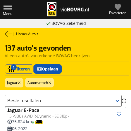
Favorieten
Menu
BOVAG Zekerheid
|
Home
>
Auto's
137 auto's gevonden
Alleen auto’s van erkende BOVAG bedrijven
2
Filteren
Opslaan
Jaguar
Automatisch
Sorteer resultaten
Jaguar
E-Pace
1.5 P300e AWD R-Dynamic HSE 310pk
75.824 km
06-2022