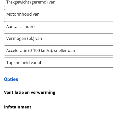
Trekgewicht (geremd) van
Ford
(
4791
)
Ford USA
(
3
)
Motorinhoud van
Geely
(
128
)
Genesis
(
18
)
Aantal cilinders
GMC
(
4
)
2
(
0
)
Goupil
(
2
)
Vermogen (pk) van
3
(
10
)
Honda
(
483
)
4
(
50
)
Acceleratie (0-100 km/u), sneller dan
Hongqi
(
13
)
5
(
0
)
Hummer
(
1
)
Topsnelheid vanaf
6
(
27
)
Hyundai
(
2352
)
8
(
26
)
Ineos
(
4
)
10+
(
3
)
Opties
Infiniti
(
7
)
Isuzu
(
6
)
Ventilatie en verwarming
Iveco
(
18
)
Airco
JAC
(
2
)
Climate Control
Infotainment
Jaecoo
(
264
)
Android Auto