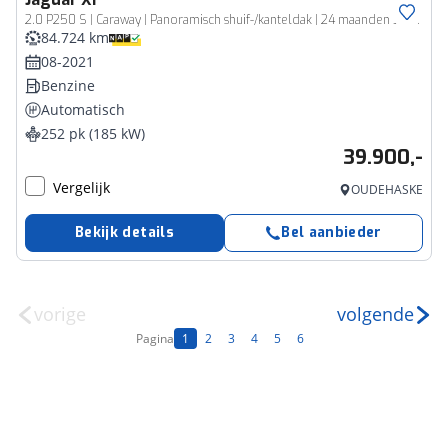
2.0 P250 S | Caraway | Panoramisch shuif-/kanteldak | 24 maanden Jaguar Approved
84.724 km
08-2021
Benzine
Automatisch
252 pk (185 kW)
39.900,-
Vergelijk
OUDEHASKE
Bekijk details
Bel aanbieder
vorige
volgende
Pagina
1
2
3
4
5
6