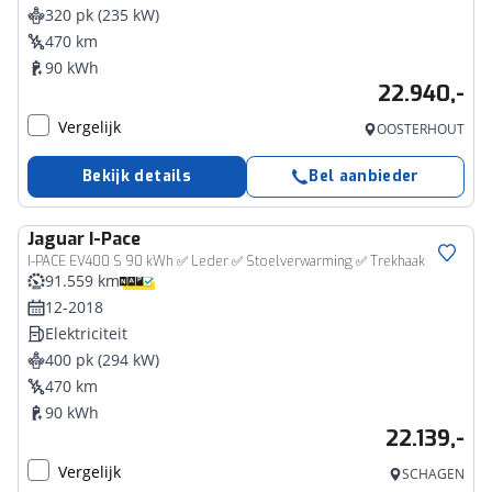
320 pk (235 kW)
470 km
90 kWh
22.940,-
Vergelijk
OOSTERHOUT
Bekijk details
Bel aanbieder
Jaguar
I-Pace
I-PACE EV400 S 90 kWh ✅ Leder ✅ Stoelverwarming ✅ Trekhaak
91.559 km
12-2018
Elektriciteit
400 pk (294 kW)
470 km
90 kWh
22.139,-
Vergelijk
SCHAGEN