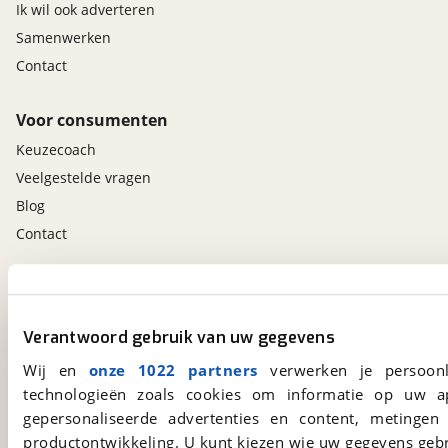
Ik wil ook adverteren
Samenwerken
Contact
Voor consumenten
Keuzecoach
Veelgestelde vragen
Blog
Contact
viaBOVAG.nl app
Altijd het meest recente aanbod bij de hand.
Verantwoord gebruik van uw gegevens
Download 'm nu.
Wij en
onze 1022 partners
verwerken je persoonl
technologieën zoals cookies om informatie op uw a
gepersonaliseerde advertenties en content, metingen
viaBOVAG.nl
productontwikkeling. U kunt kiezen wie uw gegevens gebr