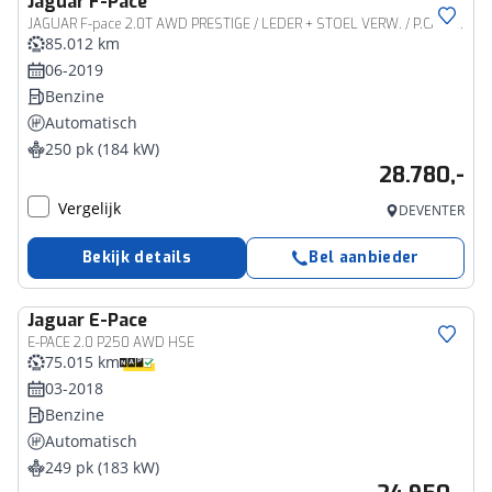
Jaguar
F-Pace
JAGUAR F-pace 2.0T AWD PRESTIGE / LEDER + STOEL VERW. / P.CAM / ALL SEASON
85.012 km
06-2019
Benzine
Automatisch
250 pk (184 kW)
28.780,-
Vergelijk
DEVENTER
Bekijk details
Bel aanbieder
Jaguar
E-Pace
E-PACE 2.0 P250 AWD HSE
75.015 km
03-2018
Benzine
Automatisch
249 pk (183 kW)