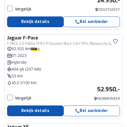
24.950,-
Vergelijk
OEGSTGEEST
Bekijk details
Bel aanbieder
Jaguar
F-Pace
F-PACE 2.0 P400e PHEV R-Dynamic Black SOH 95% Rijklaarprijs-Garantie Panorama dak Leder Navigatie Trekhaak
92.925 km
01-2023
Hybride
404 pk (297 kW)
53 km
45,5 l/100 km
52.950,-
Vergelijk
WORMERVEER
Bekijk details
Bel aanbieder
Jaguar
XF