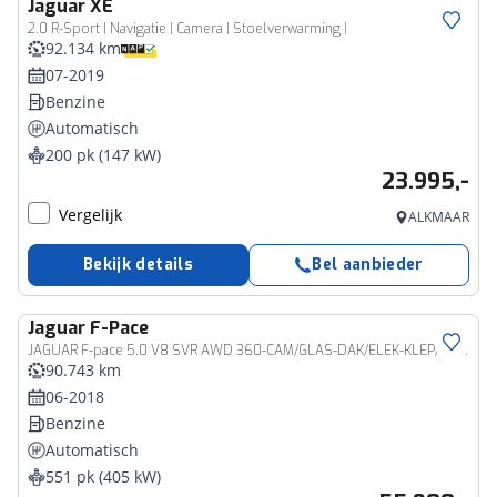
Jaguar
XE
2.0 R-Sport | Navigatie | Camera | Stoelverwarming |
92.134 km
07-2019
Benzine
Automatisch
200 pk (147 kW)
23.995,-
Vergelijk
ALKMAAR
Bekijk details
Bel aanbieder
Jaguar
F-Pace
JAGUAR F-pace 5.0 V8 SVR AWD 360-CAM/GLAS-DAK/ELEK-KLEP/MERIDIAN/DIG-DASH/HUD/22INCH
90.743 km
06-2018
Benzine
Automatisch
551 pk (405 kW)