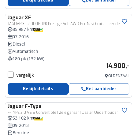
Bekijk details
Bel aanbieder
Jaguar
XE
JAGUAR Xe 2.0D 180PK Prestige Aut. AWD Ecc Navi Cruise Leer dealerauto!
85.987 km
07-2016
Diesel
Automatisch
180 pk (132 kW)
14.900,-
Vergelijk
OLDENZAAL
Bekijk details
Bel aanbieder
Jaguar
F-Type
F-TYPE 3.0 V6 S Convertible | 2e eigenaar | Dealer Onderhouden | Origineel Nederlands geleverd | Performance Seats | Memory Seat Pack
53.102 km
09-2013
Benzine