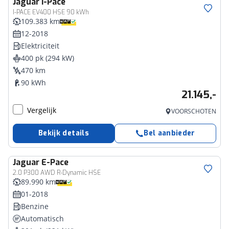
Jaguar
I-Pace
I-PACE EV400 HSE 90 kWh
109.383 km
12-2018
Elektriciteit
400 pk (294 kW)
470 km
90 kWh
21.145,-
Vergelijk
VOORSCHOTEN
Bekijk details
Bel aanbieder
Jaguar
E-Pace
2.0 P300 AWD R-Dynamic HSE
89.990 km
01-2018
Benzine
Automatisch