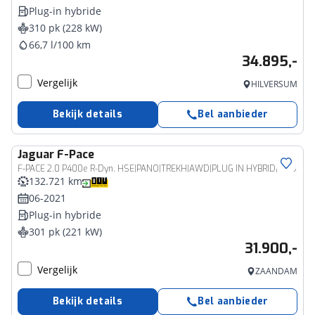
Plug-in hybride
310 pk (228 kW)
66,7 l/100 km
34.895,-
Vergelijk
HILVERSUM
Bekijk details
Bel aanbieder
Jaguar
F-Pace
F-PACE 2.0 P400e R-Dyn. HSE|PANO|TREKH|AWD|PLUG IN HYBRID|HUD
132.721 km
06-2021
Plug-in hybride
301 pk (221 kW)
31.900,-
Vergelijk
ZAANDAM
Bekijk details
Bel aanbieder