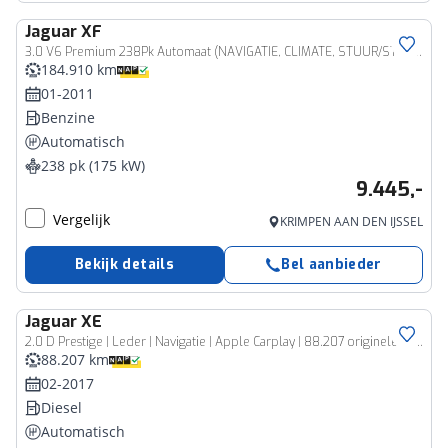
Jaguar
XF
3.0 V6 Premium 238Pk Automaat (NAVIGATIE, CLIMATE, STUUR/STOELVERWARMING, CAMERA, LEDER, XENON, SPORTSTOELEN, CRUISE, LM VELGEN, NIEUWE APK, NIEUWSTAAT)
184.910 km
01-2011
Benzine
Automatisch
238 pk (175 kW)
9.445,-
Vergelijk
KRIMPEN AAN DEN IJSSEL
Bekijk details
Bel aanbieder
Jaguar
XE
2.0 D Prestige | Leder | Navigatie | Apple Carplay | 88.207 originele echte km! | N.A.P. |Rijklaarprijs!
88.207 km
02-2017
Diesel
Automatisch