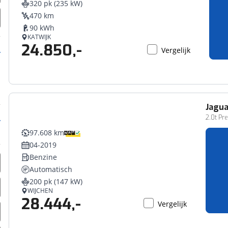
320 pk (235 kW)
erbeteren. We tonen je graag relevante advertenties en geb
470 km
ag op en buiten onze website volgt – uiteraard op anoni
90 kWh
laimer en privacyverklaring
. Als je weigert, plaatsen we a
KATWIJK
24.850,-
che cookies. Je voorkeuren kun je later altijd aan
Vergelijk
Jagua
2.0t Pr
97.608 km
04-2019
Benzine
Automatisch
200 pk (147 kW)
WIJCHEN
28.444,-
Vergelijk