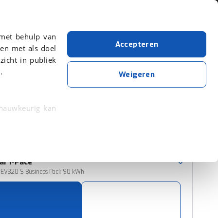
Over viaBOVAG.nl
 met behulp van
Accepteren
en met als doel
zicht in publiek
.
Jaguar
Wit
Weigeren
Wis alle filters
Zoekopdracht opslaan
 nauwkeurig kan
 eigenschappen
Sorteer resultaten
rkeuren in het
ar
I-Pace
trekken in de
 EV320 S Business Pack 90 kWh
lijke ervaring.
ytische cookies