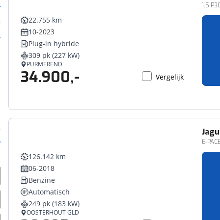
1.5 P
22.755 km
10-2023
Plug-in hybride
309 pk (227 kW)
PURMEREND
34.900,-
Vergelijk
Jagu
E-PACE
126.142 km
06-2018
Benzine
Automatisch
249 pk (183 kW)
OOSTERHOUT GLD