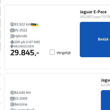
Jaguar
E-Pace
JAGUAR E-pace 1.5 P3
83.922 km
05-2022
Hybride
Bekijk
200 pk (147 kW)
NIEUWLEUSEN
29.845,-
Vergelijk
Jagu
4.2 V
84.640 km
03-2009
Benzine