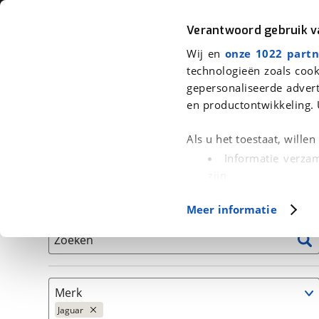
Auto
Fiets
Moto
Verantwoord gebruik 
Wij en
onze 1022 partn
<
Terug
|
Home
>
Auto's
technologieën zoals cook
gepersonaliseerde advert
We hebben 8 auto's voor je gevond
en productontwikkeling. 
Alleen auto’s van erkende BOVAG bedrijven
Als u het toestaat, wille
Informatie verzam
zijn
Uw apparaat id
Basisgegevens
Meer informatie
(fingerprinting)
Lees meer over hoe uw
Zoeken
detailgedeelte
in. U k
Cookieverklaring.
Merk
Met cookies en vergelij
Jaguar
Functionele cookies zorg