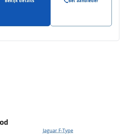
Bekijk details
Bel aanbieder
bod
Jaguar F-Type