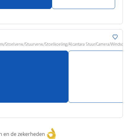
kins/Stoelverw./Stuurverw./Stoelkoeling/Alcantara Stuur/Camera/Windscherm/
ken en de zekerheden