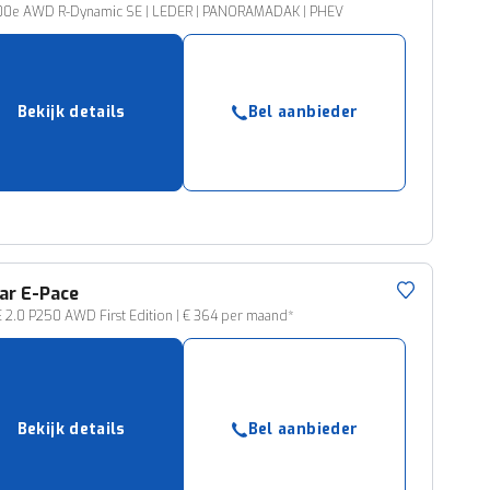
300e AWD R-Dynamic SE | LEDER | PANORAMADAK | PHEV
Bekijk details
Bel aanbieder
ar
E-Pace
 2.0 P250 AWD First Edition | € 364 per maand*
Bekijk details
Bel aanbieder