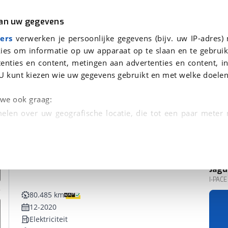
r
Kampeer
van uw gegevens
ers
verwerken je persoonlijke gegevens (bijv. uw IP-adres)
ies om informatie op uw apparaat op te slaan en te gebruik
enties en content, metingen aan advertenties en content, in
en
U kunt kiezen wie uw gegevens gebruikt en met welke doelen
n we ook graag:
elen over uw geografische locatie, die tot een paar meter
entificeren door het actief te scannen op specifieke
 persoonlijke gegevens worden verwerkt en stel uw voo
Jagu
unt uw toestemming op elk moment wijzigen of in
I-PACE
80.485 km
12-2020
kbare technieken zorgen we voor een betere en meer persoon
Elektriciteit
en ervoor dat de website goed werkt. Ook gebruiken we anal