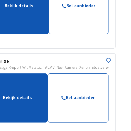
ruiken daarvoor
Bekijk details
Bel aanbieder
eme basis. Meer
lleen functionele
passen via de
r
XE
estige R-Sport Wit Metallic. 19"LMV, Navi, Camera, Xenon, Stoelverw
Bekijk details
Bel aanbieder