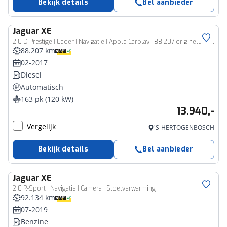
Bekijk details
Bel aanbieder
Jaguar
XE
2.0 D Prestige | Leder | Navigatie | Apple Carplay | 88.207 originele echte km! | N.A.P. |Rijklaarprijs!
88.207 km
02-2017
Diesel
Automatisch
163 pk (120 kW)
13.940,-
Vergelijk
'S-HERTOGENBOSCH
Bekijk details
Bel aanbieder
Jaguar
XE
2.0 R-Sport | Navigatie | Camera | Stoelverwarming |
92.134 km
07-2019
Benzine