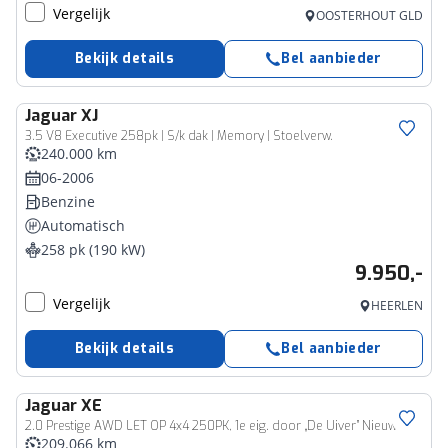
Vergelijk
OOSTERHOUT GLD
Bekijk details
Bel aanbieder
Jaguar
XJ
3.5 V8 Executive 258pk | S/k dak | Memory | Stoelverw.
240.000 km
06-2006
Benzine
Automatisch
258 pk (190 kW)
9.950,-
Vergelijk
HEERLEN
Bekijk details
Bel aanbieder
Jaguar
XE
2.0 Prestige AWD LET OP 4x4 250PK, 1e eig. door „De Uiver” Nieuwe motor gemonteerd
209.066 km