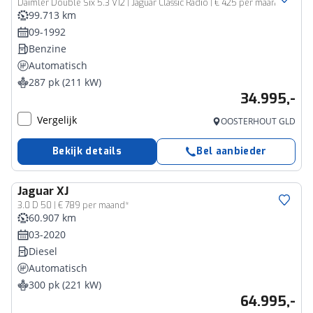
Daimler Double Six 5.3 V12 | Jaguar Classic Radio | € 425 per maand*
99.713 km
09-1992
Benzine
Automatisch
287 pk (211 kW)
34.995,-
Vergelijk
OOSTERHOUT GLD
Bekijk details
Bel aanbieder
Jaguar
XJ
3.0 D 50 | € 789 per maand*
60.907 km
03-2020
Diesel
Automatisch
300 pk (221 kW)
64.995,-