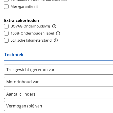
7
(
0
)
Genesis
(
4
)
Merkgarantie
(
1
)
8
(
0
)
GMC
(
0
)
9
(
0
)
Goupil
(
0
)
Extra zekerheden
10+
(
0
)
BOVAG Onderhoudsvrij
Honda
(
5
)
100% Onderhouden label
Hongqi
(
0
)
Logische kilometerstand
Hummer
(
0
)
Hyundai
(
33
)
Techniek
Ineos
(
0
)
Infiniti
(
2
)
Isuzu
(
0
)
Trekgewicht (geremd) van
Iveco
(
0
)
Motorinhoud van
JAC
(
0
)
Jaecoo
(
0
)
Aantal cilinders
Jaguar
(
43
)
2
(
0
)
Jeep
(
0
)
Vermogen (pk) van
3
(
0
)
KGM
(
0
)