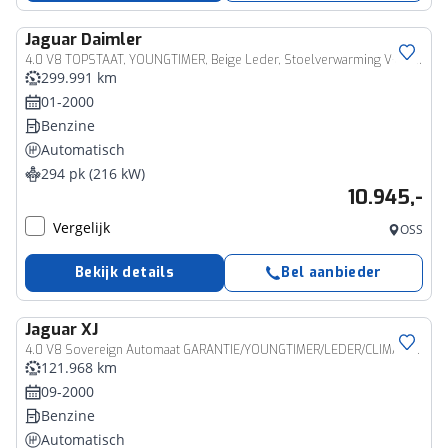
Jaguar
Daimler
4.0 V8 TOPSTAAT, YOUNGTIMER, Beige Leder, Stoelverwarming V+A, Elektrische Stoelen V+A, Climate Control, Cruise Control, Apple Carplay, (MET GARANTIE*)
299.991 km
01-2000
Benzine
Automatisch
294 pk (216 kW)
10.945,-
Vergelijk
OSS
Bekijk details
Bel aanbieder
Jaguar
XJ
4.0 V8 Sovereign Automaat GARANTIE/YOUNGTIMER/LEDER/CLIMA/CRUISE rijklaarprijs!
121.968 km
09-2000
Benzine
Automatisch