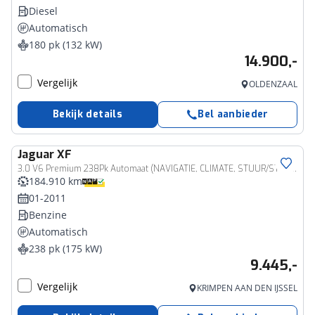
Diesel
Automatisch
180 pk (132 kW)
14.900,-
Vergelijk
OLDENZAAL
Bekijk details
Bel aanbieder
Jaguar
XF
3.0 V6 Premium 238Pk Automaat (NAVIGATIE, CLIMATE, STUUR/STOELVERWARMING, CAMERA, LEDER, XENON, SPORTSTOELEN, CRUISE, LM VELGEN, NIEUWE APK, NIEUWSTAAT)
184.910 km
01-2011
Benzine
Automatisch
238 pk (175 kW)
9.445,-
Vergelijk
KRIMPEN AAN DEN IJSSEL