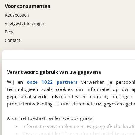
Voor consumenten
Keuzecoach
Veelgestelde vragen
Blog
Contact
viaBOVAG.nl app
Altijd het meest recente aanbod bij de hand.
Verantwoord gebruik van uw gegevens
Download 'm nu.
Wij en
onze 1022 partners
verwerken je persoonl
technologieën zoals cookies om informatie op uw a
gepersonaliseerde advertenties en content, metingen
viaBOVAG.nl
productontwikkeling. U kunt kiezen wie uw gegevens gebr
Kosterijland
15
3981 AJ
Bunnik
Als u het toestaat, willen we ook graag:
Een initiatief van
BOVAG
Informatie verzamelen over uw geografische locati
Uw apparaat identificeren door het actief te scann