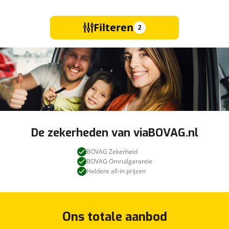
Filteren
2
De zekerheden van viaBOVAG.nl
BOVAG Zekerheid
BOVAG Omruilgarantie
Heldere all-in prijzen
Ons totale aanbod