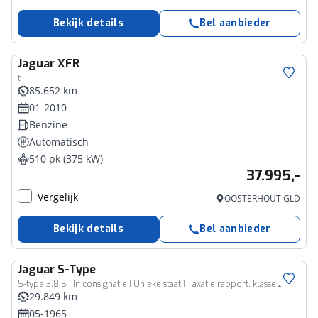
Bekijk details
Bel aanbieder
Jaguar
XFR
t
85.652 km
01-2010
Benzine
Automatisch
510 pk (375 kW)
37.995,-
Vergelijk
OOSTERHOUT GLD
Bekijk details
Bel aanbieder
Jaguar
S-Type
S-type 3.8 S | In consignatie | Unieke staat | Taxatie rapport, klasse 2 | Three-Eighty | Midnight Blue
29.849 km
05-1965