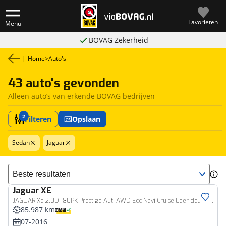
Favorieten
Menu
BOVAG Zekerheid
|
Home
>
Auto's
43 auto's gevonden
Alleen auto’s van erkende BOVAG bedrijven
2
Filteren
Opslaan
Sedan
Jaguar
Sorteer resultaten
Jaguar
XE
JAGUAR Xe 2.0D 180PK Prestige Aut. AWD Ecc Navi Cruise Leer dealerauto!
85.987 km
07-2016