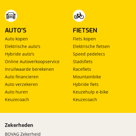
AUTO'S
FIETSEN
Auto kopen
Fiets kopen
Elektrische auto's
Elektrische fietsen
Hybride auto's
Speed pedelecs
Online Autoverkoopservice
Stadsfiets
Inruilwaarde berekenen
Racefiets
Auto financieren
Mountainbike
Auto verzekeren
Hybride fiets
Auto huren
Keuzehulp e-bike
Keuzecoach
Keuzecoach
Zekerheden
BOVAG Zekerheid