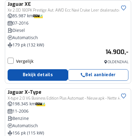
Jaguar
XE
Xe 2.0D 180PK Prestige Aut. AWD Ecc Navi Cruise Leer dealerauto!
85.987 km
07-2016
Diesel
Automatisch
179 pk (132 kW)
14.900,-
Vergelijk
OLDENZAAL
Bekijk details
Bel aanbieder
Jaguar
X-Type
X-type 2.0 V6 Business Edition Plus Automaat - Nieuw apk - Nette Auto
198.345 km
11-2006
Benzine
Automatisch
156 pk (115 kW)