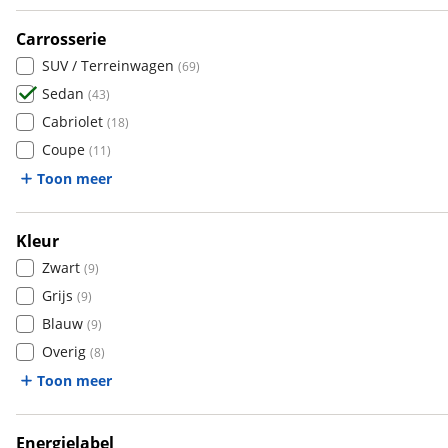
Auto Union
(
0
)
Carrosserie
Benimar
(
0
)
SUV / Terreinwagen
(
69
)
Bentley
(
8
)
Sedan
(
43
)
BMW
(
1752
)
Cabriolet
(
18
)
Bold
(
0
)
Coupe
(
11
)
BYD
(
33
)
Toon meer
Cadillac
(
2
)
Casalini
(
0
)
Kleur
Changan
(
0
)
Zwart
(
9
)
Chatenet
(
0
)
Grijs
(
9
)
Chevrolet
(
1
)
Blauw
(
9
)
Chrysler
(
2
)
Overig
(
8
)
Citroën
(
51
)
Toon meer
Cupra
(
0
)
Dacia
(
0
)
Daewoo
Energielabel
(
0
)