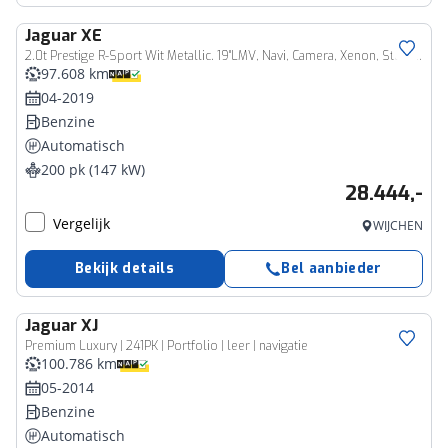
Jaguar
XE
2.0t Prestige R-Sport Wit Metallic. 19"LMV, Navi, Camera, Xenon, Stoelverw
97.608 km
04-2019
Benzine
Automatisch
200 pk (147 kW)
28.444,-
Vergelijk
WIJCHEN
Bekijk details
Bel aanbieder
Jaguar
XJ
Premium Luxury | 241PK | Portfolio | leer | navigatie
100.786 km
05-2014
Benzine
Automatisch