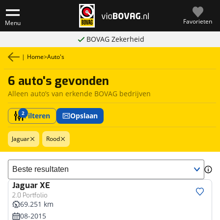
Favorieten
Menu
BOVAG Zekerheid
|
Home
>
Auto's
6 auto's gevonden
Alleen auto’s van erkende BOVAG bedrijven
2
Filteren
Opslaan
Jaguar
Rood
Sorteer resultaten
Jaguar
XE
2.0 Portfolio
69.251 km
08-2015