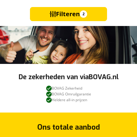
Filteren
2
De zekerheden van viaBOVAG.nl
BOVAG Zekerheid
BOVAG Omruilgarantie
Heldere all-in prijzen
Ons totale aanbod