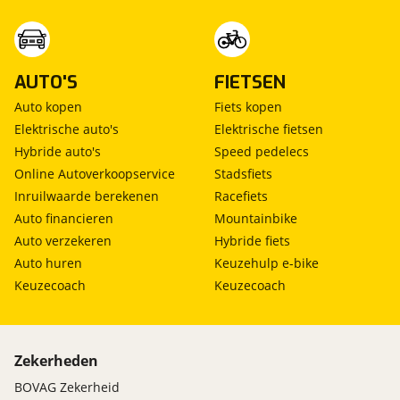
AUTO'S
FIETSEN
Auto kopen
Fiets kopen
Elektrische auto's
Elektrische fietsen
Hybride auto's
Speed pedelecs
Online Autoverkoopservice
Stadsfiets
Inruilwaarde berekenen
Racefiets
Auto financieren
Mountainbike
Auto verzekeren
Hybride fiets
Auto huren
Keuzehulp e-bike
Keuzecoach
Keuzecoach
Zekerheden
BOVAG Zekerheid