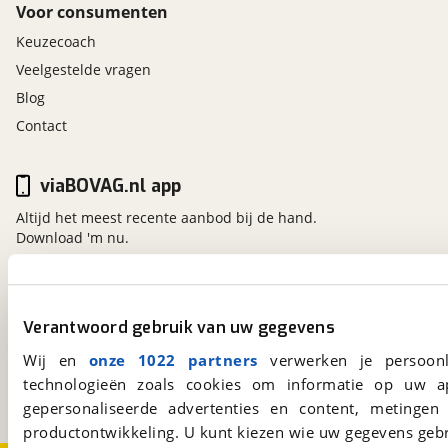
Voor consumenten
Keuzecoach
Veelgestelde vragen
Blog
Contact
viaBOVAG.nl app
Altijd het meest recente aanbod bij de hand.
Download 'm nu.
viaBOVAG.nl
Verantwoord gebruik van uw gegevens
Kosterijland
15
Wij en
onze 1022 partners
verwerken je persoonl
3981 AJ
Bunnik
technologieën zoals cookies om informatie op uw a
Een initiatief van
BOVAG
gepersonaliseerde advertenties en content, metingen
productontwikkeling. U kunt kiezen wie uw gegevens gebr