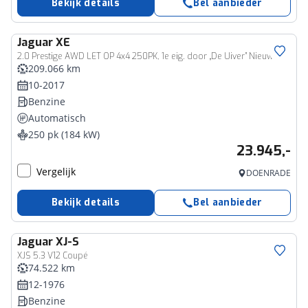
Bekijk details
Bel aanbieder
Jaguar
XE
2.0 Prestige AWD LET OP 4x4 250PK, 1e eig. door „De Uiver” Nieuwe motor gemonteerd
209.066 km
10-2017
Benzine
Automatisch
250 pk (184 kW)
23.945,-
Vergelijk
DOENRADE
Bekijk details
Bel aanbieder
Jaguar
XJ-S
XJS 5.3 V12 Coupé
74.522 km
12-1976
Benzine