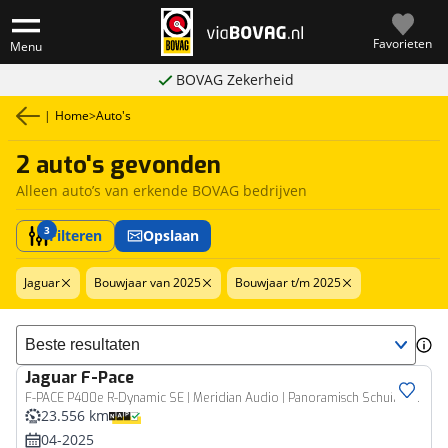
Favorieten
Menu
BOVAG Zekerheid
|
Home
>
Auto's
2 auto's gevonden
Alleen auto’s van erkende BOVAG bedrijven
3
Filteren
Opslaan
Jaguar
Bouwjaar van 2025
Bouwjaar t/m 2025
Sorteer resultaten
Jaguar
F-Pace
F-PACE P400e R-Dynamic SE | Meridian Audio | Panoramisch Schuifdak | 21" Gloss Black |5 jaar garantie
23.556 km
04-2025