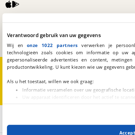
viaBOVAG.nl
Kosterijland
15
3981 AJ
Bunnik
Verantwoord gebruik van uw gegevens
Een initiatief van
BOVAG
Wij en
onze 1022 partners
verwerken je persoonl
technologieën zoals cookies om informatie op uw a
gepersonaliseerde advertenties en content, metingen
Over viaBOVAG.nl
Disclaimer- en Privacyverklaring
productontwikkeling. U kunt kiezen wie uw gegevens gebr
Cookievoorkeuren
Vacatures
Als u het toestaat, willen we ook graag:
Informatie verzamelen over uw geografische locati
Uw apparaat identificeren door het actief te scann
Lees meer over hoe uw persoonlijke gegevens worden ve
U kunt uw toestemming op elk moment wijzigen of intrekk
3
Opslaan
Jaguar
Bouwjaar van 2025
Bouwjaar t/m 2025
Met cookies en vergelijkbare technieken zorgen we voor 
Accep
cookies zorgen ervoor dat de website goed werkt. Ook g