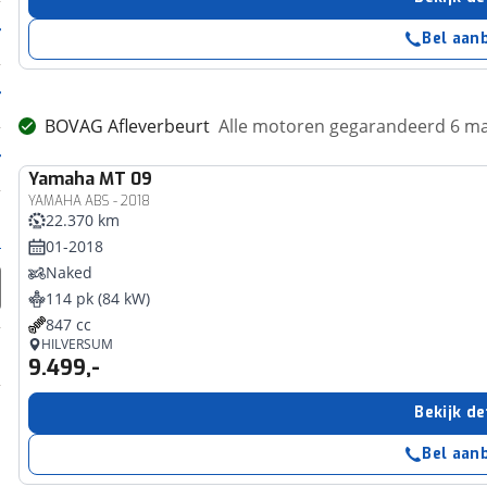
Bel aan
BOVAG Afleverbeurt
Alle motoren gegarandeerd 6 m
Yamaha
MT 09
YAMAHA ABS - 2018
22.370 km
01-2018
Naked
114 pk (84 kW)
847 cc
HILVERSUM
9.499,-
Bekijk de
Bel aan