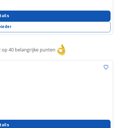
tails
bieder
op 40 belangrijke punten
tails