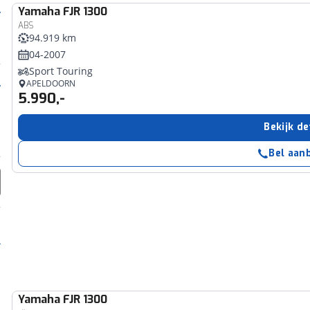
Yamaha
FJR 1300
ABS
94.919 km
04-2007
Sport Touring
APELDOORN
5.990,-
Bekijk de
Bel aan
Yamaha
FJR 1300