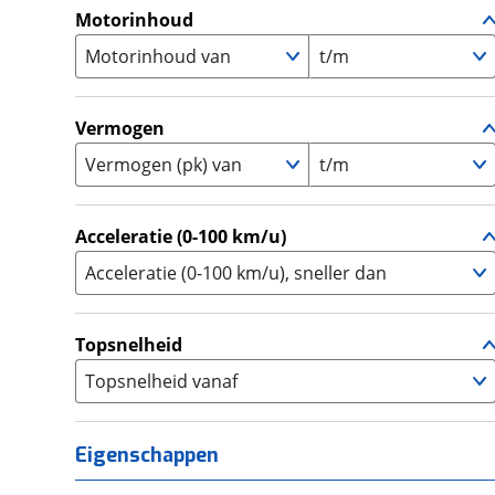
A1
(
7
)
Motorinhoud
Supersport
(
39
)
A2
(
111
)
Motorinhoud van
Tourer
t/m
(
69
)
Touring Enduro
(
0
)
Trial
(
0
)
Vermogen
Trike
(
0
)
Vermogen (pk) van
t/m
Zijspan
(
0
)
Acceleratie (0-100 km/u)
Acceleratie (0-100 km/u), sneller dan
Topsnelheid
Topsnelheid vanaf
Eigenschappen