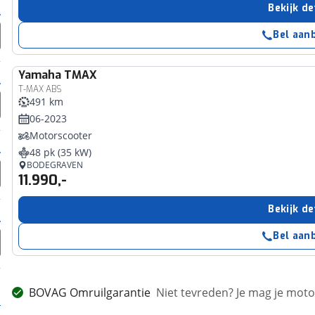
Bekijk de
Bel aan
Yamaha
TMAX
T-MAX ABS
491 km
06-2023
Motorscooter
48 pk (35 kW)
BODEGRAVEN
11.990,-
Bekijk de
Bel aan
BOVAG Omruilgarantie
Niet tevreden? Je mag je mot