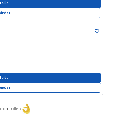
tails
bieder
tails
bieder
or omruilen