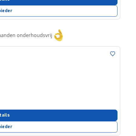
bieder
aanden onderhoudsvrij
tails
bieder