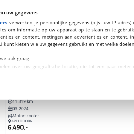
r
Kampeer
van uw gegevens
ers
verwerken je persoonlijke gegevens (bijv. uw IP-adres)
ies om informatie op uw apparaat op te slaan en te gebruik
enties en content, metingen aan advertenties en content, in
evonden
U kunt kiezen wie uw gegevens gebruikt en met welke doelen
tie, Afleverbeurt en 40-
n we ook graag:
elen over uw geografische locatie, die tot een paar meter
entificeren door het actief te scannen op specifieke
Yamaha
XMax 300 Tech Max ABS
 persoonlijke gegevens worden verwerkt en stel uw voo
11.319 km
unt uw toestemming op elk moment wijzigen of in
03-2024
Motorscooter
APELDOORN
kbare technieken zorgen we voor een betere en meer persoon
6.490,-
en ervoor dat de website goed werkt. Ook gebruiken we anal