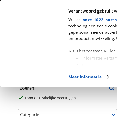
Auto
Fiets
Moto
Verantwoord gebruik 
Wij en
onze 1022 partn
<
Terug
|
Home
>
Motor
>
Motoren
technologieën zoals cook
gepersonaliseerde advert
We hebben 552 motoren voor je g
en productontwikkeling. 
Alle occasions inclusief BOVAG Garantie, Omruilgaran
Als u het toestaat, wille
Puntencheck
Informatie verzam
zijn
Uw apparaat id
Basisgegevens
Meer informatie
(fingerprinting)
Lees meer over hoe uw
Zoeken
detailgedeelte
in. U k
Cookieverklaring.
Toon ook zakelijke voertuigen
Met cookies en vergelij
Categorie
Functionele cookies zorg