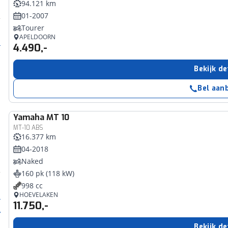
94.121 km
01-2007
Tourer
APELDOORN
4.490,-
Bekijk de
Bel aan
Yamaha
MT 10
MT-10 ABS
16.377 km
04-2018
Naked
160 pk (118 kW)
998 cc
HOEVELAKEN
11.750,-
Bekijk de