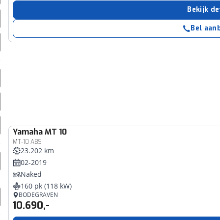
erbeteren. We tonen je graag relevante advertenties en geb
Bekijk de
ag op en buiten onze website volgt – uiteraard op anoni
Bel aan
laimer en privacyverklaring
. Als je weigert, plaatsen we a
che cookies. Je voorkeuren kun je later altijd aan
Yamaha
MT 10
MT-10 ABS
23.202 km
02-2019
Naked
160 pk (118 kW)
BODEGRAVEN
10.690,-