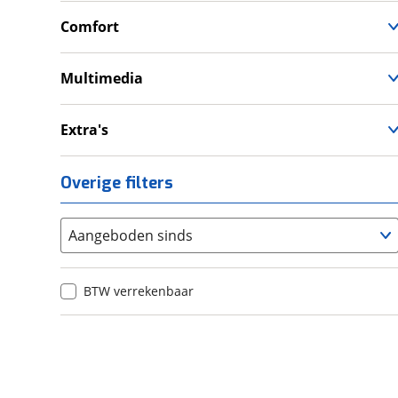
LED verlichting
Comfort
Tractie Controle Systeem (TCS)
Cruise Control
Valbeugel
Gear indicator
Multimedia
Handkappen
Navigatie
Handvatverwarming
Radio
Extra's
USB aansluiting
Onderhoudsboekjes
Sportuitlaat
Overige filters
Topkoffer
Zijkoffer
Aangeboden sinds
BTW verrekenbaar