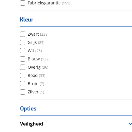
Fabrieksgarantie
(
151
)
Kleur
Zwart
(
238
)
Grijs
(
85
)
Wit
(
25
)
Blauw
(
122
)
Overig
(
36
)
Rood
(
33
)
Bruin
(
7
)
Zilver
(
1
)
Opties
Veiligheid
Anti Blokkeer Systeem (ABS)