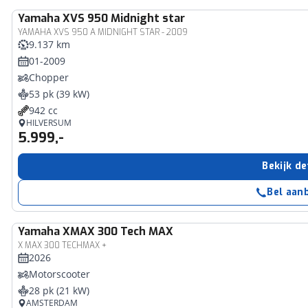
Yamaha
XVS 950 Midnight star
YAMAHA XVS 950 A MIDNIGHT STAR - 2009
9.137 km
01-2009
Chopper
53 pk (39 kW)
942 cc
HILVERSUM
5.999,-
Bekijk de
Bel aan
Yamaha
XMAX 300 Tech MAX
X MAX 300 TECHMAX +
2026
Motorscooter
28 pk (21 kW)
AMSTERDAM