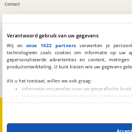
Contact
viaBOVAG.nl app
Altijd het meest recente aanbod bij de hand.
Verantwoord gebruik van uw gegevens
Download 'm nu.
Wij en
onze 1022 partners
verwerken je persoonl
technologieën zoals cookies om informatie op uw a
gepersonaliseerde advertenties en content, metingen
viaBOVAG.nl
productontwikkeling. U kunt kiezen wie uw gegevens gebr
Kosterijland
15
3981 AJ
Bunnik
Een initiatief van
Als u het toestaat, willen we ook graag:
BOVAG
Informatie verzamelen over uw geografische locati
Uw apparaat identificeren door het actief te scann
Lees meer over hoe uw persoonlijke gegevens worden ve
Over viaBOVAG.nl
Disclaimer- en Privacyverklaring
Cookievoorkeuren
Vacatures
U kunt uw toestemming op elk moment wijzigen of intrekk
Met cookies en vergelijkbare technieken zorgen we voor 
Accep