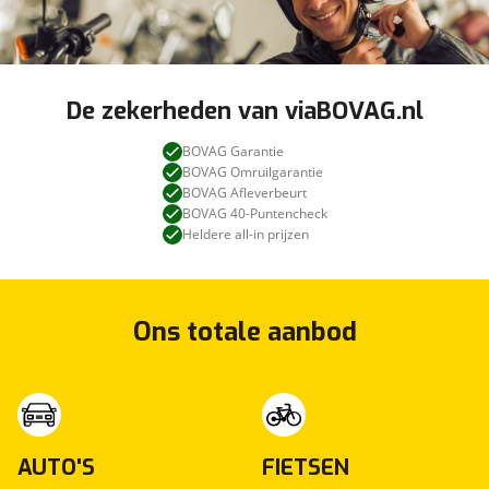
De zekerheden van viaBOVAG.nl
BOVAG Garantie
BOVAG Omruilgarantie
BOVAG Afleverbeurt
BOVAG 40-Puntencheck
Heldere all-in prijzen
Ons totale aanbod
AUTO'S
FIETSEN