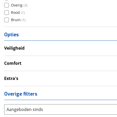
Overig
(
3
)
Rood
(
1
)
Bruin
(
1
)
Opties
Veiligheid
Anti Blokkeer Systeem (ABS)
Tractie Controle Systeem (TCS)
Comfort
Cruise Control
Handvatverwarming
Extra's
Topkoffer
Zijkoffer
Overige filters
Aangeboden sinds