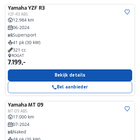
Yamaha
YZF R3
YZF-R3 ABS
12.984 km
06-2024
Supersport
41 pk (30 kW)
321 cc
ROGAT
7.199,-
Bekijk details
Bel aanbieder
Yamaha
MT 09
MT-09 ABS
17.000 km
07-2024
Naked
48 pk (35 kW)