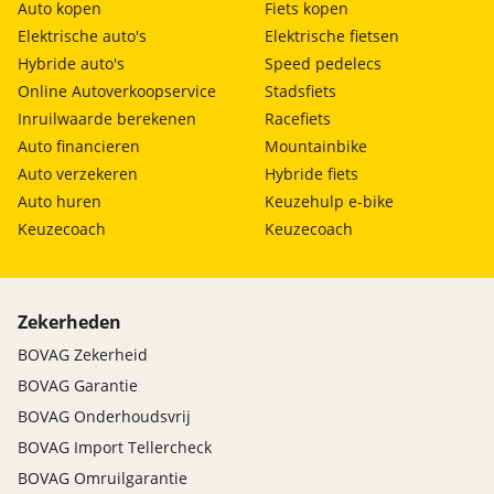
Auto kopen
Fiets kopen
Elektrische auto's
Elektrische fietsen
Hybride auto's
Speed pedelecs
Online Autoverkoopservice
Stadsfiets
Inruilwaarde berekenen
Racefiets
Auto financieren
Mountainbike
Auto verzekeren
Hybride fiets
Auto huren
Keuzehulp e-bike
Keuzecoach
Keuzecoach
Zekerheden
BOVAG Zekerheid
BOVAG Garantie
BOVAG Onderhoudsvrij
BOVAG Import Tellercheck
BOVAG Omruilgarantie