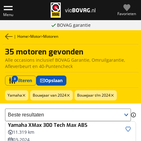
Favorieten
Menu
BOVAG garantie
|
Home
>
Motor
>
Motoren
35 motoren gevonden
Alle occasions inclusief BOVAG Garantie, Omruilgarantie,
Afleverbeurt en 40-Puntencheck
3
Filteren
Opslaan
Yamaha
Bouwjaar van 2024
Bouwjaar t/m 2024
Sorteer resultaten
Yamaha
XMax 300 Tech Max ABS
11.319 km
03-2024