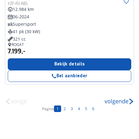
YZF-R3 ABS
12.984 km
06-2024
Supersport
41 pk (30 kW)
321 cc
ROGAT
7.199,-
Bekijk details
Bel aanbieder
vorige
volgende
Pagina
1
2
3
4
5
6