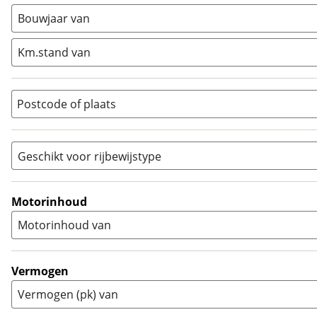
Minibike
(
0
)
Bouwjaar van
Motorscooter
(
10
)
Naked
(
47
)
Km.stand van
Overig
(
7
)
Quad
(
2
)
Postcode of plaats
Racer
(
0
)
Rally
(
0
)
Sport
(
1
)
Geschikt voor rijbewijstype
Sport Touring
(
6
)
A
(
61
)
Supermotard
(
0
)
A1
(
3
)
Motorinhoud
Supersport
(
13
)
A2
(
23
)
Motorinhoud van
Tourer
(
13
)
Touring Enduro
(
0
)
Trial
(
0
)
Vermogen
Trike
(
0
)
Vermogen (pk) van
Zijspan
(
0
)