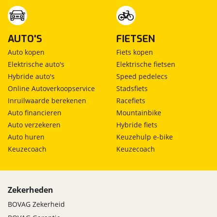
AUTO'S
FIETSEN
Auto kopen
Fiets kopen
Elektrische auto's
Elektrische fietsen
Hybride auto's
Speed pedelecs
Online Autoverkoopservice
Stadsfiets
Inruilwaarde berekenen
Racefiets
Auto financieren
Mountainbike
Auto verzekeren
Hybride fiets
Auto huren
Keuzehulp e-bike
Keuzecoach
Keuzecoach
Zekerheden
BOVAG Zekerheid