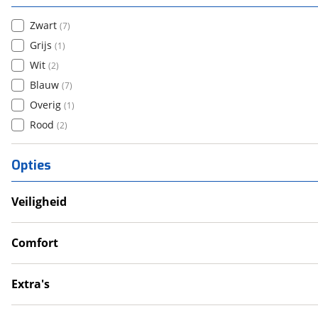
Zwart
(
7
)
Grijs
(
1
)
Wit
(
2
)
Blauw
(
7
)
Overig
(
1
)
Rood
(
2
)
Opties
Veiligheid
Anti Blokkeer Systeem (ABS)
LED verlichting
Comfort
Tractie Controle Systeem (TCS)
Cruise Control
Valbeugel
Handkappen
Extra's
Handvatverwarming
Alarmsysteem