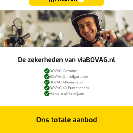
De zekerheden van viaBOVAG.nl
BOVAG Garantie
BOVAG Omruilgarantie
BOVAG Afleverbeurt
BOVAG 40-Puntencheck
Heldere all-in prijzen
Ons totale aanbod