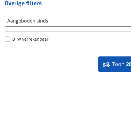
Buddyseat
Overige filters
Aangeboden sinds
BTW verrekenbaar
Toon
2