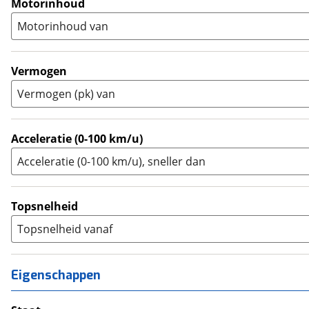
(
1
)
Motorinhoud
Supersport
(
0
)
A2
(
3
)
Motorinhoud van
Tourer
(
1
)
Touring Enduro
(
0
)
Trial
(
0
)
Vermogen
Trike
(
0
)
Vermogen (pk) van
Zijspan
(
0
)
Acceleratie (0-100 km/u)
Acceleratie (0-100 km/u), sneller dan
Topsnelheid
Topsnelheid vanaf
Eigenschappen