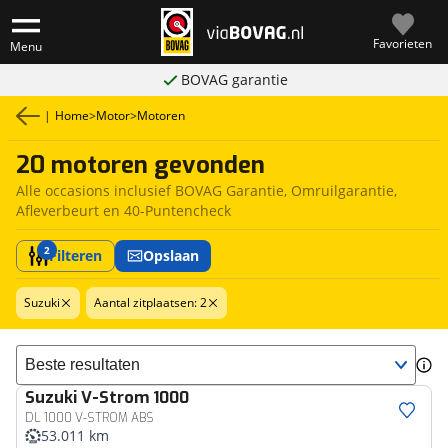
Favorieten
Menu
BOVAG garantie
|
Home
>
Motor
>
Motoren
20 motoren gevonden
Alle occasions inclusief BOVAG Garantie, Omruilgarantie,
Afleverbeurt en 40-Puntencheck
2
Filteren
Opslaan
Suzuki
Aantal zitplaatsen: 2
Sorteer resultaten
Suzuki
V-Strom 1000
DL 1000 V-STROM ABS
53.011 km