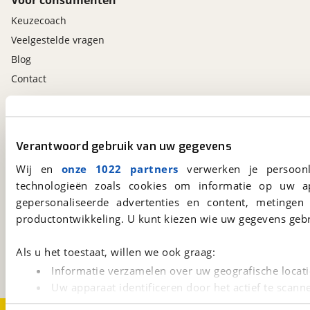
Voor consumenten
Keuzecoach
Veelgestelde vragen
Blog
Contact
viaBOVAG.nl app
Altijd het meest recente aanbod bij de hand.
Verantwoord gebruik van uw gegevens
Download 'm nu.
Wij en
onze 1022 partners
verwerken je persoonl
technologieën zoals cookies om informatie op uw a
gepersonaliseerde advertenties en content, metingen
viaBOVAG.nl
productontwikkeling. U kunt kiezen wie uw gegevens gebr
Kosterijland
15
3981 AJ
Bunnik
Als u het toestaat, willen we ook graag:
Een initiatief van
BOVAG
Informatie verzamelen over uw geografische locati
Uw apparaat identificeren door het actief te scann
Lees meer over hoe uw persoonlijke gegevens worden ve