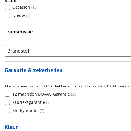
Staat
Occasion
(
19
)
Nieuw
(
1
)
Transmissie
Handgeschakeld
(
19
)
Automatisch
(
1
)
Brandstof
Garantie & zekerheden
Alle occasions op viaBOVAG.nl hebben minimaal 12 maanden BOVAG Garanti
12 maanden BOVAG Garantie
(
20
)
Fabrieksgarantie
(
7
)
Merkgarantie
(
7
)
Kleur