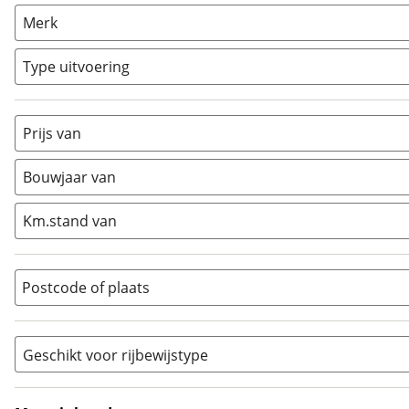
AllRoad
(
2
)
Merk
Chopper
(
1
)
Classic
(
0
)
Type uitvoering
Crosser
(
4
)
Cruiser
(
0
)
Prijs van
Enduro
(
0
)
Minibike
(
0
)
Bouwjaar van
Motorscooter
(
1
)
Naked
(
7
)
Km.stand van
Overig
(
0
)
Quad
(
0
)
Postcode of plaats
Racer
(
0
)
Rally
(
0
)
Sport
(
4
)
Geschikt voor rijbewijstype
Sport Touring
(
0
)
A
(
16
)
Supermotard
(
0
)
A1