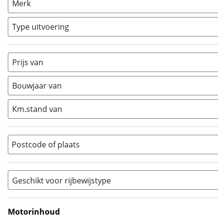
Merk
Chopper
(
0
)
Classic
(
0
)
Type uitvoering
Crosser
(
0
)
Cruiser
(
0
)
Prijs van
Enduro
(
0
)
Minibike
(
0
)
Bouwjaar van
Motorscooter
(
0
)
Naked
(
2
)
Km.stand van
Overig
(
1
)
Quad
(
0
)
Postcode of plaats
Racer
(
0
)
Rally
(
0
)
Sport
(
0
)
Geschikt voor rijbewijstype
Sport Touring
(
0
)
A
(
2
)
Supermotard
(
0
)
A1
(
0
)
Motorinhoud
Supersport
(
0
)