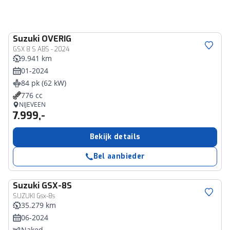
Suzuki
OVERIG
GSX 8 S ABS - 2024
9.941 km
01-2024
84 pk (62 kW)
776 cc
NIJEVEEN
7.999,-
Bekijk details
Bel aanbieder
Suzuki
GSX-8S
SUZUKI Gsx-8s
35.279 km
06-2024
Naked