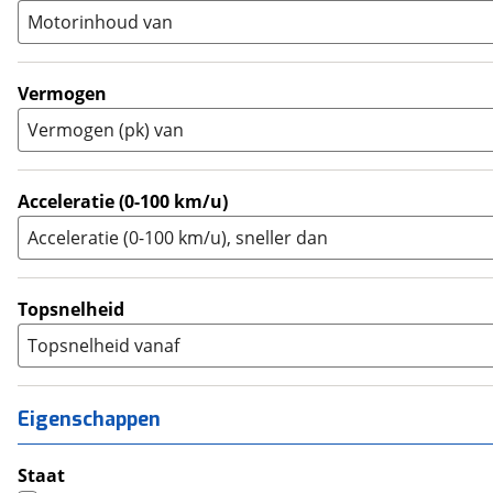
A2
(
1
)
Motorinhoud van
Tourer
(
0
)
Touring Enduro
(
0
)
Trial
(
0
)
Vermogen
Trike
(
0
)
Vermogen (pk) van
Zijspan
(
0
)
Acceleratie (0-100 km/u)
Acceleratie (0-100 km/u), sneller dan
Topsnelheid
Topsnelheid vanaf
Eigenschappen
Staat