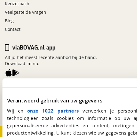
Keuzecoach
Veelgestelde vragen
Blog
Contact
viaBOVAG.nl app
Altijd het meest recente aanbod bij de hand.
Download 'm nu.
viaBOVAG.nl
Kosterijland
15
Verantwoord gebruik van uw gegevens
3981 AJ
Bunnik
Een initiatief van
Wij en
onze 1022 partners
verwerken je persoonl
BOVAG
technologieën zoals cookies om informatie op uw a
gepersonaliseerde advertenties en content, metingen
productontwikkeling. U kunt kiezen wie uw gegevens gebr
Over viaBOVAG.nl
Disclaimer- en Privacyverklaring