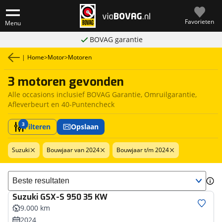
Favorieten
Menu
BOVAG garantie
|
Home
>
Motor
>
Motoren
3 motoren gevonden
Alle occasions inclusief BOVAG Garantie, Omruilgarantie,
Afleverbeurt en 40-Puntencheck
3
Filteren
Opslaan
Suzuki
Bouwjaar van 2024
Bouwjaar t/m 2024
Sorteer resultaten
Suzuki
GSX-S 950 35 KW
9.000 km
2024