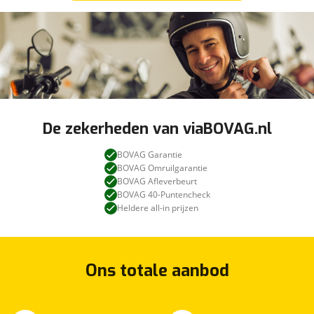
De zekerheden van viaBOVAG.nl
BOVAG Garantie
BOVAG Omruilgarantie
BOVAG Afleverbeurt
BOVAG 40-Puntencheck
Heldere all-in prijzen
Ons totale aanbod