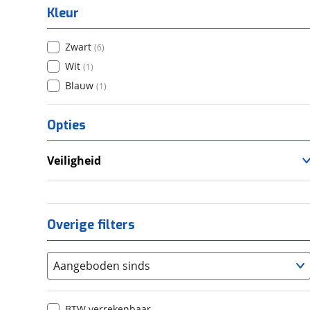
Kleur
Zwart
(
6
)
Wit
(
1
)
Blauw
(
1
)
Opties
Veiligheid
Anti Blokkeer Systeem (ABS)
Overige filters
Aangeboden sinds
BTW verrekenbaar