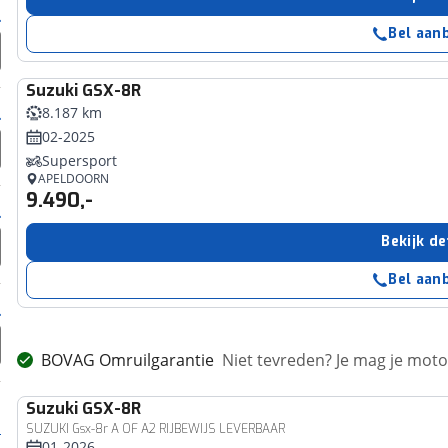
Bel aan
Suzuki
GSX-8R
8.187 km
02-2025
Supersport
APELDOORN
9.490,-
Bekijk de
Bel aan
BOVAG Omruilgarantie
Niet tevreden? Je mag je mot
Suzuki
GSX-8R
SUZUKI Gsx-8r A OF A2 RIJBEWIJS LEVERBAAR
01-2026