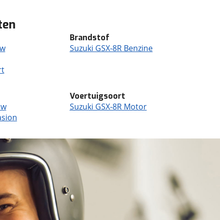
ten
Brandstof
uw
Suzuki GSX-8R Benzine
rt
Voertuigsoort
uw
Suzuki GSX-8R Motor
asion