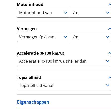
A1
(
0
)
Motorinhoud
Supersport
(
6
)
A2
(
0
)
Motorinhoud van
Tourer
t/m
(
0
)
Touring Enduro
(
0
)
Trial
(
0
)
Vermogen
Trike
(
0
)
Vermogen (pk) van
t/m
Zijspan
(
0
)
Acceleratie (0-100 km/u)
Acceleratie (0-100 km/u), sneller dan
Topsnelheid
Topsnelheid vanaf
Eigenschappen