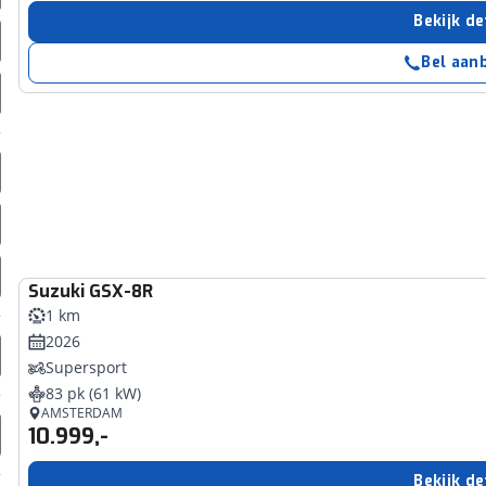
erbeteren. We tonen je graag relevante advertenties en geb
Bekijk de
ag op en buiten onze website volgt – uiteraard op anoni
Bel aan
laimer en privacyverklaring
. Als je weigert, plaatsen we a
che cookies. Je voorkeuren kun je later altijd aan
Suzuki
GSX-8R
1 km
2026
Supersport
83 pk (61 kW)
AMSTERDAM
10.999,-
Bekijk de