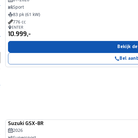
Sport
83 pk (61 kW)
776 cc
ENTER
10.999,-
Bekijk de
Bel aan
Suzuki
GSX-8R
2026
Supersport