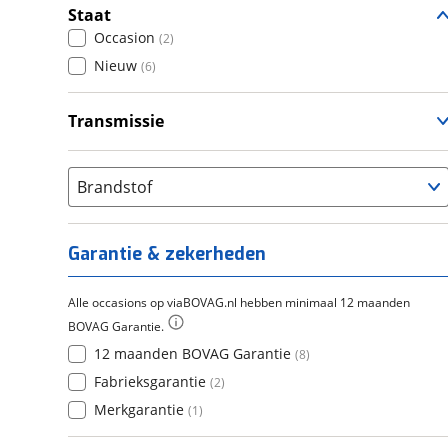
Staat
Occasion
(
2
)
Nieuw
(
6
)
Transmissie
Handgeschakeld
(
8
)
Brandstof
Garantie & zekerheden
Alle occasions op viaBOVAG.nl hebben minimaal 12 maanden
BOVAG Garantie.
12 maanden BOVAG Garantie
(
8
)
Fabrieksgarantie
(
2
)
Merkgarantie
(
1
)