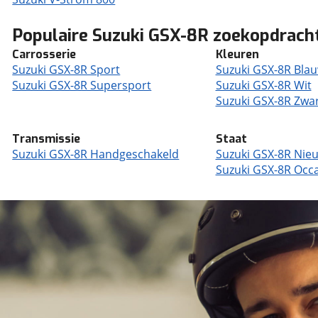
Populaire Suzuki GSX-8R zoekopdrach
Carrosserie
Kleuren
Suzuki GSX-8R Sport
Suzuki GSX-8R Bla
Suzuki GSX-8R Supersport
Suzuki GSX-8R Wit
Suzuki GSX-8R Zwa
Transmissie
Staat
Suzuki GSX-8R Handgeschakeld
Suzuki GSX-8R Nie
Suzuki GSX-8R Occ