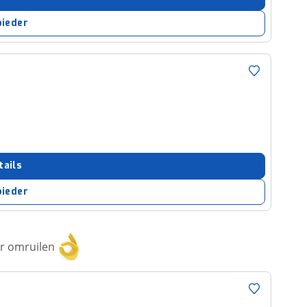
bieder
tails
bieder
or omruilen