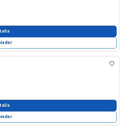
tails
bieder
tails
bieder