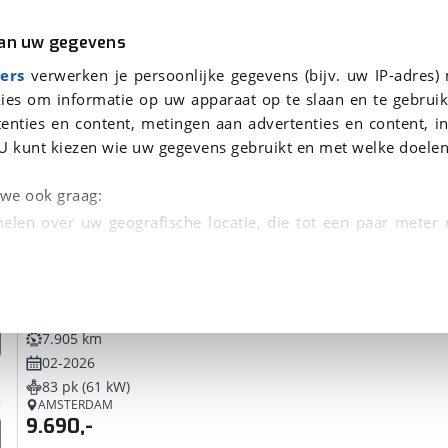
r
Kampeer
van uw gegevens
ers
verwerken je persoonlijke gegevens (bijv. uw IP-adres)
ies om informatie op uw apparaat op te slaan en te gebruik
enties en content, metingen aan advertenties en content, in
onden
U kunt kiezen wie uw gegevens gebruikt en met welke doelen
tie, Afleverbeurt en 40-
n we ook graag:
elen over uw geografische locatie, die tot een paar meter
entificeren door het actief te scannen op specifieke
Suzuki
GSX-8R
 persoonlijke gegevens worden verwerkt en stel uw voo
7.905 km
unt uw toestemming op elk moment wijzigen of in
02-2026
83 pk (61 kW)
AMSTERDAM
kbare technieken zorgen we voor een betere en meer persoon
9.690,-
en ervoor dat de website goed werkt. Ook gebruiken we anal