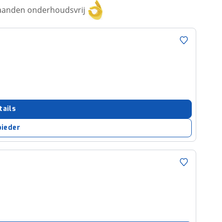
aanden onderhoudsvrij
tails
bieder