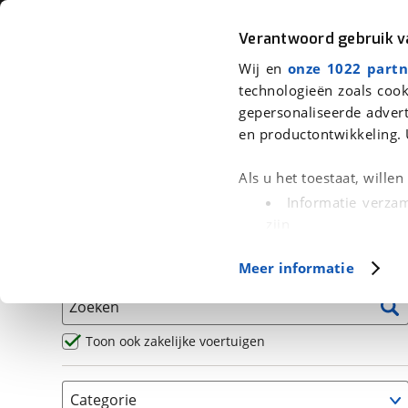
Auto
Fiets
Moto
Verantwoord gebruik 
Wij en
onze 1022 partn
<
Terug
|
Home
>
Motor
>
Motoren
technologieën zoals cook
gepersonaliseerde advert
We hebben 8 motoren voor je gev
en productontwikkeling. 
Alle occasions inclusief BOVAG Garantie, Omruilgaran
Als u het toestaat, wille
Puntencheck
Informatie verzam
zijn
Uw apparaat id
Basisgegevens
Meer informatie
(fingerprinting)
Lees meer over hoe uw
Zoeken
detailgedeelte
in. U k
Cookieverklaring.
Toon ook zakelijke voertuigen
Met cookies en vergelij
Categorie
Functionele cookies zorg