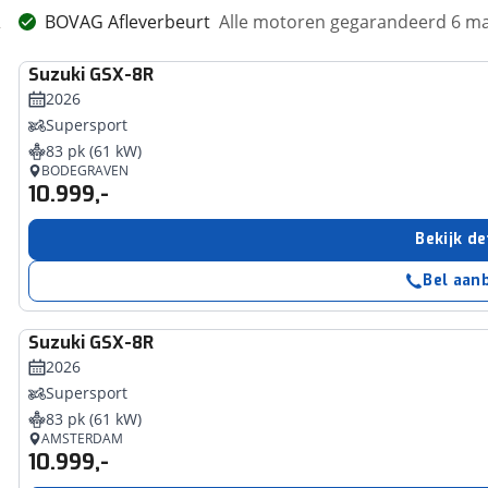
BOVAG Afleverbeurt
Alle motoren gegarandeerd 6 m
Suzuki
GSX-8R
2026
Supersport
83 pk (61 kW)
BODEGRAVEN
10.999,-
Bekijk de
Bel aan
Suzuki
GSX-8R
2026
Supersport
83 pk (61 kW)
AMSTERDAM
10.999,-