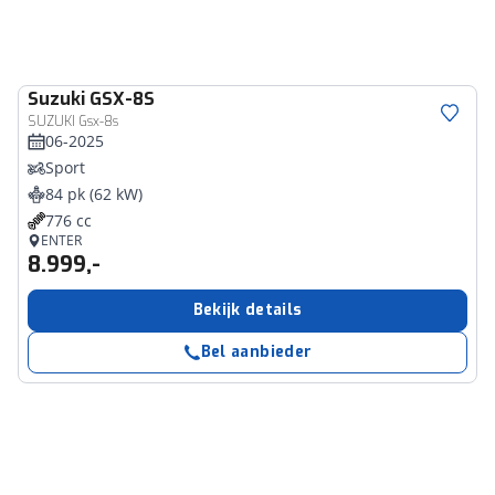
Suzuki
GSX-8S
SUZUKI Gsx-8s
06-2025
Sport
84 pk (62 kW)
776 cc
ENTER
8.999,-
Bekijk details
Bel aanbieder