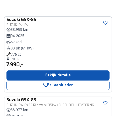
Suzuki
GSX-8S
SUZUKI Gsx-8s
38.953 km
04-2025
Naked
83 pk (61 kW)
776 cc
ENTER
7.990,-
Bekijk details
Bel aanbieder
Suzuki
GSX-8S
SUZUKI Gsx-8s A2 Rijbewijs ( 35kw ) RIJSCHOOL UITVOERING
38.977 km
04-2025