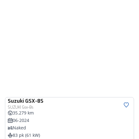
Suzuki
GSX-8S
SUZUKI Gsx-8s
35.279 km
06-2024
Naked
83 pk (61 kW)