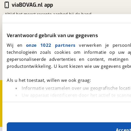
viaBOVAG.nl app
Altijd het meest recente aanbod bij de hand.
Download 'm nu.
Verantwoord gebruik van uw gegevens
viaBOVAG.nl
Wij en
onze 1022 partners
verwerken je persoonl
Kosterijland
15
technologieën zoals cookies om informatie op uw a
3981 AJ
Bunnik
gepersonaliseerde advertenties en content, metingen
Een initiatief van
productontwikkeling. U kunt kiezen wie uw gegevens gebr
BOVAG
Als u het toestaat, willen we ook graag:
Over viaBOVAG.nl
Disclaimer- en Privacyverklaring
Informatie verzamelen over uw geografische locati
Cookievoorkeuren
Vacatures
Uw apparaat identificeren door het actief te scann
Lees meer over hoe uw persoonlijke gegevens worden ve
U kunt uw toestemming op elk moment wijzigen of intrekk
Met cookies en vergelijkbare technieken zorgen we voor 
Accep