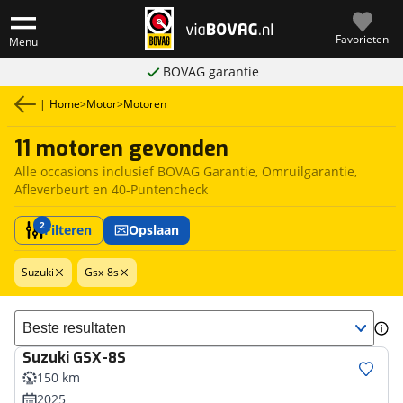
Favorieten
Menu
BOVAG garantie
|
Home
>
Motor
>
Motoren
11 motoren gevonden
Alle occasions inclusief BOVAG Garantie, Omruilgarantie,
Afleverbeurt en 40-Puntencheck
2
Filteren
Opslaan
Suzuki
Gsx-8s
Sorteer resultaten
Suzuki
GSX-8S
150 km
2025