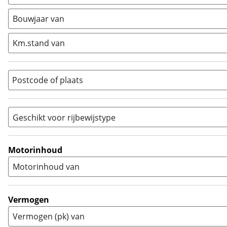
Minibike
(
0
)
Bouwjaar van
Motorscooter
(
0
)
Naked
(
6
)
Km.stand van
Overig
(
1
)
Quad
(
0
)
Postcode of plaats
Racer
(
0
)
Rally
(
0
)
Sport
(
4
)
Geschikt voor rijbewijstype
Sport Touring
(
0
)
A
(
10
)
Supermotard
(
0
)
A1
(
0
)
Motorinhoud
Supersport
(
0
)
A2
(
1
)
Motorinhoud van
Tourer
(
0
)
Touring Enduro
(
0
)
Trial
(
0
)
Vermogen
Trike
(
0
)
Vermogen (pk) van
Zijspan
(
0
)