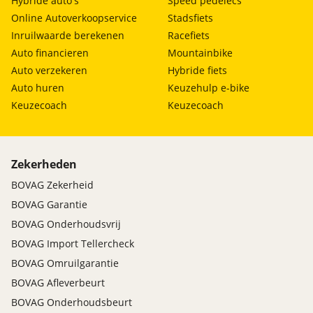
Hybride auto's
Speed pedelecs
Online Autoverkoopservice
Stadsfiets
Inruilwaarde berekenen
Racefiets
Auto financieren
Mountainbike
Auto verzekeren
Hybride fiets
Auto huren
Keuzehulp e-bike
Keuzecoach
Keuzecoach
Zekerheden
BOVAG Zekerheid
BOVAG Garantie
BOVAG Onderhoudsvrij
BOVAG Import Tellercheck
BOVAG Omruilgarantie
BOVAG Afleverbeurt
BOVAG Onderhoudsbeurt