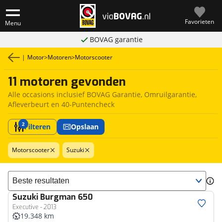
Favorieten
Menu
BOVAG garantie
|
Motor
>
Motoren
>
Motorscooter
11 motoren gevonden
Alle occasions inclusief BOVAG Garantie, Omruilgarantie,
Afleverbeurt en 40-Puntencheck
2
Filteren
Opslaan
Motorscooter
Suzuki
Sorteer resultaten
Suzuki
Burgman 650
Executive - 2013
19.348 km