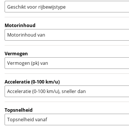
Sport
(
13
)
Geschikt voor rijbewijstype
Sport Touring
(
6
)
A
(
1
)
Supermotard
(
4
)
A1
(
2
)
Motorinhoud
Supersport
(
13
)
A2
(
3
)
Motorinhoud van
Tourer
(
8
)
Touring Enduro
(
0
)
Trial
(
0
)
Vermogen
Trike
(
0
)
Vermogen (pk) van
Zijspan
(
0
)
Acceleratie (0-100 km/u)
Acceleratie (0-100 km/u), sneller dan
Topsnelheid
Topsnelheid vanaf