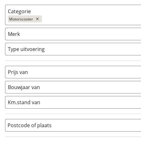
Categorie
Motorscooter
AllRoad
(
40
)
Merk
Chopper
(
8
)
Classic
(
1
)
Type uitvoering
Crosser
(
19
)
Cruiser
(
0
)
Prijs van
Enduro
(
0
)
Minibike
(
0
)
Bouwjaar van
Motorscooter
(
11
)
Naked
(
40
)
Km.stand van
Overig
(
9
)
Quad
(
0
)
Postcode of plaats
Racer
(
0
)
Rally
(
0
)