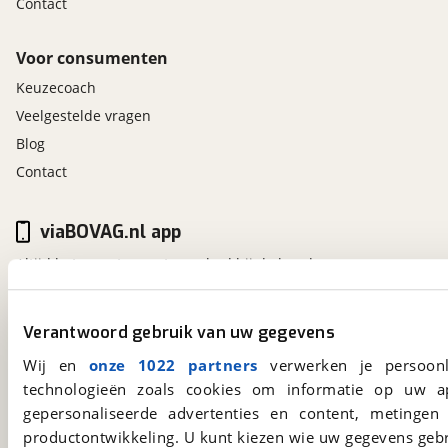
Contact
Voor consumenten
Keuzecoach
Veelgestelde vragen
Blog
Contact
viaBOVAG.nl app
Altijd het meest recente aanbod bij de hand.
Download 'm nu.
Verantwoord gebruik van uw gegevens
viaBOVAG.nl
Wij en
onze 1022 partners
verwerken je persoonl
technologieën zoals cookies om informatie op uw a
Kosterijland
15
3981 AJ
Bunnik
gepersonaliseerde advertenties en content, metingen
Een initiatief van
productontwikkeling. U kunt kiezen wie uw gegevens gebr
BOVAG