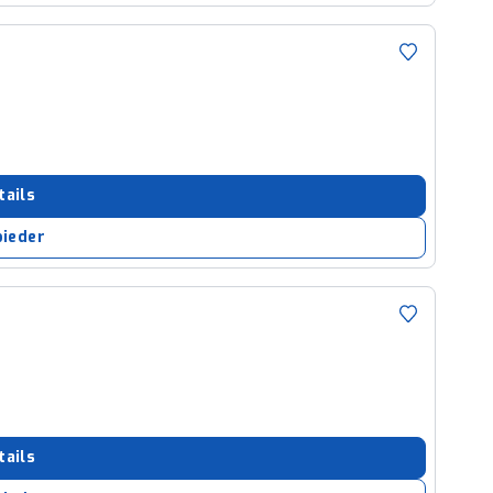
tails
bieder
tails