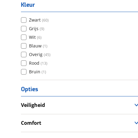
Kleur
Zwart
(
60
)
Grijs
(
9
)
Wit
(
6
)
Blauw
(
1
)
Overig
(
45
)
Rood
(
13
)
Bruin
(
1
)
Opties
Veiligheid
Anti Blokkeer Systeem (ABS)
LED verlichting
Comfort
Tractie Controle Systeem (TCS)
Cruise Control