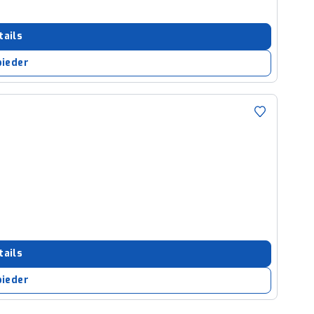
tails
bieder
tails
bieder