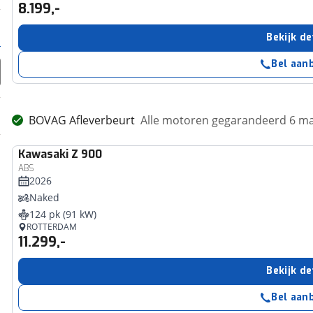
8.199,-
Bekijk de
Bel aan
BOVAG Afleverbeurt
Alle motoren gegarandeerd 6 m
Kawasaki
Z 900
ABS
2026
Naked
124 pk (91 kW)
ROTTERDAM
11.299,-
Bekijk de
Bel aan