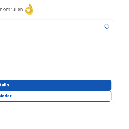
or omruilen
tails
bieder