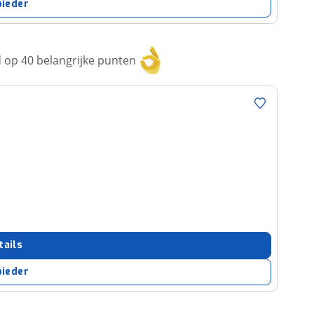
bieder
op 40 belangrijke punten
tails
bieder