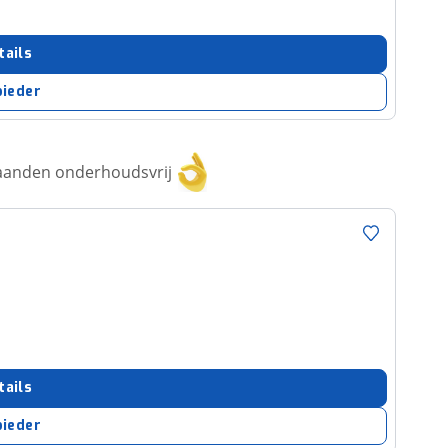
tails
bieder
aanden onderhoudsvrij
tails
bieder