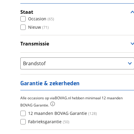
Staat
Occasion
(
65
)
Nieuw
(
71
)
Transmissie
Handgeschakeld
(
136
)
Brandstof
Garantie & zekerheden
Alle occasions op viaBOVAG.nl hebben minimaal 12 maanden
BOVAG Garantie.
12 maanden BOVAG Garantie
(
128
)
Fabrieksgarantie
(
50
)