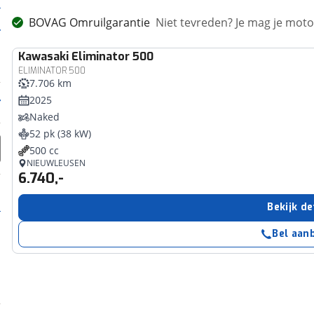
BOVAG Omruilgarantie
Niet tevreden? Je mag je mot
Kawasaki
Eliminator 500
ELIMINATOR 500
7.706 km
2025
Naked
52 pk (38 kW)
500 cc
NIEUWLEUSEN
6.740,-
Bekijk de
Bel aan