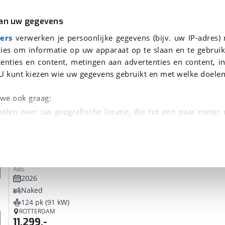
r
Kampeer
van uw gegevens
ers
verwerken je persoonlijke gegevens (bijv. uw IP-adres)
ies om informatie op uw apparaat op te slaan en te gebruik
enties en content, metingen aan advertenties en content, in
evonden
U kunt kiezen wie uw gegevens gebruikt en met welke doelen
tie, Afleverbeurt en 40-
n we ook graag:
elen over uw geografische locatie, die tot een paar meter
entificeren door het actief te scannen op specifieke
Kawasaki
Z 900
 persoonlijke gegevens worden verwerkt en stel uw voo
ABS
unt uw toestemming op elk moment wijzigen of in
2026
Naked
124 pk (91 kW)
kbare technieken zorgen we voor een betere en meer persoon
ROTTERDAM
11.299,-
en ervoor dat de website goed werkt. Ook gebruiken we anal