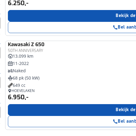
6.250,-
Bekijk de
Bel aan
Kawasaki
Z 650
50TH ANNIVERSARY
13.099 km
11-2022
Naked
68 pk (50 kW)
649 cc
HOEVELAKEN
6.950,-
Bekijk de
Bel aan