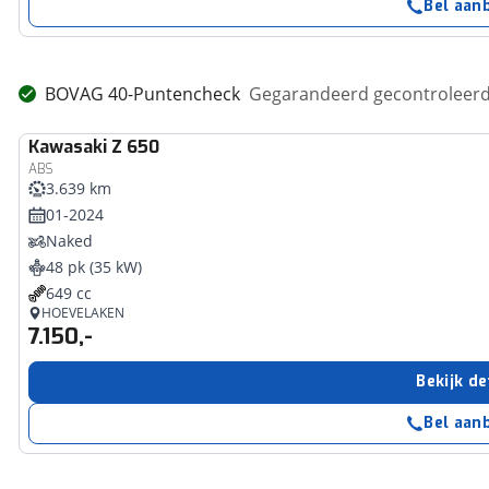
Bel aan
BOVAG 40-Puntencheck
Gegarandeerd gecontroleerd 
Kawasaki
Z 650
ABS
3.639 km
01-2024
Naked
48 pk (35 kW)
649 cc
HOEVELAKEN
7.150,-
Bekijk de
Bel aan