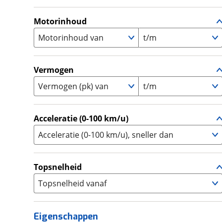
A
(
87
)
Supermotard
(
0
)
A1
(
2
)
Motorinhoud
Supersport
(
39
)
A2
(
38
)
Motorinhoud van
t/m
Tourer
(
27
)
Touring Enduro
(
0
)
Trial
(
0
)
Vermogen
Trike
(
0
)
Vermogen (pk) van
t/m
Zijspan
(
0
)
Acceleratie (0-100 km/u)
Acceleratie (0-100 km/u), sneller dan
Topsnelheid
Topsnelheid vanaf
Eigenschappen