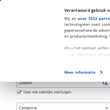
Auto
Fiets
Moto
Verantwoord gebruik 
Wij en
onze 1022 partn
<
Terug
|
Home
>
Motor
>
Motoren
>
Naked
technologieën zoals cook
gepersonaliseerde advert
We hebben 136 motoren voor je g
en productontwikkeling. 
Alle occasions inclusief BOVAG Garantie, Omruilgaran
Als u het toestaat, wille
Puntencheck
Informatie verzam
zijn
Uw apparaat id
Basisgegevens
Meer informatie
(fingerprinting)
Lees meer over hoe uw
Zoeken
detailgedeelte
in. U k
Cookieverklaring.
Toon ook zakelijke voertuigen
Met cookies en vergelij
Categorie
Functionele cookies zorg