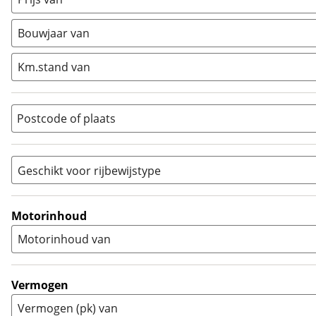
Enduro
(
0
)
Minibike
(
0
)
Bouwjaar van
Motorscooter
(
0
)
Naked
(
12
)
Km.stand van
Overig
(
3
)
Quad
(
0
)
Postcode of plaats
Racer
(
0
)
Rally
(
0
)
Sport
(
0
)
Geschikt voor rijbewijstype
Sport Touring
(
0
)
A
(
14
)
Supermotard
(
0
)
A1
(
0
)
Motorinhoud
Supersport
(
0
)
A2
(
0
)
Motorinhoud van
Tourer
(
1
)
Touring Enduro
(
0
)
Trial
(
0
)
Vermogen
Trike
(
0
)
Vermogen (pk) van