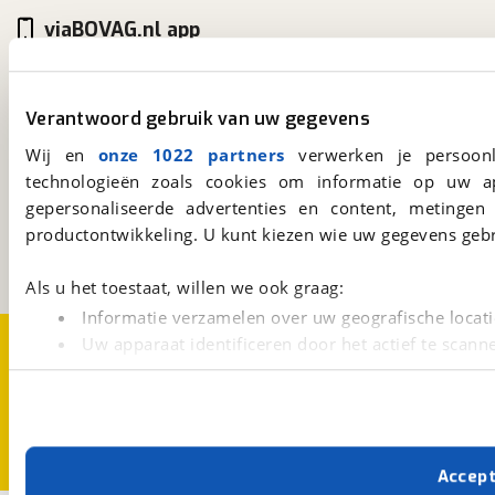
viaBOVAG.nl app
Altijd het meest recente aanbod bij de hand.
Download 'm nu.
Verantwoord gebruik van uw gegevens
Wij en
onze 1022 partners
verwerken je persoonl
viaBOVAG.nl
technologieën zoals cookies om informatie op uw a
Kosterijland
15
gepersonaliseerde advertenties en content, metingen
3981 AJ
Bunnik
productontwikkeling. U kunt kiezen wie uw gegevens gebr
Een initiatief van
BOVAG
Als u het toestaat, willen we ook graag:
Informatie verzamelen over uw geografische locati
Over viaBOVAG.nl
Disclaimer- en Privacyverklaring
Uw apparaat identificeren door het actief te scann
Cookievoorkeuren
Vacatures
Lees meer over hoe uw persoonlijke gegevens worden ve
U kunt uw toestemming op elk moment wijzigen of intrekk
Met cookies en vergelijkbare technieken zorgen we voor 
Accep
cookies zorgen ervoor dat de website goed werkt. Ook g