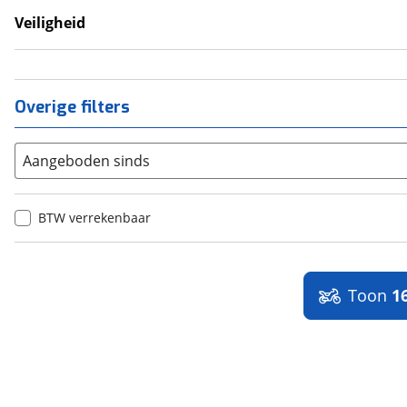
Veiligheid
Anti Blokkeer Systeem (ABS)
LED verlichting
Tractie Controle Systeem (TCS)
Overige filters
Aangeboden sinds
BTW verrekenbaar
Toon
1