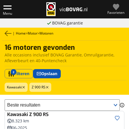
Favorieten
Menu
BOVAG garantie
|
Home
>
Motor
>
Motoren
16 motoren gevonden
Alle occasions inclusief BOVAG Garantie, Omruilgarantie,
Afleverbeurt en 40-Puntencheck
2
Filteren
Opslaan
Kawasaki
Z 900 RS
Sorteer resultaten
Kawasaki
Z 900 RS
8.323 km
06-2025