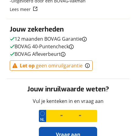
Uitgevoerd door een BOVAG-vakman
Lees meer
Techniek
Transmissie
Handgeschakeld
Jouw zekerheden
Vermogen
116pk (85kW)
12 maanden BOVAG Garantie
BOVAG 40-Puntencheck
BOVAG Afleverbeurt
Afmetingen en gewicht
Let op
geen omruilgarantie
Maximaal toelaatbaar
216 kg
gewicht
Jouw inruilwaarde weten?
Vul je kenteken in en vraag aan
Uiterlijk
Kleur
Zwart
Fabriekskleur
Zwart BK2
Vraag aan