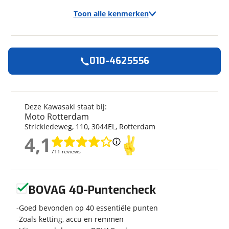
Toon alle kenmerken
010-4625556
Algemeen
Merk
Kawasaki
Model
Z 900 RS
Deze Kawasaki staat bij:
Moto Rotterdam
Kenteken
003048
Strickledeweg
,
110
,
3044EL
,
Rotterdam
Bouwjaar
2026
4,1
Modeljaar
2026
4,1
711 reviews
711 reviews
Categorie
Naked
Geschikt voor
A rijbewijs
Geen reviews gevonden
Soort voertuig
Motor
BOVAG 40-Puntencheck
Nieuw of occasion
Nieuw
Goed bevonden op 40 essentiële punten
Zoals ketting, accu en remmen