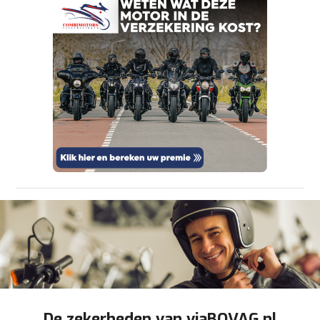
om je aanvraag zo goed mogelijk bij de
aanbieder te brengen. Lees hier meer over in
onze
privacyverklaring
.
Verstuur mijn vraag
viaBOVAG.nl verwerkt je persoonsgegevens
om je aanvraag zo goed mogelijk bij de
aanbieder te brengen. Lees hier meer over in
Stuur mijn bevinding door
onze
privacyverklaring
.
De zekerheden van viaBOVAG.nl