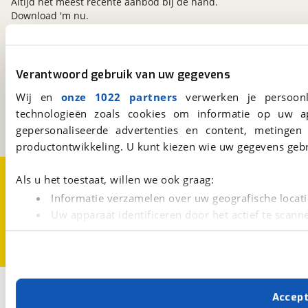
Altijd het meest recente aanbod bij de hand.
Download 'm nu.
viaBOVAG.nl
Verantwoord gebruik van uw gegevens
Kosterijland
15
Wij en
onze 1022 partners
verwerken je persoonl
3981 AJ
Bunnik
technologieën zoals cookies om informatie op uw a
Een initiatief van
BOVAG
gepersonaliseerde advertenties en content, metingen
productontwikkeling. U kunt kiezen wie uw gegevens gebr
Over viaBOVAG.nl
Disclaimer- en Privacyverklaring
Als u het toestaat, willen we ook graag:
Cookievoorkeuren
Vacatures
Informatie verzamelen over uw geografische locati
Uw apparaat identificeren door het actief te scann
Lees meer over hoe uw persoonlijke gegevens worden ve
U kunt uw toestemming op elk moment wijzigen of intrekk
Met cookies en vergelijkbare technieken zorgen we voor 
Accep
cookies zorgen ervoor dat de website goed werkt. Ook g