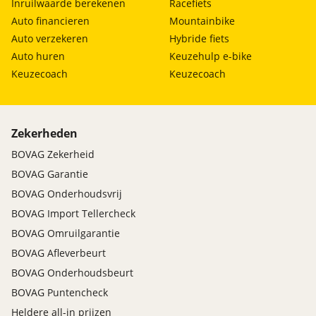
Inruilwaarde berekenen
Racefiets
Auto financieren
Mountainbike
Auto verzekeren
Hybride fiets
Auto huren
Keuzehulp e-bike
Keuzecoach
Keuzecoach
Zekerheden
BOVAG Zekerheid
BOVAG Garantie
BOVAG Onderhoudsvrij
BOVAG Import Tellercheck
BOVAG Omruilgarantie
BOVAG Afleverbeurt
BOVAG Onderhoudsbeurt
BOVAG Puntencheck
Heldere all-in prijzen